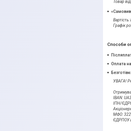
Товар ві
«Самовивіз
Вартість:
Графік ро
Способи о
Післяпла
Оплата на
Безготівк
УВАГА! Р
Отримува
IBAN: UA
ІПН/ЄДРП
Акціонер
МФО: 3220
ЄДРПОУ Б