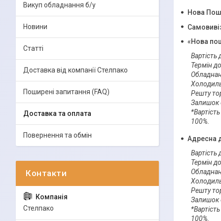
Викуп обладнання б/у
Нова Пош
Новини
Самовиві
«Нова пош
Статті
Вартість д
Термін дос
Доставка від компанії Стелпако
Обладнан
Холодиль
Поширені запитання (FAQ)
Решту то
Залишок 
*Вартість
Доставка та оплата
100%.
Повернення та обмін
Адресна д
Вартість д
Термін дос
Обладнан
Холодиль
Решту то
Залишок 
Стелпако
*Вартість
100%.