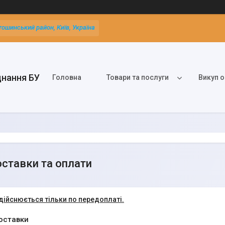
тошинський район, Київ, Україна
днання БУ
Головна
Товари та послуги
Викуп о
ставки та оплати
дійснюється тільки по передоплаті.
оставки