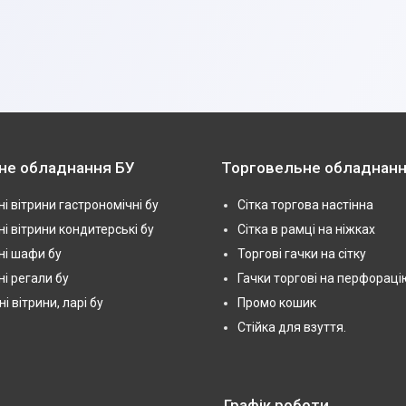
не обладнання БУ
Торговельне обладнанн
і вітрини гастрономічні бу
Сітка торгова настінна
і вітрини кондитерські бу
Сітка в рамці на ніжках
і шафи бу
Торгові гачки на сітку
і регали бу
Гачки торгові на перфораці
 вітрини, ларі бу
Промо кошик
Стійка для взуття.
Графік роботи