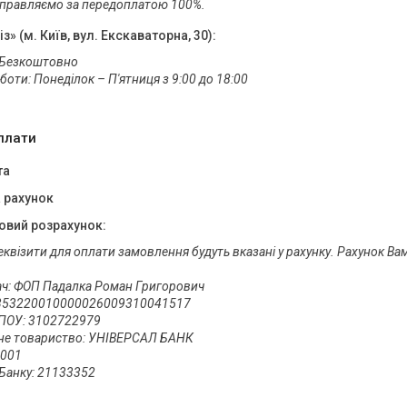
дправляємо за передоплатою 100%.
» (м. Київ, вул. Екскаваторна, 30):
 Безкоштовно

боти: Понеділок – П'ятниця з 9:00 до 18:00
плати
та
 рахунок
овий розрахунок:
еквізити для оплати замовлення будуть вказані у рахунку. Рахунок Ва
ч: ФОП Падалка Роман Григорович 

353220010000026009310041517 

ОУ: 3102722979 

не товариство: УНІВЕРСАЛ БАНК 

01 

анку: 21133352