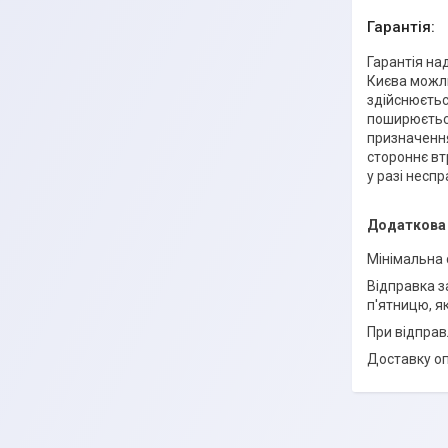
Гарантія:
Гарантія на
Києва можли
здійснюєтьс
поширюється
призначення
стороннє вт
у разі несп
Мінімальна 
Відправка з
п'ятницю, я
При відправ
Доставку о