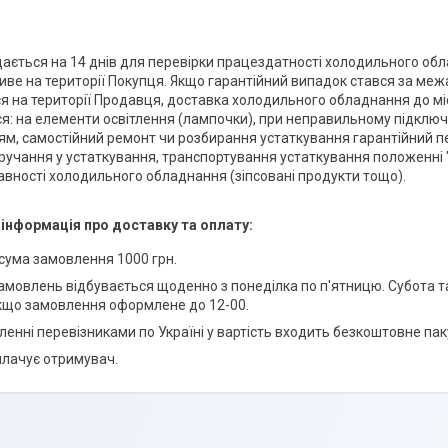
дається на 14 днів для перевірки працездатності холодильного об
ве на території Покупця. Якщо гарантійний випадок стався за меж
я на території Продавця, доставка холодильного обладнання до мі
: на елементи освітлення (лампочки), при неправильному підклю
м, самостійний ремонт чи розбирання устаткування гарантійний п
ручання у устаткування, транспортування устаткування положенні "
равності холодильного обладнання (зіпсовані продукти тощо).
сума замовлення 1000 грн.
амовлень відбувається щоденно з понеділка по п'ятницю. Субота та 
кщо замовлення оформлене до 12-00.
ленні перевізниками по Україні у вартість входить безкоштовне паку
плачує отримувач.