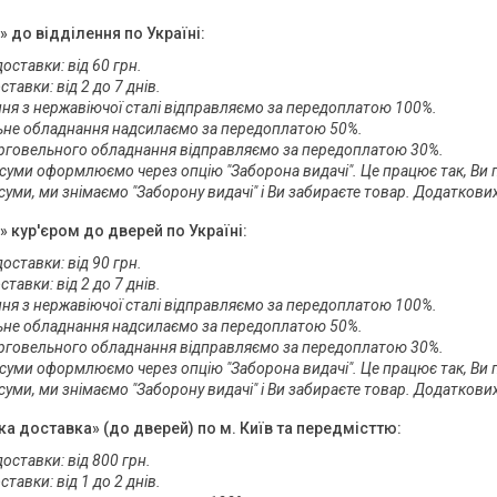
» до відділення по Україні:
оставки: від 60 грн.

тавки: від 2 до 7 днів.  

ня з нержавіючої сталі відправляємо за передоплатою 100%.

не обладнання надсилаємо за передоплатою 50%.

рговельного обладнання відправляємо за передоплатою 30%.

уми оформлюємо через опцію "Заборона видачі". Це працює так, Ви пр
уми, ми знімаємо "Заборону видачі" і Ви забираєте товар. Додаткових
» кур'єром до дверей по Україні:
оставки: від 90 грн.

тавки: від 2 до 7 днів.

ня з нержавіючої сталі відправляємо за передоплатою 100%.

не обладнання надсилаємо за передоплатою 50%.

рговельного обладнання відправляємо за передоплатою 30%.

уми оформлюємо через опцію "Заборона видачі". Це працює так, Ви пр
уми, ми знімаємо "Заборону видачі" і Ви забираєте товар. Додаткових
ка доставка» (до дверей) по м. Київ та передмісттю:
доставки: від 800 грн.

тавки: від 1 до 2 днів. 
