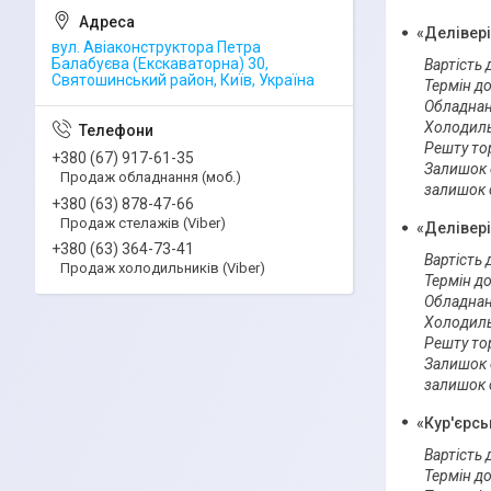
«Делівері
вул. Авіаконструктора Петра
Балабуєва (Екскаваторна) 30,
Вартість д
Святошинський район, Київ, Україна
Термін дос
Обладнан
Холодиль
Решту то
+380 (67) 917-61-35
Залишок с
Продаж обладнання (моб.)
залишок с
+380 (63) 878-47-66
Продаж стелажів (Viber)
«Делівері
+380 (63) 364-73-41
Вартість д
Продаж холодильників (Viber)
Термін дос
Обладнан
Холодиль
Решту то
Залишок с
залишок с
«Кур'єрсь
Вартість 
Термін дос