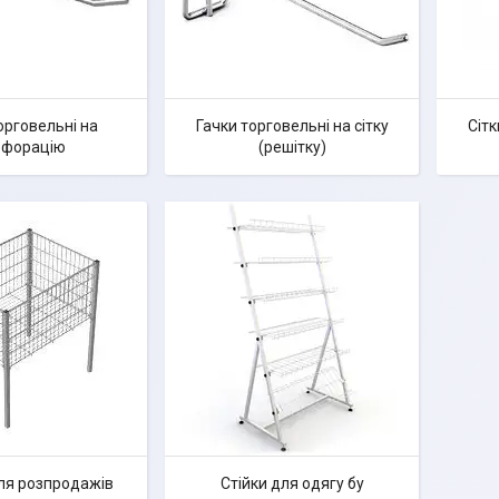
орговельні на
Гачки торговельні на сітку
Сітк
рфорацію
(решітку)
ля розпродажів
Стійки для одягу бу