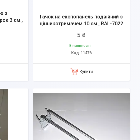
ю з
Гачок на експопанель подвійний з
рок 3 см.,
цінникотримачем 10 см., RAL-7022
5 ₴
В наявності
11476
Купити