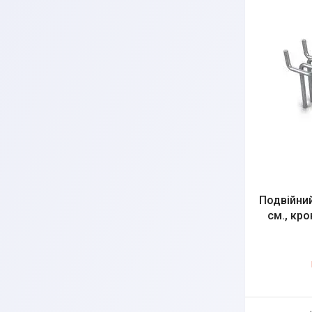
Подвійний
см., кро