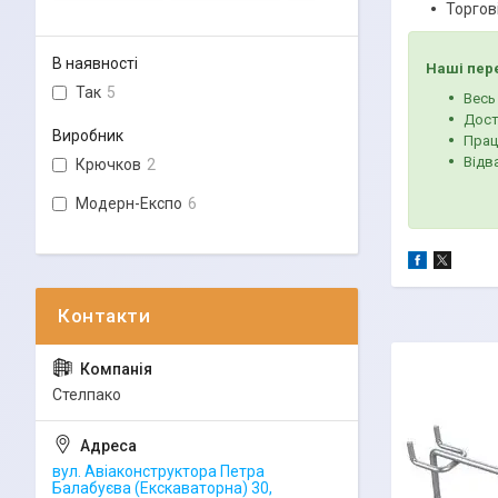
Торгові
В наявності
Наші пер
Так
5
Весь
Дост
Виробник
Прац
Відв
Крючков
2
Модерн-Експо
6
Стелпако
вул. Авіаконструктора Петра
Балабуєва (Екскаваторна) 30,