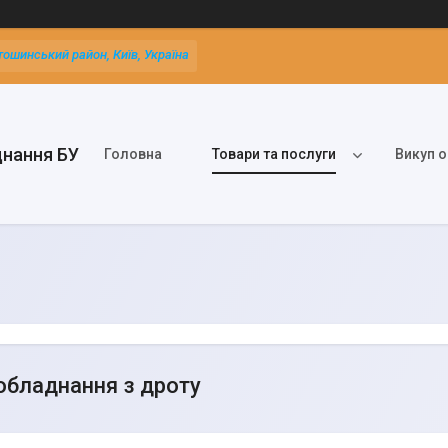
тошинський район, Київ, Україна
днання БУ
Головна
Товари та послуги
Викуп о
обладнання з дроту