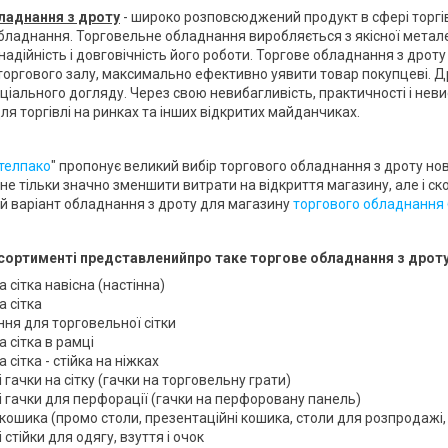
ладнання з дроту
- широко розповсюджений продукт в сфері торгів
бладнання. Торговельне обладнання виробляється з якісної метал
надійність і довговічність його роботи. Торгове обладнання з дроту
торгового залу, максимально ефективно уявити товар покупцеві. Д
ціального догляду. Через свою невибагливість, практичності і неви
ля торгівлі на ринках та інших відкритих майданчиках.
телпако
" пропонує великий вибір торгового обладнання з дроту нов
не тільки значно зменшити витрати на відкриття магазину, але і с
 варіант обладнання з дроту для магазину
торгового обладнання
сортименті представлений
про
так
е торгове обладнання з дрот
 сітка навісна (настінна)
а сітка
ння для торговельної сітки
 сітка в рамці
 сітка - стійка на ніжках
 гачки на сітку (гачки на торговельну грати)
і гачки для перфорації (гачки на перфоровану панель)
кошика (промо столи, презентаційні кошика, столи для розпродажі, 
 стійки для одягу, взуття і очок