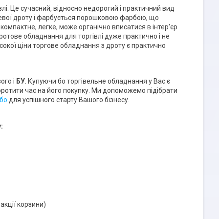
лі. Це сучасний, відносно недорогий і практичний вид
евої дроту і фарбується порошковою фарбою, що
 компактне, легке, може органічно вписатися в інтер'єр
ротове обладнання для торгівлі дуже практично і не
сокої ціни торгове обладнання з дроту є практично
ого і
БУ
. Купуючи бо торгівельне обладнання у Вас є
коротити час на його покупку. Ми допоможемо підібрати
 бо
для успішного старту Вашого бізнесу.
у
:
акції корзини)