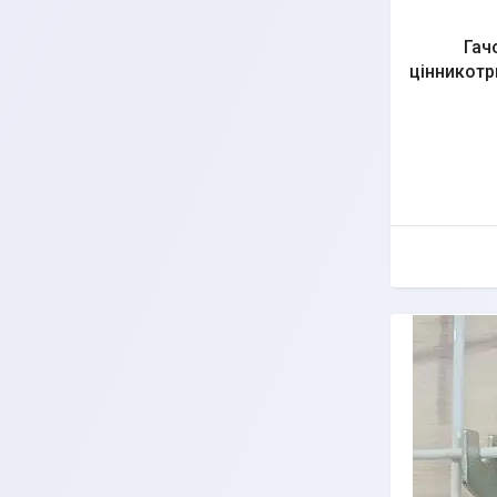
Гач
цінникотр