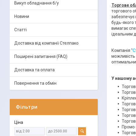
Викуп обладнання б/у
Торгове об
торгового о
Новини
забезпечує 
будь-якого 
вимагає спе
Статті
ідеальним д
Доставка від компанії Стелпако
Компанія "
С
можливість 
Поширені запитання (FAQ)
оптимальний
Доставка та оплата
У нашому а
Повернення та обмін
Торгова
Торгов
Кріпле
Торгова
Фільтри
Торгова
Торгові
Торгов
Ціна
Промо 
Торгові