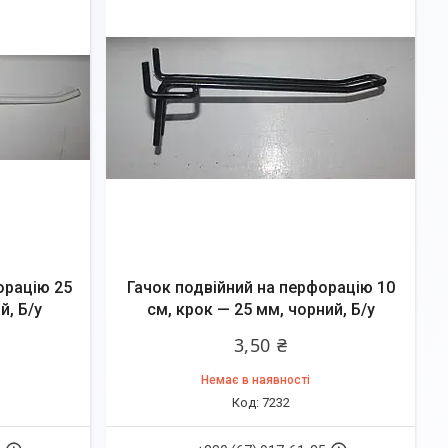
орацію 25
Гачок подвійний на перфорацію 10
й, Б/у
см, крок — 25 мм, чорний, Б/у
3,50 ₴
Немає в наявності
7232