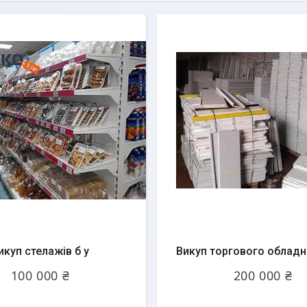
икуп стелажів б у
Викуп торгового обладн
100 000 ₴
200 000 ₴