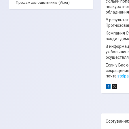
скільки поп
Продаж холодильників (Viber)
неакуратною
обладнання 
У результаті
Прогнозован
Компания С
входит дем
В информац
у» большин
осуществля
Если у Вас 
сокращения
почте
stelp