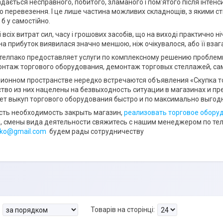
адається несправного, побитого, зламаного і пом'ятого після інтен
 перевезення. І це лише частина можливих складнощів, з якими ст
б у самостійно.
 всіх витрат сил, часу і грошових засобів, що на виході практично 
а прибуток виявилася значно меншою, ніж очікувалося, або її взага
телпако предоставляет услуги по комплексному решению проблемы
онтаж торгового оборудования, демонтаж торговых стеллажей, са
ионном пространстве нередко встречаются объявления «Скупка то
ство из них нацелены на безвыходность ситуации в магазинах и 
ет выкуп торгового оборудования быстро и по максимально выгод
есть необходимость закрыть магазин,
реализовать торговое обору
, смены вида деятельности свяжитесь с нашим менеджером по т
ako@gmail.com
будем рады сотрудничеству