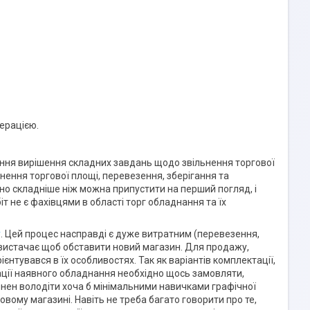
ерацією.
ання вирішення складних завдань щодо звільнення торгової
ення торгової площі, перевезення, зберігання та
чно складніше ніж можна припустити на перший погляд, і
т не є фахівцями в області торг обладнання та їх
у
. Цей процес насправді є дуже витратним (перевезення,
е вистачає щоб обставити новий магазин. Для продажу,
нтувався в їх особливостях. Так як варіантів комплектації,
лізації наявного обладнання необхідно щось замовляти,
инен володіти хоча б мінімальними навичками графічної
овому магазині. Навіть не треба багато говорити про те,