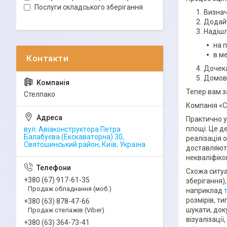
Послуги складського зберігання
Визнач
Додайт
Надішл
на 
в ме
Дочека
Домовт
Тепер вам з
Стелпако
Компанія «С
Практично у
площі. Це д
вул. Авіаконструктора Петра
Балабуєва (Екскаваторна) 30,
реалізація 
Святошинський район, Київ, Україна
доставляють
некваліфіко
Схожа ситуац
+380 (67) 917-61-35
зберігання)
Продаж обладнання (моб.)
наприклад
розмірів, ти
+380 (63) 878-47-66
шукати, док
Продаж стелажів (Viber)
візуалізаці
+380 (63) 364-73-41