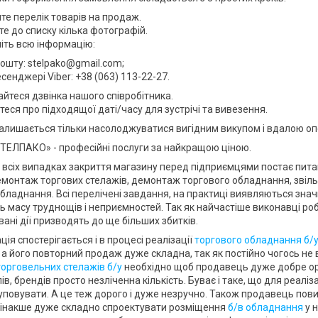
те перелік товарів на продаж.
е до списку кілька фотографій.
іть всю інформацію:
пошту: stelpako@gmail.com;
сенджері Viber: +38 (063) 113-22-27.
йтеся дзвінка нашого співробітника.
еся про підходящої даті/часу для зустрічі та вивезення.
алишається тільки насолоджуватися вигідним викупом і вдалою оп
ТЕЛПАКО» - професійні послуги за найкращою ціною.
 всіх випадках закриття магазину перед підприємцями постає пит
емонтаж торгових стелажів, демонтаж торгового обладнання, звільн
обладнання. Всі перелічені завдання, на практиці виявляються зна
 масу труднощів і неприємностей. Так як найчастіше виконавці робі
вані дії призводять до ще більших збитків.
ія спостерігається і в процесі реалізації
торгового обладнання б/
, а його повторний продаж дуже складна, так як постійно чогось н
торговельних стелажів б/у
необхідно щоб продавець дуже добре оріє
пів, брендів просто незліченна кількість. Буває і таке, що для реа
уповувати. А це теж дорого і дуже незручно. Також продавець пов
ї, інакше дуже складно спроектувати розміщення
б/в обладнання
у н