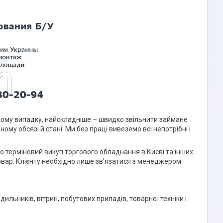
кому випадку, найскладніше – швидко звільнити займане
у обсязі й стані. Ми без праці вивеземо всі непотрібні і
мо терміновий викуп торгового обладнання в Києві та інших
товар. Клієнту необхідно лише зв'язатися з менеджером
льників, вітрин, побутових приладів, товарної техніки і