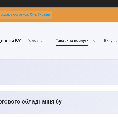
тошинський район, Київ, Україна
днання БУ
Головна
Товари та послуги
Викуп о
ргового обладнання бу