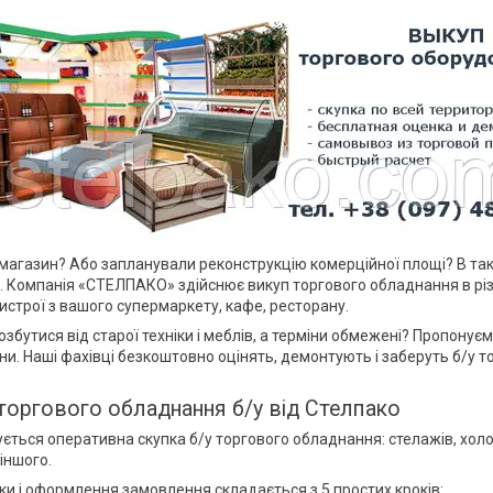
магазин? Або запланували реконструкцію комерційної площі? В та
 Компанія «СТЕЛПАКО» здійснює викуп торгового обладнання в різном
ристрої з вашого супермаркету, кафе, ресторану.
озбутися від старої техніки і меблів, а терміни обмежені? Пропонує
їни. Наші фахівці безкоштовно оцінять, демонтують і заберуть б/у 
торгового обладнання б/у від Стелпако
ється оперативна скупка б/у торгового обладнання: стелажів, холоди
іншого.
ки і оформлення замовлення складається з 5 простих кроків: