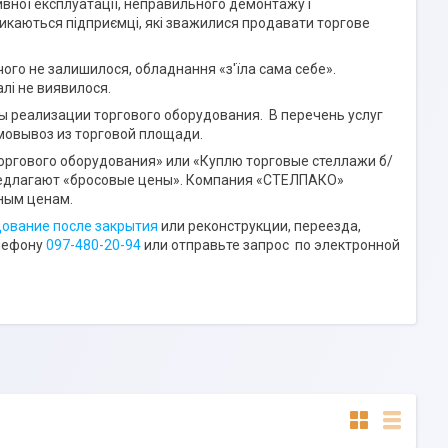
сивної експлуатації, неправильного демонтажу і
икаються підприємці, які зважилися продавати торгове
нічого не залишилося, обладнання «з'їла сама себе».
лі не виявилося.
 реализации торгового оборудования. В перечень услуг
мовывоз из торговой площади.
ргового оборудования» или «Куплю торговые стеллажи б/
предлагают «бросовые цены». Компания «СТЕЛПАКО»
ным ценам.
дование после закрытия
или реконструкции, переезда,
елефону
097-480-20-94
или отправьте запрос по электронной