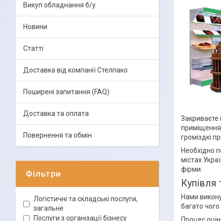
Викуп обладнання б/у
Новини
Статті
Доставка від компанії Стелпако
Поширені запитання (FAQ)
Доставка та оплата
Закриваєте 
приміщення.
Повернення та обмін
громіздкі п
Необхідно п
містах Укра
фірми.
Фільтри
Купівля 
Нами викону
Логістичні та складські послуги,
багато чого 
загальне
Послуги з організації бізнесу
Процес оцін