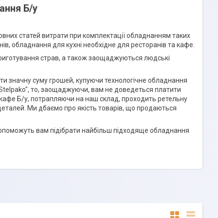
ання Б/у
овних статей витрати при комплектації обладнанням таких
ів, обладнання для кухні необхідне для ресторанів та кафе.
риготування страв, а також заощаджуються людські
и значну суму грошей, купуючи технологічне обладнання
Stelpako", то, заощаджуючи, вам не доведеться платити
кафе Б/у, потрапляючи на наш склад, проходить ретельну
 деталей. Ми дбаємо про якість товарів, що продаються
опоможуть вам підібрати найбільш підходяще обладнання