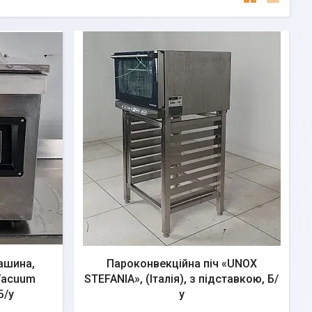
ашина,
Пароконвекційна піч «UNOX
Vacuum
STEFANIA», (Італія), з підставкою, Б/
Б/у
у