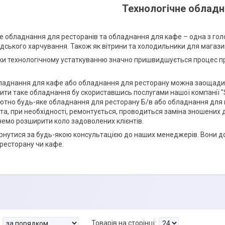
Технологічне обладн
е обладнання для ресторанів та обладнання для кафе – одна з гол
дського харчування. Також як вітрини та холодильники для магазин
ки технологічному устаткуванню значно пришвидшується процес п
ладнання для кафе або обладнання для ресторану можна заощадит
пити таке обладнання бу скориставшись послугами нашої компанії "
лютно будь-яке обладнання для ресторану Б/в або обладнання для 
 та, при необхідності, ремонтується, проводиться заміна зношених
гнемо розширити коло задоволених клієнтів.
нутися за будь-якою консультацією до наших менеджерів. Вони д
ресторану чи кафе.