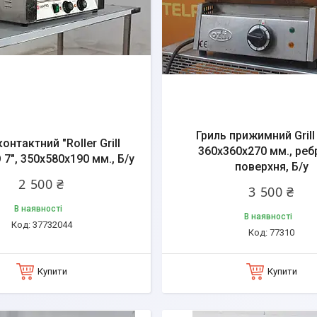
Гриль прижимний Grill 
онтактний "Roller Grill
360x360x270 мм., реб
7", 350x580x190 мм., Б/у
поверхня, Б/у
2 500 ₴
3 500 ₴
В наявності
В наявності
37732044
77310
Купити
Купити