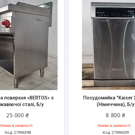
а поверхня «BERTOS» з
Посудомийка "Kaiser 
жавіючої сталі, Б/у
(Німеччина), Б/у
25 000 ₴
8 800 ₴
Немає в наявності
Немає в наявності
27996398
27996309