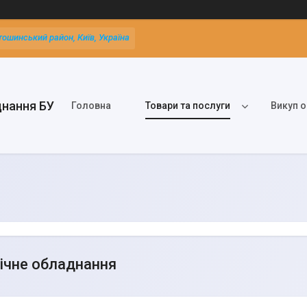
тошинський район, Київ, Україна
днання БУ
Головна
Товари та послуги
Викуп о
ічне обладнання