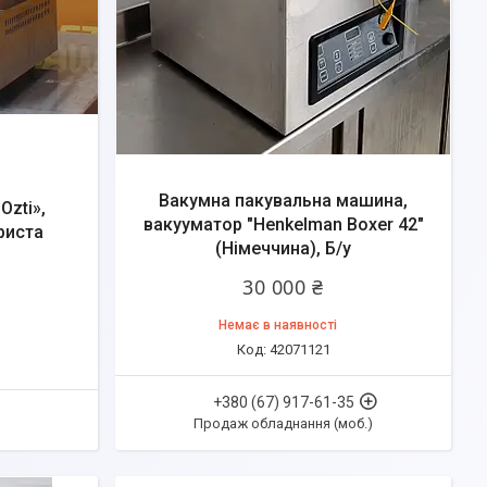
Вакумна пакувальна машина,
Ozti»,
вакууматор "Henkelman Boxer 42"
риста
(Німеччина), Б/у
30 000 ₴
Немає в наявності
42071121
+380 (67) 917-61-35
Продаж обладнання (моб.)