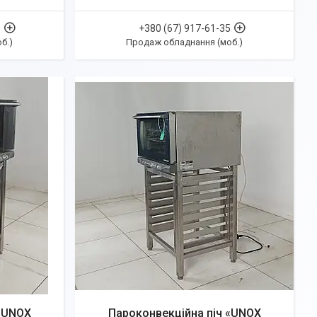
5
+380 (67) 917-61-35
б.)
Продаж обладнання (моб.)
 «UNOX
Пароконвекційна піч «UNOX