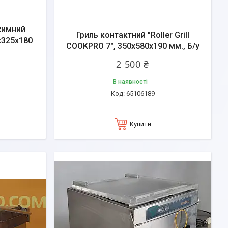
жимний
Гриль контактний "Roller Grill
x325x180
COOKPRO 7", 350x580x190 мм., Б/у
2 500 ₴
В наявності
65106189
Купити