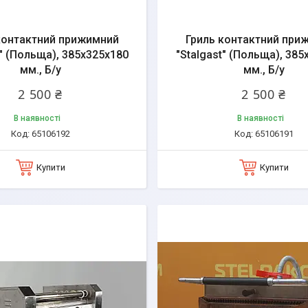
контактний прижимний
Гриль контактний при
a" (Польща), 385x325x180
"Stalgast" (Польща), 385
мм., Б/у
мм., Б/у
2 500 ₴
2 500 ₴
В наявності
В наявності
65106192
65106191
Купити
Купити