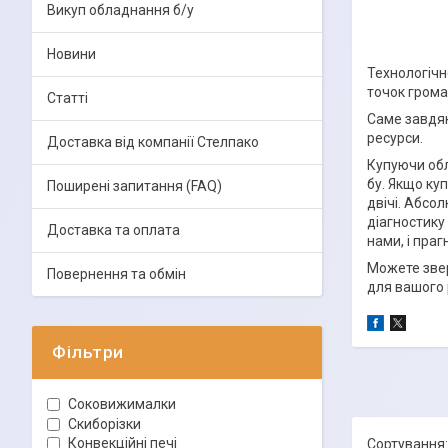
Викуп обладнання б/у
Новини
Технологічн
точок грома
Статті
Саме завдя
ресурси.
Доставка від компанії Стелпако
Купуючи об
бу. Якщо ку
Поширені запитання (FAQ)
двічі. Абсо
діагностику
Доставка та оплата
нами, і пра
Можете звер
Повернення та обмін
для вашого 
Фільтри
Соковижималки
Скиборізки
Конвекційні печі