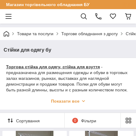
Магазин торгівельного обладнання БУ
Товари та послуги
Торгове обладнання з дроту
Стійк
Стійки для одягу бу
Торгова стійка для одягу, стійка для взуття
-
предназначена для размещения одежды и обуви в торговых
залах магазинов, рынках, выставках для наглядной
демонстрации и продажи товаров. Полки для обуви могут
быть разной длинны, высоты и с разным количеством полок.
Напольные стойки для обуви и одежды произведены из
Показати все
металлического прута и окрашены порошковой краской,
которая защищает их от царапин и различных механических
повреждений в процессе эксплуатации. Полки для обуви и
одежды мобильны и имеют небольшой вес, это позволяет
Сортування
0
Фільтри
без проблем их перемещать в торговом помещении. Если в
стендах для торговли нет необходимости, их можно сложить.