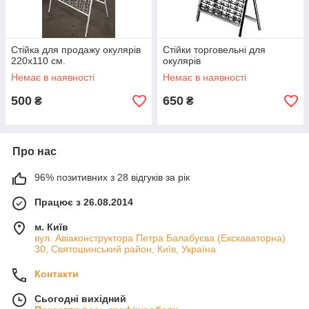
Стійка для продажу окулярів
Стійки торговельні для
220х110 см.
окулярів
Немає в наявності
Немає в наявності
500
650
₴
₴
Про нас
96% позитивних з 28 відгуків за рік
Працює з 26.08.2014
м. Київ
вул. Авіаконструктора Петра Балабуєва (Екскаваторна)
30, Святошинський район, Київ, Україна
Контакти
Сьогодні вихідний