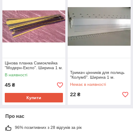
значительно уменьшить затраты на открытие магазина, но и
сократить время на его покупку. Мы поможем подобрать
оптимальный вариант
торговых стеллажей бу
и
торгового
оборудования бу
для успешного старта Вашего бизнеса.
Наши преимущества:
Весь товар в наличии на складе
Доставка по Украине перевозчиками (качественная
упаковка - бесплатно)
Цінова планка Самоклейка
Работаем с наложенным платежом
"Модерн-Експо". Ширина 1 м.
Тримач цінників для полиць
Отгрузка товара в день оплаты
В наявності
"Колумб". Ширина 1 м.
45
Немає в наявності
₴
22
₴
Купити
Про нас
96% позитивних з 28 відгуків за рік