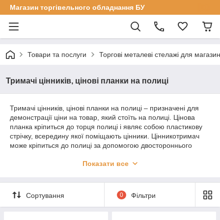
Магазин торгівельного обладнання БУ
Товари та послуги
Торгові металеві стелажі для магазин
Тримачі цінників, цінові планки на полиці
Тримачі цінників, цінові планки на полиці – призначені для
демонстрації ціни на товар, який стоїть на полиці. Цінова
планка кріпиться до торця полиці і являє собою пластикову
стрічку, всередину якої поміщають цінники. Цінникотримач
може кріпиться до полиці за допомогою двостороннього
скотчу або з допомогою спеціальних засувок. Власники
Показати все
цінників бувають різної довжини і різних кольорів.
Тримачі для цінників в Києві
Сортування
0
Фільтри
Компания "
Стелпако
" предлагает большой выбор торговых
металлических стеллажей
БУ
в хорошем состоянии. Покупая
бу торговое оборудование у Вас есть возможность не только