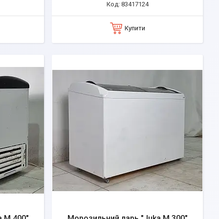
83417124
Купити
 M 400"
Морозильний ларь "Juka M 300"