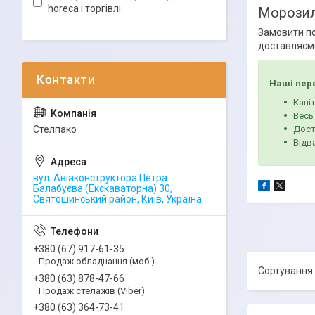
horeca і торгівлі
Морозил
Замовити по
доставляємо
Наші пер
Капі
Весь
Стелпако
Дост
Відв
вул. Авіаконструктора Петра
Балабуєва (Екскаваторна) 30,
Святошинський район, Київ, Україна
+380 (67) 917-61-35
Продаж обладнання (моб.)
+380 (63) 878-47-66
Продаж стелажів (Viber)
+380 (63) 364-73-41