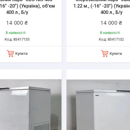
-16° -20°) (Україна), об'єм
1.22 м., (-16° -20°) (Украї
400 л., Б/у
400 л., Б/у
14 000 ₴
14 000 ₴
В наявності
В наявності
83417133
83417132
Купити
Купити