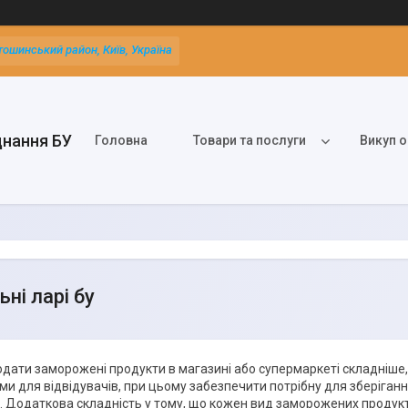
тошинський район, Київ, Україна
днання БУ
Головна
Товари та послуги
Викуп о
ні ларі бу
дати заморожені продукти в магазині або супермаркеті складніше, 
и для відвідувачів, при цьому забезпечити потрібну для зберіган
 Додаткова складність у тому, що кожен вид заморожених продукті