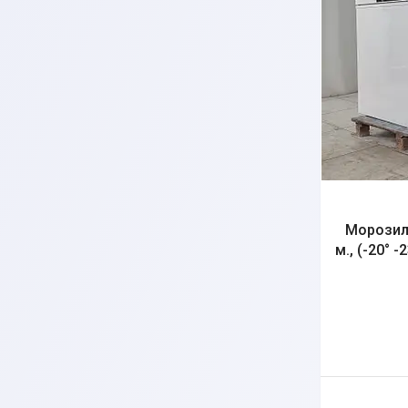
Морозиль
м., (-20° -