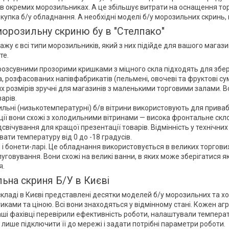
 в окремих морозильниках. А це збільшує витрати на оснащення то
купка б/у обладнання. А необхідні моделі б/у морозильних скринь, 
орозильну скриню бу в "Стелпако"
ажу є всі типи морозильників, який з них підійде для вашого магази
те.
 розсувними прозорими кришками з міцного скла підходять для збері
, розфасованих напівфабрикатів (пельмені, овочеві та фруктові сумі
х розмірів зручні для магазинів з маленькими торговими залами. 
арів.
льні (низькотемпературні) б/в вітрини використовують для прива
ції вони схожі з холодильними вітринами — висока фронтальне скло,
ідсвічування для кращої презентації товарів. Відмінність у технічн
вати температуру від 0 до -18 градусів.
 і бонети-ларі. Це обладнання використовується в великих торгов
уговування. Вони схожі на великі ванни, в яких може зберігатися 
я.
ьна скриня Б/У в Києві
кладі в Києві представлені десятки моделей б/у морозильних та х
иками та ціною. Всі вони знаходяться у відмінному стані. Кожен а
ші фахівці перевірили ефективність роботи, налаштували температу
лише підключити її до мережі і задати потрібні параметри роботи.