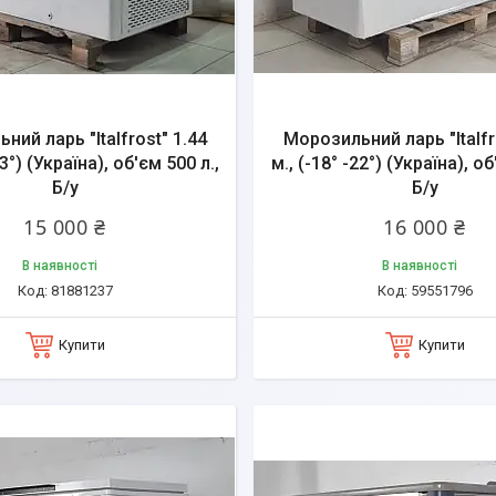
ний ларь "Italfrost" 1.44
Морозильний ларь "Italfr
23°) (Україна), об'єм 500 л.,
м., (-18° -22°) (Україна), об
Б/у
Б/у
15 000 ₴
16 000 ₴
В наявності
В наявності
81881237
59551796
Купити
Купити