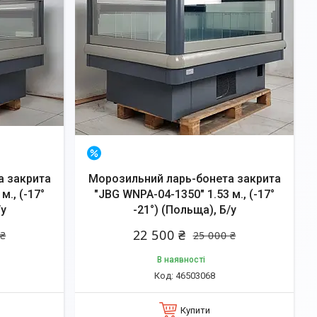
–10%
а закрита
Морозильний ларь-бонета закрита
м., (-17°
"JBG WNPA-04-1350" 1.53 м., (-17°
/у
-21°) (Польща), Б/у
22 500 ₴
 ₴
25 000 ₴
В наявності
46503068
Купити