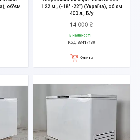
на), об'єм
1.22 м., (-18° -22°) (Україна), об'єм
400 л., Б/у
14 000 ₴
В наявності
83417139
Купити