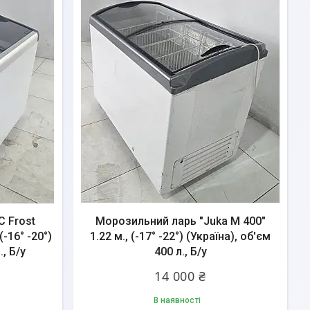
 Frost
Морозильний ларь "Juka M 400"
(-16° -20°)
1.22 м., (-17° -22°) (Україна), об'єм
., Б/у
400 л., Б/у
14 000 ₴
В наявності