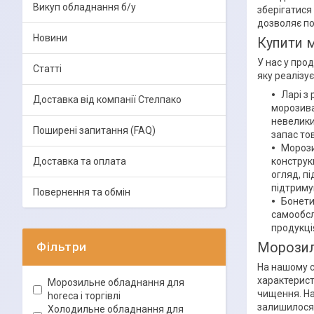
Викуп обладнання б/у
зберігатися
дозволяє по
Новини
Купити м
У нас у прод
Статті
яку реалізує
Ларі з
Доставка від компанії Стелпако
морозива
невелики
Поширені запитання (FAQ)
запас тов
Морози
Доставка та оплата
конструк
огляд, п
підтриму
Повернення та обмін
Бонети
самообсл
продукці
Фільтри
Морозил
На нашому с
характерист
Морозильне обладнання для
чищення. На
horeca і торгівлі
залишилося 
Холодильне обладнання для