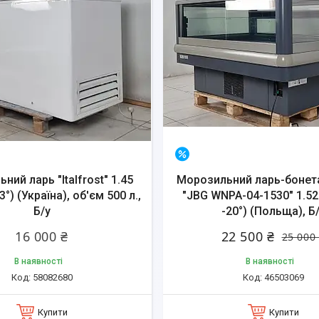
–10%
ний ларь "Italfrost" 1.45
Морозильний ларь-бонет
23°) (Україна), об'єм 500 л.,
"JBG WNPA-04-1530" 1.52 
Б/у
-20°) (Польща), Б
16 000 ₴
22 500 ₴
25 000
В наявності
В наявності
58082680
46503069
Купити
Купити