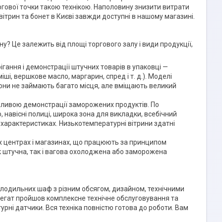
ргової точки такою технікою. Наполовину знизити витрати
вітрин та бонет в Києві завжди доступні в нашому магазині.
ну? Це залежить від площі торгового залу і види продукції,
гання і демонстрації штучних товарів в упаковці —
ші, вершкове масло, маргарин, спред і т. д.). Моделі
Вони не займають багато місця, але вміщають великий
бливою демонстрації заморожених продуктів. По
 навісні полиці, широка зона для викладки, всебічний
их характеристиках. Низькотемпературні вітрини здатні
их центрах і магазинах, що працюють за принципом
як штучна, так і вагова охолоджена або заморожена
олодильних шаф з різним обсягом, дизайном, технічними
грегат пройшов комплексне технічне обслуговування та
рні датчики. Вся техніка повністю готова до роботи. Вам