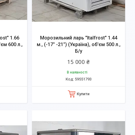
ost" 1.66
Морозильний ларь "Italfrost" 1.44
'єм 600 л.,
м., (-17° -21°) (Україна), об'єм 500 л.,
Б/у
15 000 ₴
В наявності
59551793
Купити