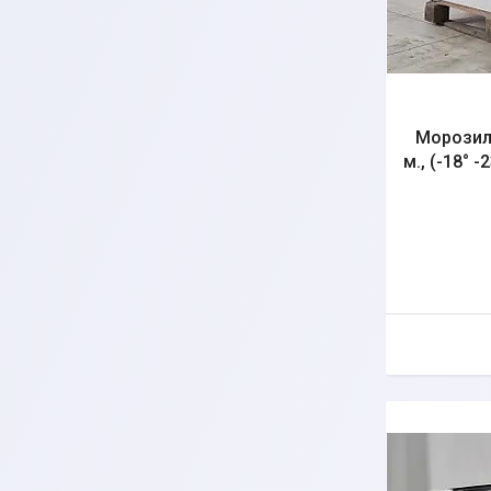
Морозиль
м., (-18° -