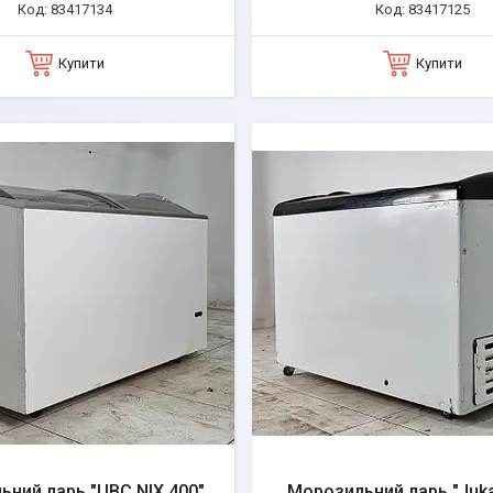
83417134
83417125
Купити
Купити
ний ларь "UBC NIX 400"
Морозильний ларь "Juka