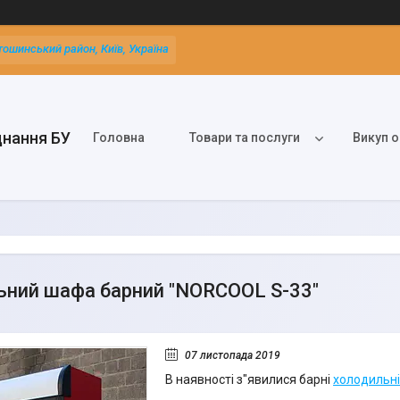
тошинський район, Київ, Україна
днання БУ
Головна
Товари та послуги
Викуп о
ний шафа барний "NORCOOL S-33"
07 листопада 2019
В наявності з"явилися барні
холодильн