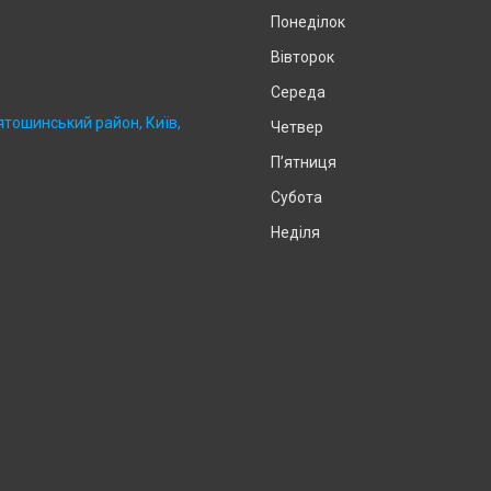
Понеділок
Вівторок
Середа
ятошинський район, Київ,
Четвер
Пʼятниця
Субота
Неділя