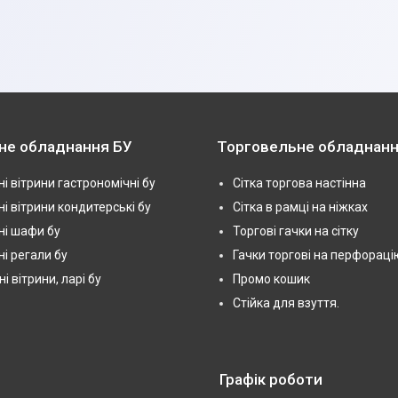
не обладнання БУ
Торговельне обладнанн
і вітрини гастрономічні бу
Сітка торгова настінна
і вітрини кондитерські бу
Сітка в рамці на ніжках
і шафи бу
Торгові гачки на сітку
і регали бу
Гачки торгові на перфораці
 вітрини, ларі бу
Промо кошик
Стійка для взуття.
Графік роботи