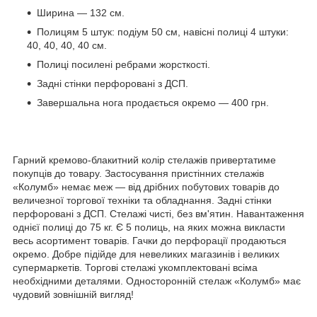
Ширина — 132 см.
Полицям 5 штук: подіум 50 см, навісні полиці 4 штуки:
40, 40, 40, 40 см.
Полиці посилені ребрами жорсткості.
Задні стінки перфоровані з ДСП.
Завершальна нога продається окремо — 400 грн.
Гарний кремово-блакитний колір стелажів привертатиме
покупців до товару. Застосування пристінних стелажів
«Колумб» немає меж — від дрібних побутових товарів до
величезної торгової техніки та обладнання. Задні стінки
перфоровані з ДСП. Стелажі чисті, без вм'ятин. Навантаження
однієї полиці до 75 кг. Є 5 полиць, на яких можна викласти
весь асортимент товарів. Гачки до перфорації продаються
окремо. Добре підійде для невеликих магазинів і великих
супермаркетів. Торгові стелажі укомплектовані всіма
необхідними деталями. Односторонній стелаж «Колумб» має
чудовий зовнішній вигляд!