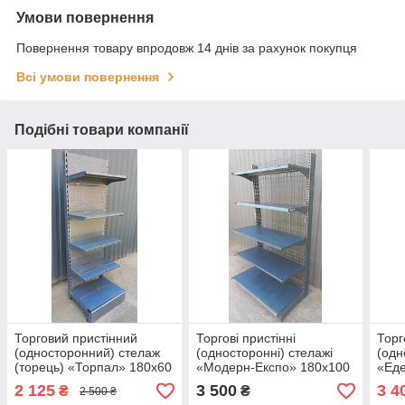
Умови повернення
Повернення товару впродовж 14 днів за рахунок покупця
Всі умови повернення
Подібні товари компанії
Торговий пристінний
Торгові пристінні
Торг
(односторонний) стелаж
(односторонні) стелажі
(одн
(торець) «Торпал» 180х60
«Модерн-Експо» 180х100
«Еде
см., RAL-7024, Б/у
см., чорний, Б/у
2 125
3 500
3 4
₴
₴
2 500 ₴