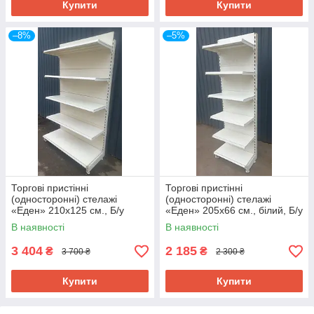
Купити
Купити
–8%
–5%
Торгові пристінні
Торгові пристінні
(односторонні) стелажі
(односторонні) стелажі
«Еден» 210х125 см., Б/у
«Еден» 205х66 см., білий, Б/у
В наявності
В наявності
3 404
2 185
₴
₴
3 700 ₴
2 300 ₴
Купити
Купити