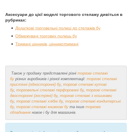
Аксесуари до цієї моделі торгового стелажу дивіться в
рубриках:
Додаткові торговельні полиці до стелажів бу
Обмежувачі торгових полиць бу
Тримачі цінників, цінникотримачі
Також у продажу представлені різні
торгові стелажі
бу
різних виробників і різної комплектації:
торгові стелажі
пристінні (односторонні) бу
,
торгові стелажі кутові
бу
,
торговельні стелажі перфоровані бу
,
торгові стелажі
двосторонні (гостряні) бу
,
торгові стелажі з кошиками
бу
,
торгові стелажі хлібні бу
,
торгові стелажі кондитерські
бу
,
торгові стелажі книжкові бу
та інше
торгове
обладнання
новое і бу для магазинів.