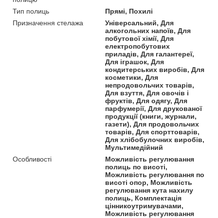
Тип полиць
Прямі, Похилі
Призначення стелажа
Універсальний, Для
алкогольних напоїв, Для
побутової хімії, Для
електропобутових
приладів, Для галантереї,
Для іграшок, Для
кондитерських виробів, Для
косметики, Для
непродовольчих товарів,
Для взуття, Для овочів і
фруктів, Для одягу, Для
парфумерії, Для друкованої
продукції (книги, журнали,
газети), Для продовольчих
товарів, Для спорттоварів,
Для хлібобулочних виробів,
Мультимедійний
Особливості
Можливість регулювання
полиць по висоті,
Можливість регулювання по
висоті опор, Можливість
регулювання кута нахилу
полиць, Комплектація
цінникоутримувачами,
Можливість регулювання