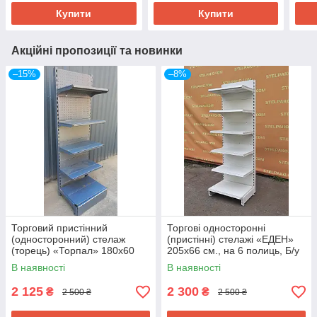
Купити
Купити
Акційні пропозиції та новинки
–15%
–8%
Торговий пристінний
Торгові односторонні
(односторонний) стелаж
(пристінні) стелажі «ЕДЕН»
(торець) «Торпал» 180х60
205х66 см., на 6 полиць, Б/у
см., RAL-7024, Б/у
В наявності
В наявності
2 125
2 300
₴
₴
2 500 ₴
2 500 ₴