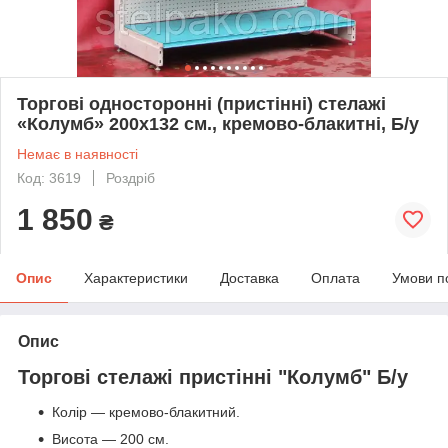
Торгові односторонні (пристінні) стелажі
«Колумб» 200х132 см., кремово-блакитні, Б/у
Немає в наявності
Код: 3619
Роздріб
1 850
₴
Опис
Характеристики
Доставка
Оплата
Умови п
Опис
Торгові стелажі пристінні "Колумб" Б/у
Колір — кремово-блакитний.
Висота — 200 см.