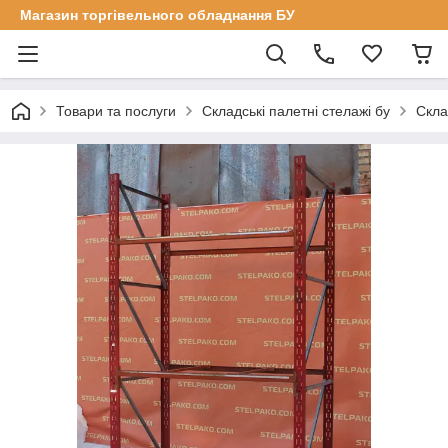
Магазин торгівельного обладнання БУ
Товари та послуги
Складські палетні стелажі бу
Скла