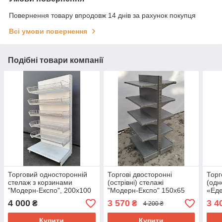
Повернення товару впродовж 14 днів за рахунок покупця
Всі умови повернення
Подібні товари компанії
Торговий односторонній
Торгові двосторонні
Торг
стелаж з корзинами
(острівні) стелажі
(одн
"Модерн-Експо", 200х100
"Модерн-Експо" 150х65
«Еде
см., подіум + 5 корзин, Б/у
см. Б/у
4 000
3 570
3 4
₴
₴
4 200 ₴
Купити
Купити