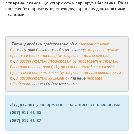
поперечні планки, що утворюють у парі ярус зберігання. Рама
являє собою прямокутну структуру, скріплену діагональними
планками.
Також у продажу представлені різні
торгові стелажі
бу
різних виробників і різної комплектації:
торгові стелажі
пристінні (односторонні) бу
,
торгові стелажі кутові
бу
,
торгові стелажі перфоровані бу
,
торговельні стелажі
двосторонні (гостряні) бу
,
торгові стелажі з кошиками
бу
,
торгові стелажі хлібні бу
,
торгові стелажі кондитерські
бу
,
торгові стелажі книжкові бу
та інше
торгове
обладнання
новое і бу для магазинів.
За докладнішу інформацію звертайтеся за телефонами:
(067) 917-61-35
(067) 917-61-37