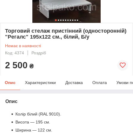
Торговий стелаж пристінний (односторонній)
"Регалс" 195х122 см., білий, Б/у
Немає в наявності
Код: 4374
Роздріб
2 500
₴
Опис
Характеристики
Доставка
Оплата
Умови п
Опис
Колір білий (RAL 9010).
Висота — 195 см.
Ширина — 122 см.