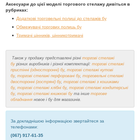
Аксесуари до цієї моделі торгового стелажу дивіться в
рубриках:
Додаткові торговельні полиці до стелажів бу
Обмежувачі торгових полиць бу
Тримачі цінників, цінникотримачі
Також у продажу представлені різні
торгові стелажі
бу
різних виробників і різної комплектації:
торгові стелажі
пристінні (односторонні) бу
,
торгові стелажі кутові
бу
,
торгові стелажі перфоровані бу
,
торговельні стелажі
двосторонні (гостряні) бу
,
торгові стелажі з кошиками
бу
,
торгові стелажі хлібні бу
,
торгові стелажі кондитерські
бу
,
торгові стелажі книжкові бу
та інше
торгове
обладнання
новое і бу для магазинів.
За докладнішою інформацією звертайтеся за
телефонами:
(067) 917-61-35