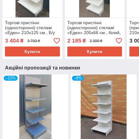
Торгові пристінні
Торгові пристінні
Торг
(односторонні) стелажі
(односторонні) стелажі
(при
«Еден» 210х125 см., Б/у
«Еден» 205х66 см., білий,
210х
Б/у
3 404
2 185
3 0
₴
₴
3 700 ₴
2 300 ₴
Купити
Купити
Акційні пропозиції та новинки
–15%
–8%