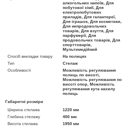
алкогольних напоїв, Для
побутової хімії, Для
електропобутових
приладів, Для галантереї,
Для іграшок, Для косметики,
Для непродовольчих
товарів, Для взуття, Для
парфумерії, Для
продовольчих товарів, Для
спорттоварів,
Мультимедійний
Спосіб викладки товару
На полицях
Тип
Стелаж
Особливості
Можливість регулювання
полиць по висоті,
Можливість регулювання по
висоті опор, Можливість
регулювання кута нахилу
полиць
Габаритні розміри
Ширина стелажа
1220 мм
Глибина стелажу
400 мм
Висота стелажа
1950 мм