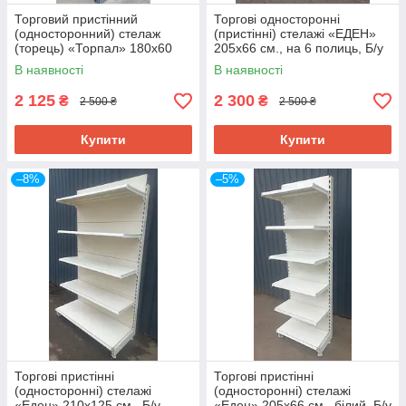
Торговий пристінний
Торгові односторонні
(односторонний) стелаж
(пристінні) стелажі «ЕДЕН»
(торець) «Торпал» 180х60
205х66 см., на 6 полиць, Б/у
см., RAL-7024, Б/у
В наявності
В наявності
2 125
2 300
₴
₴
2 500 ₴
2 500 ₴
Купити
Купити
–8%
–5%
Торгові пристінні
Торгові пристінні
(односторонні) стелажі
(односторонні) стелажі
«Еден» 210х125 см., Б/у
«Еден» 205х66 см., білий, Б/у