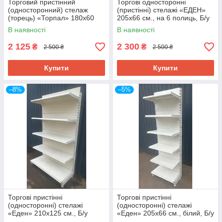
Торговий пристінний
Торгові односторонні
(односторонний) стелаж
(пристінні) стелажі «ЕДЕН»
(торець) «Торпал» 180х60
205х66 см., на 6 полиць, Б/у
см., RAL-7024, Б/у
В наявності
В наявності
2 125
2 300
₴
₴
2 500 ₴
2 500 ₴
Купити
Купити
–8%
–5%
Торгові пристінні
Торгові пристінні
(односторонні) стелажі
(односторонні) стелажі
«Еден» 210х125 см., Б/у
«Еден» 205х66 см., білий, Б/у