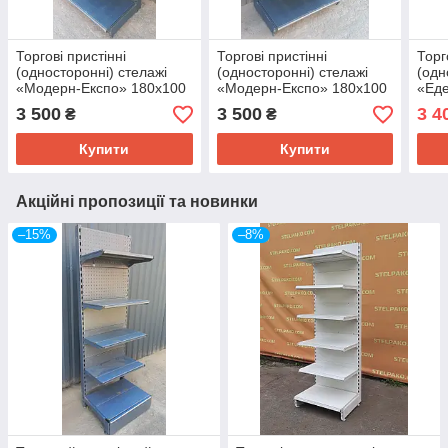
Торгові пристінні
Торгові пристінні
Торг
(односторонні) стелажі
(односторонні) стелажі
(одн
«Модерн-Експо» 180х100
«Модерн-Експо» 180х100
«Еде
см., чорний, Б/у
см., чорний, Б/у
3 500
3 500
3 4
₴
₴
Купити
Купити
Акційні пропозиції та новинки
–15%
–8%