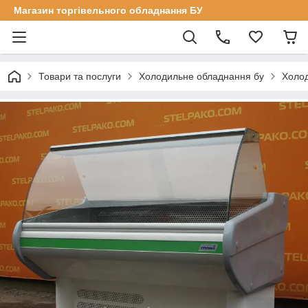
Магазин торгівельного обладнання БУ
Товари та послуги
Холодильне обладнання бу
Холод