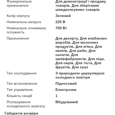
Функціональне
Для демонстрації і продажу
призначення
товарів, Для зберігання
швидкопсувних товарів
Колір корпусу
Зелений
Номінальна напруга
220 В
Номінальна споживана
700 Вт
потужність
Призначення
Для десерту, Для ковбасних
виробів, Для молочних
продуктів, Для м'яса, Для
напоїв, Для риби, Для
салатів, Для
напівфабрикатів, Для піци,
Для сирів, Для тіста, Для
фруктів, Для суші
Тип охолодження
З природною циркуляцією
холодного повітря
Тип встановлення
Підлоговий
Тип управління
Електронне
Кількість секцій
1
Розташування
Вбудований
холодильного агрегату
Габаритні розміри