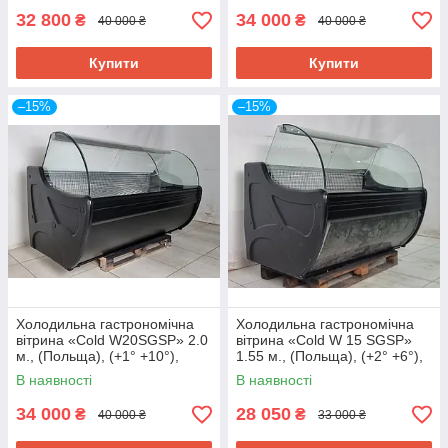
32 800
34 000
₴
₴
40 000 ₴
40 000 ₴
Купити
Купити
–15%
–15%
Холодильна гастрономічна
Холодильна гастрономічна
вітрина «Cold W20SGSP» 2.0
вітрина «Cold W 15 SGSP»
м., (Польща), (+1° +10°),
1.55 м., (Польща), (+2° +6°),
викладка 75 см., Б/у
викладка 73 см., Б/у
В наявності
В наявності
34 000
28 050
₴
₴
40 000 ₴
33 000 ₴