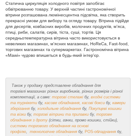
Статична циркуляція холодного повітря запобігає
обвітрюванню товару. У верхній частині гастрономічної
вітрини розташована люмінесцентна підсвітка, яка створить
прекрасні умови для вибору та огляду товару. Вітрина підійде
для десертів, ковбасних виробів, молочних продуктів, м'яса,
птиці, риби, салатів, сирів, тіста, суші, тортів. Ця
середньотемпературна вітрина часто використовується в
невеликих магазинах, м'ясних магазинах, HoReCa, Fast-food,
торгових магазинах та супермаркетах. Гастрономічна вітрина
«Mawi» чудово впишеться в будь-який інтер'єр.
Також у продажу представлене обладнання для
торгівлі магазинах
різних виробників, різних розмірів і різної
комплектації, а саме:
торгові стелажі
бу,
в
ходні системи
та турнікети
бу,
касове обладнання, касові бокси
бу,
камери
зберігання
бу,
холодильне обладнання
бу,
Покупцеві кошики
та візки
бу,
торгові вітрини та прилавки
бу,
торгове
обладнання з дроту
(сітки, гачки, промо кошики, стійки),
системи торгового обладнання на основі
профілю
,
технологічне обладнання
бу,
POS-обладнання
бу,