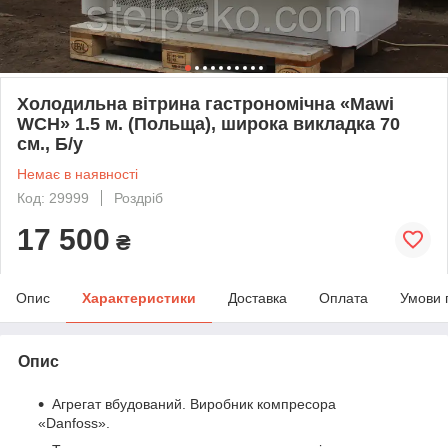
Холодильна вітрина гастрономічна «Mawi
WCH» 1.5 м. (Польща), широка викладка 70
см., Б/у
Немає в наявності
Код: 29999
Роздріб
17 500
₴
Опис
Характеристики
Доставка
Оплата
Умови 
Опис
Агрегат вбудований. Виробник компресора
«Danfoss».