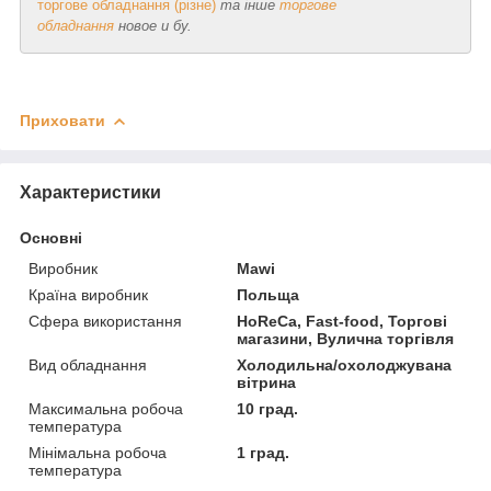
торгове обладнання (різне)
та інше
торгове
обладнання
новое и бу.
Приховати
Характеристики
Основні
Виробник
Mawi
Країна виробник
Польща
Сфера використання
HoReCa, Fast-food, Торгові
магазини, Вулична торгівля
Вид обладнання
Холодильна/охолоджувана
вітрина
Максимальна робоча
10 град.
температура
Мінімальна робоча
1 град.
температура