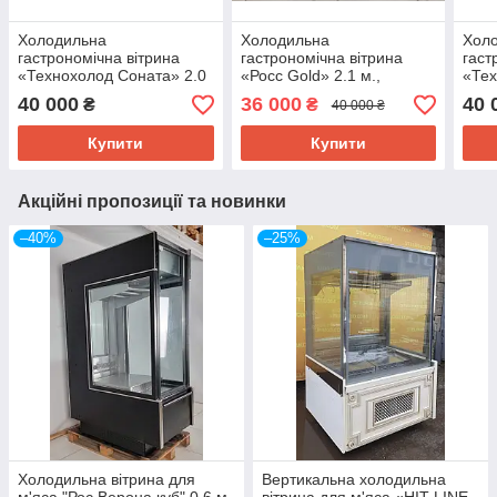
Холодильна
Холодильна
Хол
гастрономічна вітрина
гастрономічна вітрина
гаст
«Технохолод Соната» 2.0
«Росс Gold» 2.1 м.,
«Те
м., (Україна), (0° +4°),
(Україна), (+2° +10°),
(Укр
40 000
36 000
40 
₴
₴
40 000 ₴
викладка 77 см., Б/у
викладка 72 см., Б/у
+8°)
Купити
Купити
Акційні пропозиції та новинки
–40%
–25%
Холодильна вітрина для
Вертикальна холодильна