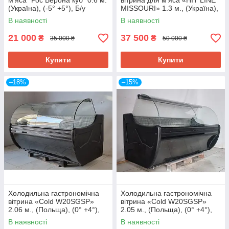
м'яса "Рос Верона куб" 0.6 м.
вітрина для м'яса «HIT LINE
(Україна), (-5° +5°), Б/у
MISSOURI» 1.3 м., (Україна),
Б/у
В наявності
В наявності
21 000
37 500
₴
₴
35 000 ₴
50 000 ₴
Купити
Купити
–18%
–15%
Холодильна гастрономічна
Холодильна гастрономічна
вітрина «Cold W20SGSP»
вітрина «Cold W20SGSP»
2.06 м., (Польща), (0° +4°),
2.05 м., (Польща), (0° +4°),
викладка 73 см., Б/у
викладка 72 см., Б/у
В наявності
В наявності