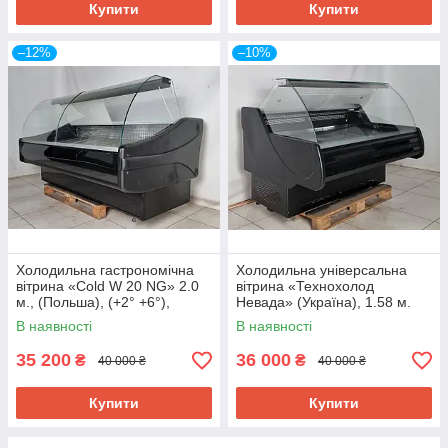
Купити
Купити
–12%
–10%
Холодильна гастрономічна
Холодильна універсальна
вітрина «Cold W 20 NG» 2.0
вітрина «Технохолод
м., (Польша), (+2° +6°),
Невада» (Україна), 1.58 м.
новий компрессор, Б/у
(-5° +5°), викладка 90 см., Б/у
В наявності
В наявності
35 200
36 000
₴
₴
40 000 ₴
40 000 ₴
Купити
Купити