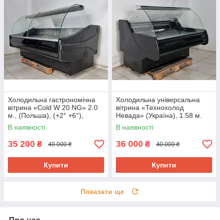
Холодильна гастрономічна
Холодильна універсальна
вітрина «Cold W 20 NG» 2.0
вітрина «Технохолод
м., (Польша), (+2° +6°),
Невада» (Україна), 1.58 м.
новий компрессор, Б/у
(-5° +5°), викладка 90 см., Б/у
В наявності
В наявності
35 200
36 000
₴
₴
40 000 ₴
40 000 ₴
Купити
Купити
Показати ще