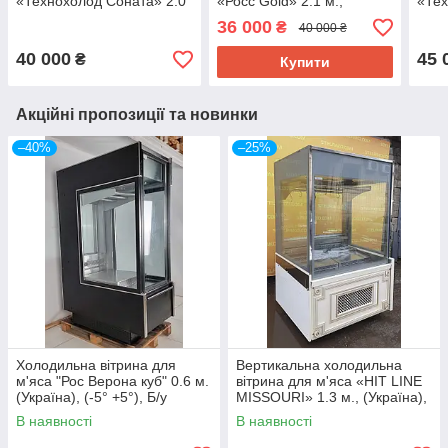
«Технохолод Соната» 2.0
«Росс Gold» 2.1 м.,
«Тех
м., (Україна), (0° +4°),
(Україна), (+2° +10°),
м., (
36 000
₴
40 000 ₴
викладка 77 см., Б/у
викладка 72 см., Б/у
викл
40 000
45 
₴
Купити
Акційні пропозиції та новинки
–40%
–25%
Холодильна вітрина для
Вертикальна холодильна
м'яса "Рос Верона куб" 0.6 м.
вітрина для м'яса «HIT LINE
(Україна), (-5° +5°), Б/у
MISSOURI» 1.3 м., (Україна),
Б/у
В наявності
В наявності