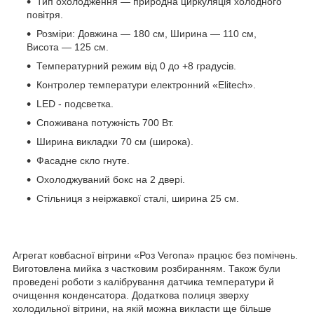
Тип охолодження — природна циркуляція холодного
повітря.
Розміри: Довжина — 180 см, Ширина — 110 см,
Висота — 125 см.
Температурний режим від 0 до +8 градусів.
Контролер температури електронний «Elitech».
LED - подсветка.
Споживана потужність 700 Вт.
Ширина викладки 70 см (широка).
Фасадне скло гнуте.
Охолоджуваний бокс на 2 двері.
Стільниця з неіржавкої сталі, ширина 25 см.
Агрегат ковбасної вітрини «Роз Verona» працює без помічень.
Виготовлена мийка з частковим розбиранням. Також були
проведені роботи з калібрування датчика температури й
очищення конденсатора. Додаткова полиця зверху
холодильної вітрини, на якій можна викласти ще більше