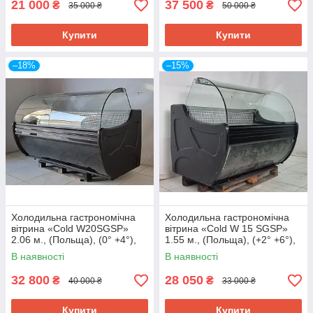
21 000
37 500
₴
₴
35 000 ₴
50 000 ₴
Купити
Купити
–18%
–15%
Холодильна гастрономічна
Холодильна гастрономічна
вітрина «Cold W20SGSP»
вітрина «Cold W 15 SGSP»
2.06 м., (Польща), (0° +4°),
1.55 м., (Польща), (+2° +6°),
викладка 73 см., Б/у
викладка 73 см., Б/у
В наявності
В наявності
32 800
28 050
₴
₴
40 000 ₴
33 000 ₴
Купити
Купити