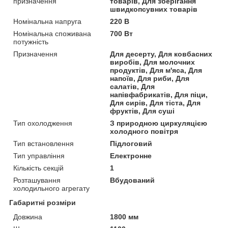
призначення
товарів, Для зберігання
швидкопсувних товарів
Номінальна напруга
220 В
Номінальна споживана
700 Вт
потужність
Призначення
Для десерту, Для ковбасних
виробів, Для молочних
продуктів, Для м'яса, Для
напоїв, Для риби, Для
салатів, Для
напівфабрикатів, Для піци,
Для сирів, Для тіста, Для
фруктів, Для суші
Тип охолодження
З природною циркуляцією
холодного повітря
Тип встановлення
Підлоговий
Тип управління
Електронне
Кількість секцій
1
Розташування
Вбудований
холодильного агрегату
Габаритні розміри
Довжина
1800 мм