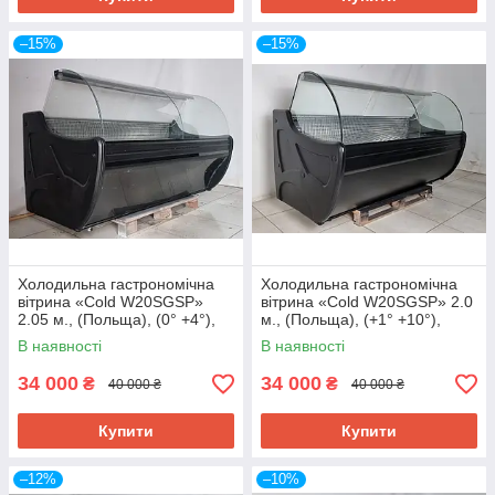
–15%
–15%
Холодильна гастрономічна
Холодильна гастрономічна
вітрина «Cold W20SGSP»
вітрина «Cold W20SGSP» 2.0
2.05 м., (Польща), (0° +4°),
м., (Польща), (+1° +10°),
викладка 72 см., Б/у
викладка 75 см., Б/у
В наявності
В наявності
34 000
34 000
₴
₴
40 000 ₴
40 000 ₴
Купити
Купити
–12%
–10%