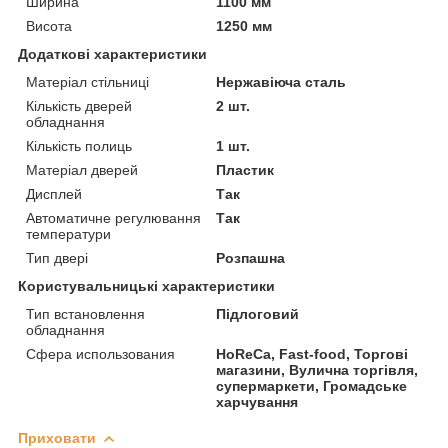
Ширина
1100 мм
Висота
1250 мм
Додаткові характеристики
Матеріал стільниці
Нержавіюча сталь
Кількість дверей
2 шт.
обладнання
Кількість полиць
1 шт.
Матеріал дверей
Пластик
Дисплей
Так
Автоматичне регулювання
Так
температури
Тип двері
Розпашна
Користувальницькі характеристики
Тип встановлення
Підлоговий
обладнання
Сфера использования
HoReCa, Fast-food, Торгові
магазини, Вулична торгівля,
супермаркети, Громадське
харчування
Приховати