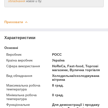
обладнання
новое и бу.
Приховати
Характеристики
Основні
Виробник
РОСС
Країна виробник
Україна
Сфера використання
HoReCa, Fast-food, Торгові
магазини, Вулична торгівля
Вид обладнання
Холодильна/охолоджувана
вітрина
Максимальна робоча
8 град.
температура
Мінімальна робоча
0 град.
температура
Функціональне
Для демонстрації і продажу