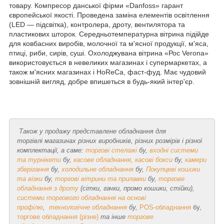
товару. Компресор данської фірми «Danfoss» гарант
європейської якості. Проведена заміна елементів освітлення
(LED — підсвітка), контролера, дроту, вентилятора та
пластикових шторок. Середньотемпературна вітрина підійде
для ковбасних виробів, молочної та м'ясної продукції, м'яса,
птиці, риби, сирів, суші. Охолоджувана вітрина «Рос Verona»
використовується в невеликих магазинах і супермаркетах, а
також м'ясних магазинах і HoReCа, фаст-фуд. Має чудовий
зовнішній вигляд, добре впишеться в будь-який інтер'єр.
Також у продажу представлене обладнання для
торгівлі магазинах
різних виробників, різних розмірів і різної
комплектації, а саме:
торгові стелажі
бу,
в
ходні системи
та турнікети
бу,
касове обладнання, касові бокси
бу,
камери
зберігання
бу,
холодильне обладнання
бу,
Покупцеві кошики
та візки
бу,
торгові вітрини та прилавки
бу,
торгове
обладнання з дроту
(сітки, гачки, промо кошики, стійки),
системи торгового обладнання на основі
профілю
,
технологічне обладнання
бу,
POS-обладнання
бу,
торгове обладнання (різне)
та інше
торгове