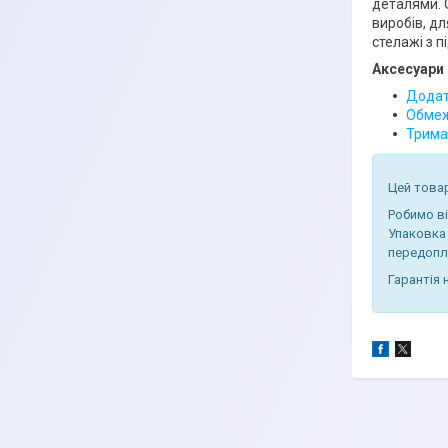
деталями. 
виробів, дл
стелажі з 
Аксесуари 
Додатк
Обмеж
Тримач
Цей товар
Робимо в
Упаковка
передопл
Гарантія 