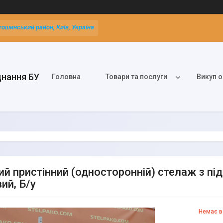
тошинський район, Київ, Україна
днання БУ
Головна
Товари та послуги
Викуп о
ий пристінний (односторонній) стелаж з пі
ий, Б/у
Немає в