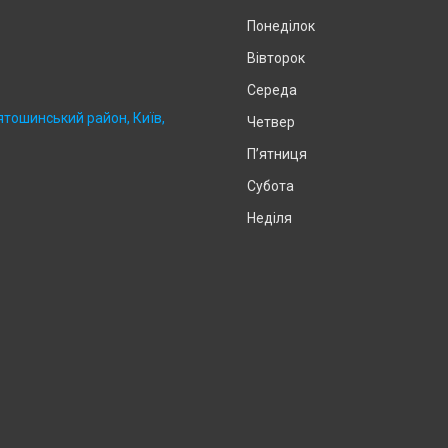
Понеділок
Вівторок
Середа
ятошинський район, Київ,
Четвер
Пʼятниця
Субота
Неділя