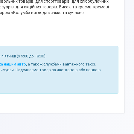
ольчих товарів, для спорттоварів, для хлібобулочних
суарів, для акційних товарів. Високі та красиві кремові
порою «Колумб» виглядає свіжо та сучасно.
п'ятниці (з 9:00 до 18:00).
ка нашим авто
, а також службами вантажного таксі.
отримувач. Надсилаємо товар за частковою або повною