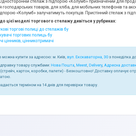
Односторонній стелаж з підпорою «Колумб» призначений для продов
я господарських товарів, для хліба, для мобільних телефонів та аксе
підпорою «Колумб» залучатимуть покупців. Пристінний стелаж з під
до цієї моделі торгового стелажу дивіться у рубриках:
ові торгові полиці до стелажів бу
увачі торгових полиць бу
і цінників, цінникотримачі
 можна купити за адресою: м. Київ,
вул. Екскаваторна, 30
з понеділка до 
ідправку товару службами:
Нова Пошта
,
Meest
,
Delivery
,
Адресна достав
 (стрейч, картон, коробки, палети) - Безкоштовно! Доставку оплачує 
атою.
надається терміном на 14 днів для перевірки товару.