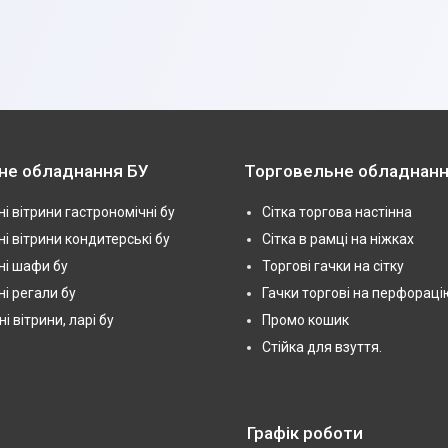
не обладнання БУ
Торговельне обладнанн
і вітрини гастрономічні бу
Сітка торгова настінна
і вітрини кондитерські бу
Сітка в рамці на ніжках
і шафи бу
Торгові гачки на сітку
і регали бу
Гачки торгові на перфораці
 вітрини, ларі бу
Промо кошик
Стійка для взуття.
Графік роботи