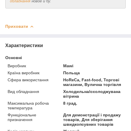
обладнання
новое и бу.
Приховати
Характеристики
Основні
Виробник
Mawi
Країна виробник
Польща
Сфера використання
HoReCa, Fast-food, Торгові
магазини, Вулична торгівля
Вид обладнання
Холодильна/охолоджувана
вітрина
Максимальна робоча
8 град.
температура
Функціональне
Для демонстрації і продажу
призначення
товарів, Для зберігання
швидкопсувних товарів