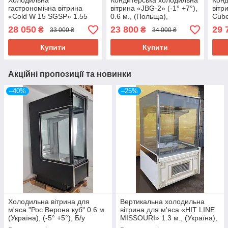
Холодильна
Кондитерська холодильна
Конд
гастрономічна вітрина
вітрина «JBG-2» (-1° +7°),
вітр
«Cold W 15 SGSP» 1.55
0.6 м., (Польща),
Cube
м., (Польща), (+2° +6°),
відкритого типу, Б/у
(Пол
28 050
23 800
29 
₴
₴
33 000 ₴
34 000 ₴
викладка 73 см., Б/у
см., 
Купити
Купити
Акційні пропозиції та новинки
–40%
–25%
Холодильна вітрина для
Вертикальна холодильна
м'яса "Рос Верона куб" 0.6 м.
вітрина для м'яса «HIT LINE
(Україна), (-5° +5°), Б/у
MISSOURI» 1.3 м., (Україна),
Б/у