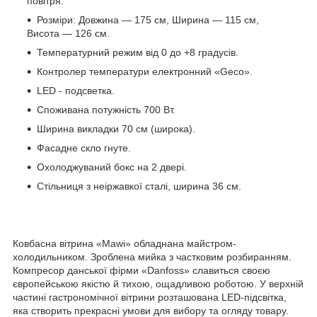
повітря.
Розміри: Довжина — 175 см, Ширина — 115 см,
Висота — 126 см.
Температурний режим від 0 до +8 градусів.
Контролер температури електронний «Geco».
LED - подсветка.
Споживана потужність 700 Вт.
Ширина викладки 70 см (широка).
Фасадне скло гнуте.
Охолоджуваний бокс на 2 двері.
Стільниця з неіржавкої сталі, ширина 36 см.
Ковбасна вітрина «Mawi» обладнана майстром-
холодильником. Зроблена мийка з частковим розбиранням.
Компресор данської фірми «Danfoss» славиться своєю
європейською якістю й тихою, ощадливою роботою. У верхній
частині гастрономічної вітрини розташована LED-підсвітка,
яка створить прекрасні умови для вибору та огляду товару.