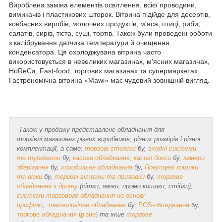
Вироблена заміна елементів освітлення, всієї проводини,
вимикачів і пластикових шторок. Вітрина підійде для десертів,
ковбасних виробів, молочних продуктів, м'яса, птиці, риби,
салатів, сирів, тіста, суші, тортів. Також були проведені роботи
з калібрування датчика температури й очищення
конденсатора. Ця охолоджувана вітрина часто
використовується в невеликих магазинах, м'ясних магазинах,
HoReCa, Fast-food, торгових магазинах та супермаркетах.
Гастрономічна вітрина «Mawi» має чудовий зовнішній вигляд.
Також у продажу представлене обладнання для
торгівлі магазинах
різних виробників, різних розмірів і різної
комплектації, а саме:
торгові стелажі
бу,
в
ходні системи
та турнікети
бу,
касове обладнання, касові бокси
бу,
камери
зберігання
бу,
холодильне обладнання
бу,
Покупцеві кошики
та візки
бу,
торгові вітрини та прилавки
бу,
торгове
обладнання з дроту
(сітки, гачки, промо кошики, стійки),
системи торгового обладнання на основі
профілю
,
технологічне обладнання
бу,
POS-обладнання
бу,
торгове обладнання (різне)
та інше
торгове