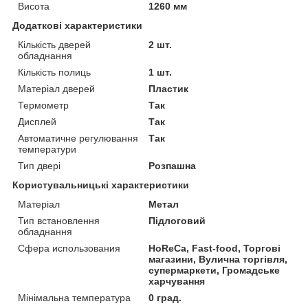
Висота
1260 мм
Додаткові характеристики
Кількість дверей
2 шт.
обладнання
Кількість полиць
1 шт.
Матеріал дверей
Пластик
Термометр
Так
Дисплей
Так
Автоматичне регулювання
Так
температури
Тип двері
Розпашна
Користувальницькі характеристики
Матеріал
Метал
Тип встановлення
Підлоговий
обладнання
Сфера использования
HoReCa, Fast-food, Торгові
магазини, Вулична торгівля,
супермаркети, Громадське
харчування
Мінімальна температура
0 град.