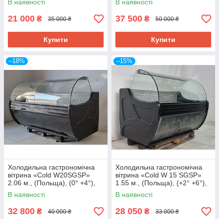
В наявності
В наявності
21 000
37 500
₴
₴
35 000 ₴
50 000 ₴
Купити
Купити
–18%
–15%
Холодильна гастрономічна
Холодильна гастрономічна
вітрина «Cold W20SGSP»
вітрина «Cold W 15 SGSP»
2.06 м., (Польща), (0° +4°),
1.55 м., (Польща), (+2° +6°),
викладка 73 см., Б/у
викладка 73 см., Б/у
В наявності
В наявності
32 800
28 050
₴
₴
40 000 ₴
33 000 ₴