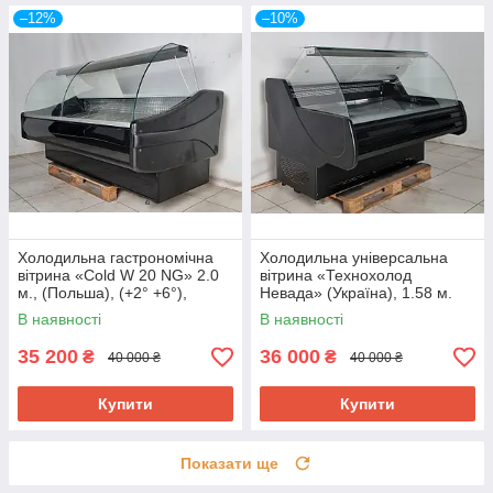
–12%
–10%
Холодильна гастрономічна
Холодильна універсальна
вітрина «Cold W 20 NG» 2.0
вітрина «Технохолод
м., (Польша), (+2° +6°),
Невада» (Україна), 1.58 м.
новий компрессор, Б/у
(-5° +5°), викладка 90 см., Б/у
В наявності
В наявності
35 200
36 000
₴
₴
40 000 ₴
40 000 ₴
Купити
Купити
Показати ще