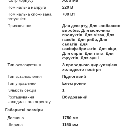
Колір корпусу
Жовтий
Номінальна напруга
220 В
Номінальна споживана
700 Вт
потужність
Призначення
Для десерту, Для ковбасних
виробів, Для молочних
продуктів, Для м'яса, Для
напоїв, Для риби, Для
салатів, Для
напівфабрикатів, Для піци,
Для сирів, Для тіста, Для
фруктів, Для суші
Тип охолодження
З природною циркуляцією
холодного повітря
Тип встановлення
Підлоговий
Тип управління
Електронне
Кількість секцій
1
Розташування
Вбудований
холодильного агрегату
Габаритні розміри
Довжина
1750 мм
Ширина
1150 мм