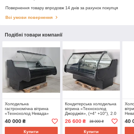
Повернення товару впродовж 14 днів за рахунок покупця
Всі умови повернення
Подібні товари компанії
Холодильна
Кондитерська холодильна
Холо
гастрономічна вітрина
вітрина «Технохолод
вітр
«Технохолод Невада»
Джорджія», (+4° +10°), 2.0
Нева
(Україна), 1.58 м. (-2°
м., (Україна), викладка 90
(-5°
40 000
26 600
40 
₴
₴
38 000 ₴
+8°), викладка 90 см., Б/у
см., Б/у
Б/у
Купити
Купити