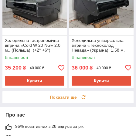
Холодильна гастрономічна
Холодильна універсальна
вітрина «Cold W 20 NG» 2.0
вітрина «Технохолод
м., (Польша), (+2° +6°),
Невада» (Україна), 1.58 м.
новий компрессор, Б/у
(-5° +5°), викладка 90 см., Б/у
В наявності
В наявності
35 200
36 000
₴
₴
40 000 ₴
40 000 ₴
Купити
Купити
Показати ще
Про нас
96% позитивних з 28 відгуків за рік