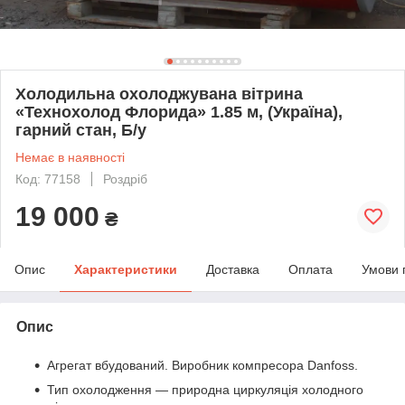
Холодильна охолоджувана вітрина
«Технохолод Флорида» 1.85 м, (Україна),
гарний стан, Б/у
Немає в наявності
Код: 77158
Роздріб
19 000
₴
Опис
Характеристики
Доставка
Оплата
Умови 
Опис
Агрегат вбудований. Виробник компресора Danfoss.
Тип охолодження — природна циркуляція холодного