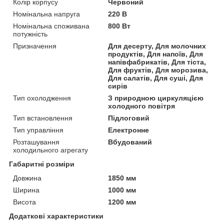
Колір корпусу
Червоний
Номінальна напруга
220 В
Номінальна споживана
800 Вт
потужність
Призначення
Для десерту, Для молочних
продуктів, Для напоїв, Для
напівфабрикатів, Для тіста,
Для фруктів, Для морозива,
Для салатів, Для суші, Для
сирів
Тип охолодження
З природною циркуляцією
холодного повітря
Тип встановлення
Підлоговий
Тип управління
Електронне
Розташування
Вбудований
холодильного агрегату
Габаритні розміри
Довжина
1850 мм
Ширина
1000 мм
Висота
1200 мм
Додаткові характеристики