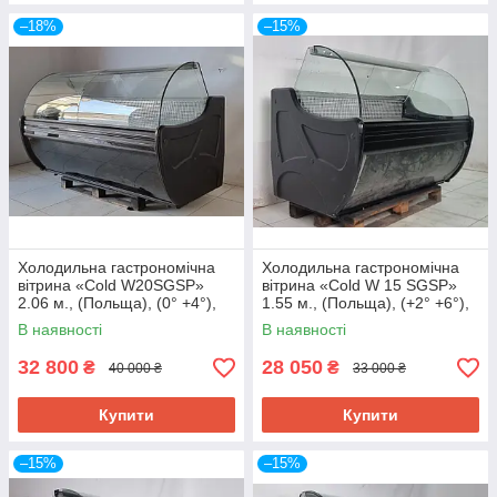
–18%
–15%
Холодильна гастрономічна
Холодильна гастрономічна
вітрина «Cold W20SGSP»
вітрина «Cold W 15 SGSP»
2.06 м., (Польща), (0° +4°),
1.55 м., (Польща), (+2° +6°),
викладка 73 см., Б/у
викладка 73 см., Б/у
В наявності
В наявності
32 800
28 050
₴
₴
40 000 ₴
33 000 ₴
Купити
Купити
–15%
–15%