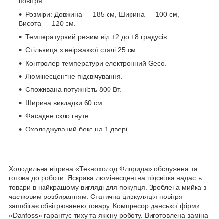
повітря.
Розміри: Довжина — 185 см, Ширина — 100 см,
Висота — 120 см.
Температурний режим від +2 до +8 градусів.
Стільниця з неіржавкої сталі 25 см.
Контролер температури електронний Geco.
Люмінесцентне підсвічування.
Споживана потужність 800 Вт.
Ширина викладки 60 см.
Фасадне скло гнуте.
Охолоджуваний бокс на 1 двері.
Холодильна вітрина «Технохолод Флорида» обслужена та
готова до роботи. Яскрава люмінесцентна підсвітка надасть
товари в найкращому вигляді для покупця. Зроблена мийка з
частковим розбиранням. Статична циркуляція повітря
запобігає обвітрюванню товару. Компресор данської фірми
«Danfoss» гарантує тиху та якісну роботу. Виготовлена заміна