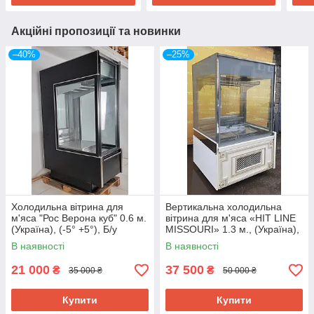
Акційні пропозиції та новинки
–40%
–25%
Холодильна вітрина для
Вертикальна холодильна
м'яса "Рос Верона куб" 0.6 м.
вітрина для м'яса «HIT LINE
(Україна), (-5° +5°), Б/у
MISSOURI» 1.3 м., (Україна),
Б/у
В наявності
В наявності
21 000
37 500
₴
₴
35 000 ₴
50 000 ₴
Купити
Купити