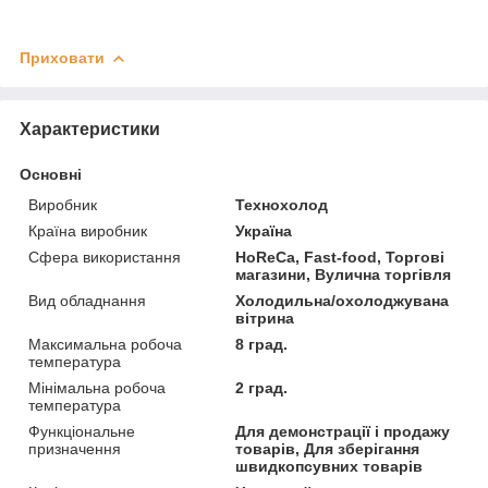
Приховати
Характеристики
Основні
Виробник
Технохолод
Країна виробник
Україна
Сфера використання
HoReCa, Fast-food, Торгові
магазини, Вулична торгівля
Вид обладнання
Холодильна/охолоджувана
вітрина
Максимальна робоча
8 град.
температура
Мінімальна робоча
2 град.
температура
Функціональне
Для демонстрації і продажу
призначення
товарів, Для зберігання
швидкопсувних товарів