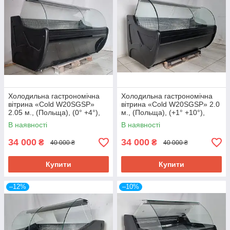
Холодильна гастрономічна
Холодильна гастрономічна
вітрина «Cold W20SGSP»
вітрина «Cold W20SGSP» 2.0
2.05 м., (Польща), (0° +4°),
м., (Польща), (+1° +10°),
викладка 72 см., Б/у
викладка 75 см., Б/у
В наявності
В наявності
34 000
34 000
₴
₴
40 000 ₴
40 000 ₴
Купити
Купити
–12%
–10%