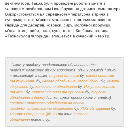
вентилятора. Також були проведені роботи з миття з
частковим розбиранням і калібрування датчика температури.
Використовується ця середньотемпературна вітрина в
супермаркетах, м'ясних магазинах, торгових магазинах.
Підійде для десертів, ковбаси, сиру, молочної продукції,
м'яса, птиці, риби, тіста, суші, тортів. Ковбасна вітрина
«Технохолод Флорида» впишеться в сучасний інтер'єр.
Також у продажу представлене обладнання для
торгівлі магазинах
різних виробників, різних розмірів і різної
комплектації, а саме:
торгові стелажі
бу,
в
ходні системи
та турнікети
бу,
касове обладнання, касові бокси
бу,
камери
зберігання
бу,
холодильне обладнання
бу,
Покупцеві кошики
та візки
бу,
торгові вітрини та прилавки
бу,
торгове
обладнання з дроту
(сітки, гачки, промо кошики, стійки),
системи торгового обладнання на основі
профілю
,
технологічне обладнання
бу,
POS-обладнання
бу,
торгове обладнання (різне)
та інше
торгове
обладнання
новое и бу.