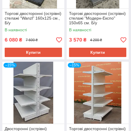
Торгові двосторонні (острівні)
Торгові двосторонні (острівні)
стелажі "Wanzl" 160х125 см.,
стелажі "Модерн-Експо"
Б/у
150х65 см. Б/у
В наявності
В наявності
6 080
3 570
₴
₴
7 600 ₴
4 200 ₴
Купити
Купити
–15%
–15%
Двосторонні (острівні)
Торгові двосторонні (острівні)