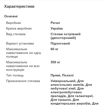
Характеристики
Основні
Виробник
Регал
Країна виробник
Україна
Вид стелажа
Стелаж острівний
(двосторонній)
Варіант установки
Підлоговий
Максимальне
60 кг
навантаження на одну
полицю
Максимальне
350 кг
навантаження на всю
конструкцію
Тип полиць
Прямі, Похилі
Призначення стелажа
Універсальний, Для
алкогольних напоїв, Для
побутової хімії, Для
електропобутових
приладів, Для галантереї,
Для іграшок, Для
кондитерських виробів, Для