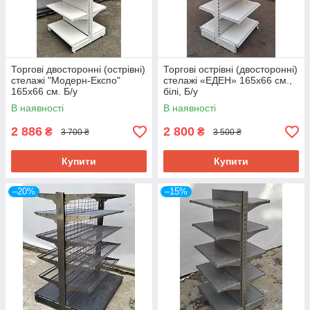
Торгові двосторонні (острівні)
Торгові острівні (двосторонні)
стелажі "Модерн-Експо"
стелажі «ЕДЕН» 165х66 см.,
165х66 см. Б/у
білі, Б/у
В наявності
В наявності
2 886
2 800
₴
₴
3 700 ₴
3 500 ₴
Купити
Купити
–20%
–15%