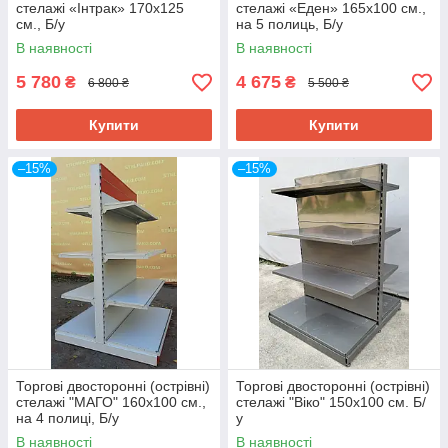
стелажі «Інтрак» 170х125
стелажі «Еден» 165х100 cм.,
см., Б/у
на 5 полиць, Б/у
В наявності
В наявності
5 780
4 675
₴
₴
6 800 ₴
5 500 ₴
Купити
Купити
–15%
–15%
Торгові двосторонні (острівні)
Торгові двосторонні (острівні)
стелажі "МАГО" 160х100 см.,
стелажі "Віко" 150х100 см. Б/
на 4 полиці, Б/у
у
В наявності
В наявності