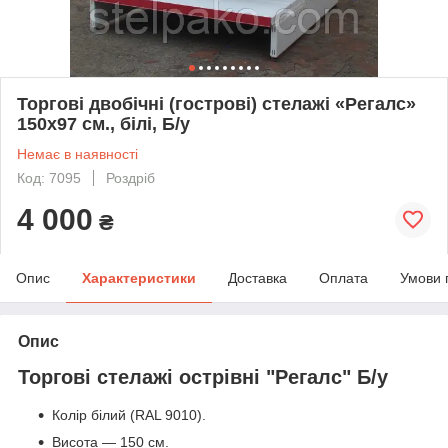
Торгові двобічні (гострові) стелажі «Регалс»
150х97 см., білі, Б/у
Немає в наявності
Код: 7095
Роздріб
4 000
₴
Опис
Характеристики
Доставка
Оплата
Умови 
Опис
Торгові стелажі острівні "Регалс" Б/у
Колір білий (RAL 9010).
Висота — 150 см.