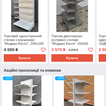
Торговий односторонній
Торгові двосторонні
Торг
стелаж з корзинами
(острівні) стелажі
(дво
"Модерн-Експо", 200х100
"Модерн-Експо" 150х65
«ЕДЕ
см., подіум + 5 корзин, Б/у
см. Б/у
Б/у
4 000
3 570
2 8
₴
₴
4 200 ₴
Купити
Купити
Акційні пропозиції та новинки
–22%
–20%