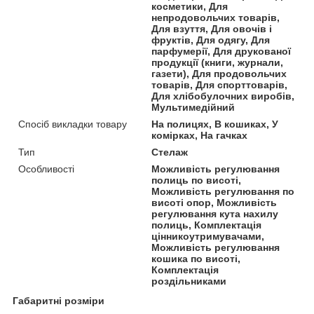
косметики, Для
непродовольчих товарів,
Для взуття, Для овочів і
фруктів, Для одягу, Для
парфумерії, Для друкованої
продукції (книги, журнали,
газети), Для продовольчих
товарів, Для спорттоварів,
Для хлібобулочних виробів,
Мультимедійний
Спосіб викладки товару
На полицях, В кошиках, У
комірках, На гачках
Тип
Стелаж
Особливості
Можливість регулювання
полиць по висоті,
Можливість регулювання по
висоті опор, Можливість
регулювання кута нахилу
полиць, Комплектація
цінникоутримувачами,
Можливість регулювання
кошика по висоті,
Комплектація
роздільниками
Габаритні розміри