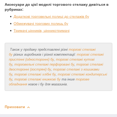
Аксесуари до цієї моделі торгового стелажу дивіться в
рубриках:
Додаткові торговельні полиці до стелажів бу
Обмежувачі торгових полиць бу
Тримачі цінників, цінникотримачі
Також у продажу представлені різні
торгові стелажі
бу
різних виробників і різної комплектації:
торгові стелажі
пристінні (односторонні) бу
,
торгові стелажі кутові
бу
,
торговельні стелажі перфоровані бу
,
торгові стелажі
двосторонні (гостряні) бу
,
торгові стелажі з кошиками
бу
,
торгові стелажі хлібні бу
,
торгові стелажі кондитерські
бу
,
торгові стелажі книжкові бу
та інше
торгове
обладнання
новое і бу для магазинів.
Приховати