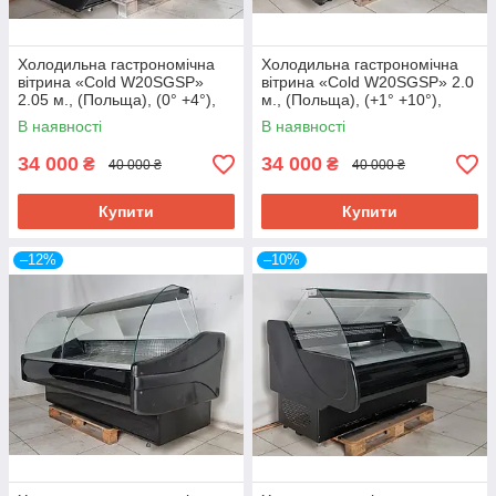
Холодильна гастрономічна
Холодильна гастрономічна
вітрина «Cold W20SGSP»
вітрина «Cold W20SGSP» 2.0
2.05 м., (Польща), (0° +4°),
м., (Польща), (+1° +10°),
викладка 72 см., Б/у
викладка 75 см., Б/у
В наявності
В наявності
34 000
34 000
₴
₴
40 000 ₴
40 000 ₴
Купити
Купити
–12%
–10%