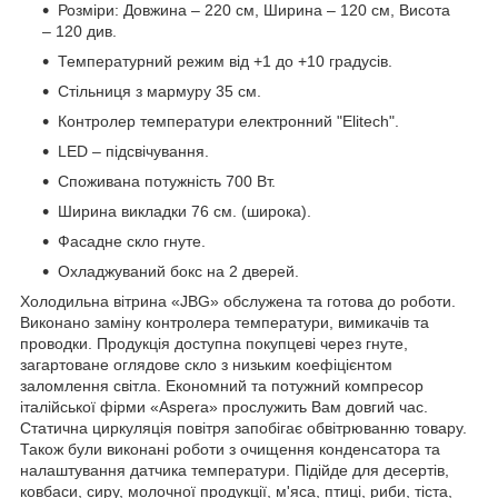
Розміри: Довжина – 220 см, Ширина – 120 см, Висота
– 120 див.
Температурний режим від +1 до +10 градусів.
Стільниця з мармуру 35 см.
Контролер температури електронний "Elitech".
LED – підсвічування.
Споживана потужність 700 Вт.
Ширина викладки 76 см. (широка).
Фасадне скло гнуте.
Охладжуваний бокс на 2 дверей.
Холодильна вітрина «JBG» обслужена та готова до роботи.
Виконано заміну контролера температури, вимикачів та
проводки. Продукція доступна покупцеві через гнуте,
загартоване оглядове скло з низьким коефіцієнтом
заломлення світла. Економний та потужний компресор
італійської фірми «Aspera» прослужить Вам довгий час.
Статична циркуляція повітря запобігає обвітрюванню товару.
Також були виконані роботи з очищення конденсатора та
налаштування датчика температури. Підійде для десертів,
ковбаси, сиру, молочної продукції, м'яса, птиці, риби, тіста,