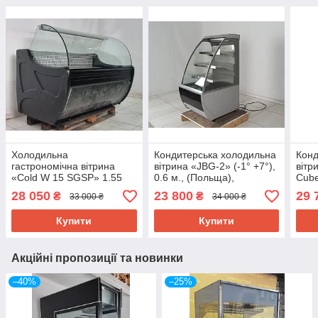
Холодильна
Кондитерська холодильна
Конд
гастрономічна вітрина
вітрина «JBG-2» (-1° +7°),
вітр
«Cold W 15 SGSP» 1.55
0.6 м., (Польща),
Cube
м., (Польща), (+2° +6°),
відкритого типу, Б/у
(Пол
28 050
23 800
29 
₴
₴
33 000 ₴
34 000 ₴
викладка 73 см., Б/у
см., 
Купити
Купити
Акційні пропозиції та новинки
–40%
–25%