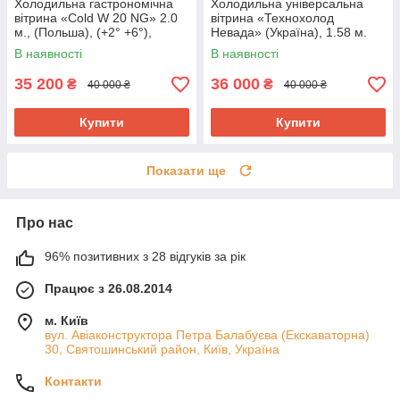
Холодильна гастрономічна
Холодильна універсальна
вітрина «Cold W 20 NG» 2.0
вітрина «Технохолод
м., (Польша), (+2° +6°),
Невада» (Україна), 1.58 м.
новий компрессор, Б/у
(-5° +5°), викладка 90 см., Б/у
В наявності
В наявності
35 200
36 000
₴
₴
40 000 ₴
40 000 ₴
Купити
Купити
Показати ще
Про нас
96% позитивних з 28 відгуків за рік
Працює з 26.08.2014
м. Київ
вул. Авіаконструктора Петра Балабуєва (Екскаваторна)
30, Святошинський район, Київ, Україна
Контакти