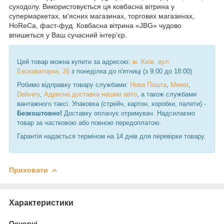
суходолу. Використовується ця ковбасна вітрина у
супермаркетах, м'ясних магазинах, торгових магазинах,
HoReCa, фаст-фуд. Ковбасна вітрина «JBG» чудово
впишеться у Ваш сучасний інтер'єр.
Цей товар можна купити за адресою:
м. Київ, вул.
Екскаваторна, 26
з понеділка до п'ятниці (з 9:00 до 18:00)
Робимо відправку товару службами:
Нова Пошта
,
Meest
,
Delivery
,
Адресна доставка нашим авто
, а також службами
вантажного таксі. Упаковка (стрейч, картон, коробки, палети) -
Безкоштовно!
Доставку оплачує отримувач. Надсилаємо
товар за частковою або повною передоплатою.
Гарантія надається терміном на 14 днів для перевірки товару.
Приховати
Характеристики
Основні