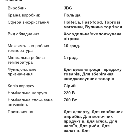
Виробник
JBG
Країна виробник
Польща
Сфера використання
HoReCa, Fast-food, Торгові
магазини, Вулична торгівля
Вид обладнання
Холодильна/охолоджувана
вітрина
Максимальна робоча
10 град.
температура
Мінімальна робоча
1 град.
температура
Функціональне
Для демонстрації і продажу
призначення
товарів, Для зберігання
швидкопсувних товарів
Колір корпусу
Сірий
Номінальна напруга
220 В
Номінальна споживана
700 Вт
потужність
Призначення
Для десерту, Для ковбасних
виробів, Для молочних
продуктів, Для м'яса, Для
напоїв, Для риби, Для
салатів, Для