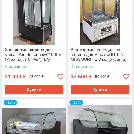
Холодильна вітрина для
Вертикальна холодильна
м'яса "Рос Верона куб" 0.6 м.
вітрина для м'яса «HIT LINE
(Україна), (-5° +5°), Б/у
MISSOURI» 1.3 м., (Україна),
Б/у
В наявності
В наявності
21 000
37 500
₴
₴
35 000 ₴
50 000 ₴
Купити
Купити
–18%
–15%