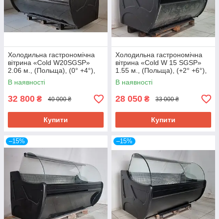
Холодильна гастрономічна
Холодильна гастрономічна
вітрина «Cold W20SGSP»
вітрина «Cold W 15 SGSP»
2.06 м., (Польща), (0° +4°),
1.55 м., (Польща), (+2° +6°),
викладка 73 см., Б/у
викладка 73 см., Б/у
В наявності
В наявності
32 800
28 050
₴
₴
40 000 ₴
33 000 ₴
Купити
Купити
–15%
–15%