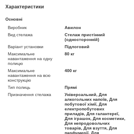
Характеристики
Основні
Виробник
Авилон
Вид стелажа
Стелаж пристінний
(односторонній)
Варіант установки
Підлоговий
Максимальне
80 кг
навантаження на одну
полицю
Максимальне
400 кг
навантаження на всю
конструкцію
Тип полиць
Прямі
Призначення стелажа
Універсальний, Для
алкогольних напоїв, Для
побутової хімії, Для
електропобутових
приладів, Для галантереї,
Для іграшок, Для косметики,
Для непродовольчих
товарів, Для взуття, Для
парфумерії, Для