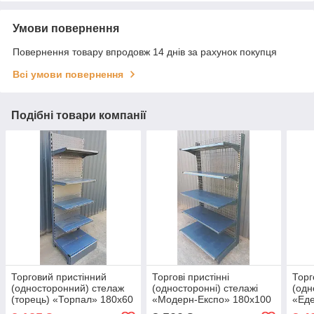
Умови повернення
Повернення товару впродовж 14 днів за рахунок покупця
Всі умови повернення
Подібні товари компанії
Торговий пристінний
Торгові пристінні
Торг
(односторонний) стелаж
(односторонні) стелажі
(одн
(торець) «Торпал» 180х60
«Модерн-Експо» 180х100
«Еде
см., RAL-7024, Б/у
см., чорний, Б/у