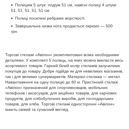
Полицям 5 штук: подіум 51 см, навісні полиці 4 штуки
51, 51, 51, 51, 51 см.
Полиці посилені ребрами жорсткості.
Завершальна низка нога продається окремо — 500
грн.
Торгові стелажі «Авілон» укомплектовані всіма необхідними
деталями. У комплекті 5 полиць, на яких можна викласти весь
асортимент товарів. Гарний білий колір стелажів залучатиме
покупців до товару. Добре підійде як для невеликих магазинів,
так і для великих супермаркетів. Матеріал стелажа — метал.
Навантаження на одну полицю до 80 кг. Пристінний стелаж
«Авілон» призначений для спортивноварів, мобільних
телефонів і аксесуарів, для акційних товарів, для харчових
продуктів, для хлібобулочних виробів, для господарських
товарів, для хліба. Торгові стелажі односторонні «Авілон»
мають свіжий та сучасний вигляд.