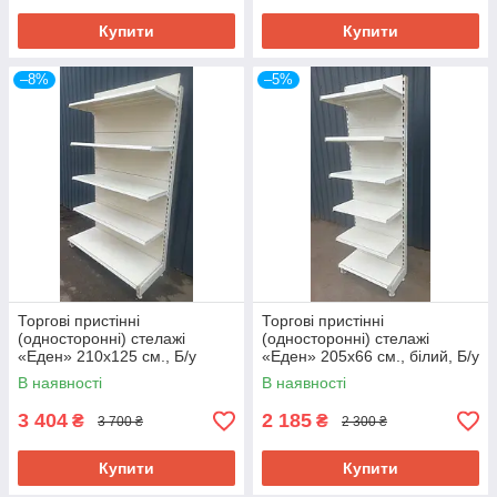
Купити
Купити
–8%
–5%
Торгові пристінні
Торгові пристінні
(односторонні) стелажі
(односторонні) стелажі
«Еден» 210х125 см., Б/у
«Еден» 205х66 см., білий, Б/у
В наявності
В наявності
3 404
2 185
₴
₴
3 700 ₴
2 300 ₴
Купити
Купити