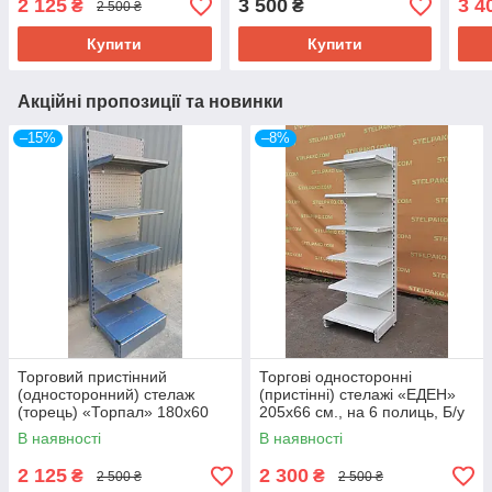
2 125
3 500
3 4
₴
₴
2 500 ₴
Купити
Купити
Акційні пропозиції та новинки
–15%
–8%
Торговий пристінний
Торгові односторонні
(односторонний) стелаж
(пристінні) стелажі «ЕДЕН»
(торець) «Торпал» 180х60
205х66 см., на 6 полиць, Б/у
см., RAL-7024, Б/у
В наявності
В наявності
2 125
2 300
₴
₴
2 500 ₴
2 500 ₴