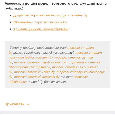
Аксесуари до цієї моделі торгового стелажу дивіться в
рубриках:
Додаткові торговельні полиці до стелажів бу
Обмежувачі торгових полиць бу
Тримачі цінників, цінникотримачі
Також у продажу представлені різні
торгові стелажі
бу
різних виробників і різної комплектації:
торгові стелажі
пристінні (односторонні) бу
,
торгові стелажі кутові
бу
,
торгові стелажі перфоровані бу
,
торговельні стелажі
двосторонні (гостряні) бу
,
торгові стелажі з кошиками
бу
,
торгові стелажі хлібні бу
,
торгові стелажі кондитерські
бу
,
торгові стелажі книжкові бу
та інше
торгове
обладнання
новое і бу для магазинів.
Приховати