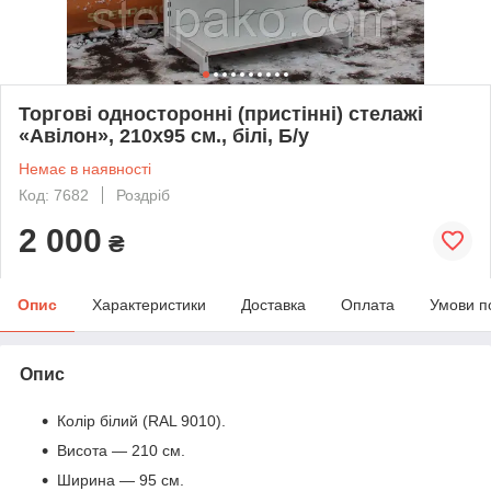
Торгові односторонні (пристінні) стелажі
«Авілон», 210х95 см., білі, Б/у
Немає в наявності
Код: 7682
Роздріб
2 000
₴
Опис
Характеристики
Доставка
Оплата
Умови п
Опис
Колір білий (RAL 9010).
Висота — 210 см.
Ширина — 95 см.