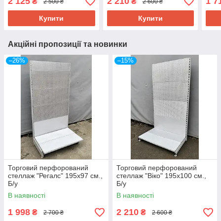
2 125
2 210
1 7
₴
₴
2 500 ₴
2 600 ₴
Купити
Купити
Акційні пропозиції та новинки
–26%
–15%
Торговий перфорований
Торговий перфорований
стеллаж "Регалс" 195х97 см.,
стеллаж "Віко" 195х100 см.,
Б/у
Б/у
В наявності
В наявності
1 998
2 210
₴
₴
2 700 ₴
2 600 ₴