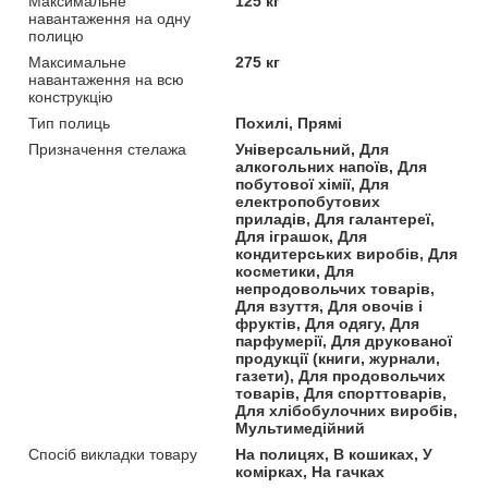
Максимальне
125 кг
навантаження на одну
полицю
Максимальне
275 кг
навантаження на всю
конструкцію
Тип полиць
Похилі, Прямі
Призначення стелажа
Універсальний, Для
алкогольних напоїв, Для
побутової хімії, Для
електропобутових
приладів, Для галантереї,
Для іграшок, Для
кондитерських виробів, Для
косметики, Для
непродовольчих товарів,
Для взуття, Для овочів і
фруктів, Для одягу, Для
парфумерії, Для друкованої
продукції (книги, журнали,
газети), Для продовольчих
товарів, Для спорттоварів,
Для хлібобулочних виробів,
Мультимедійний
Спосіб викладки товару
На полицях, В кошиках, У
комірках, На гачках