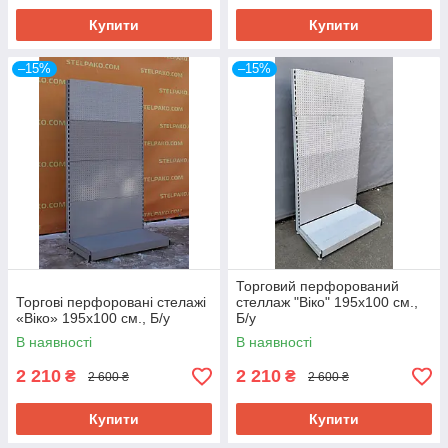
Купити
Купити
–15%
–15%
Торговий перфорований
Торгові перфоровані стелажі
стеллаж "Віко" 195х100 см.,
«Віко» 195х100 см., Б/у
Б/у
В наявності
В наявності
2 210
2 210
₴
₴
2 600 ₴
2 600 ₴
Купити
Купити