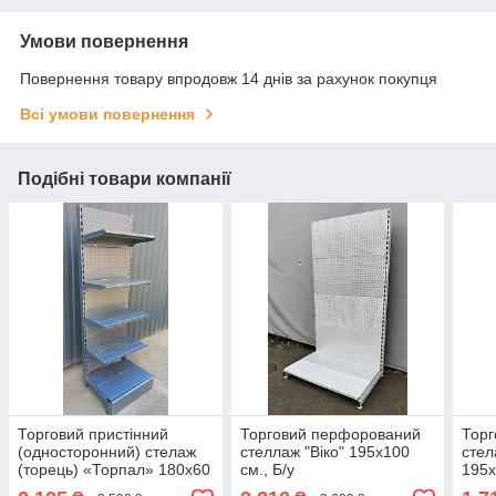
Умови повернення
Повернення товару впродовж 14 днів за рахунок покупця
Всі умови повернення
Подібні товари компанії
Торговий пристінний
Торговий перфорований
Тор
(односторонний) стелаж
стеллаж "Віко" 195х100
стел
(торець) «Торпал» 180х60
см., Б/у
195х
см., RAL-7024, Б/у