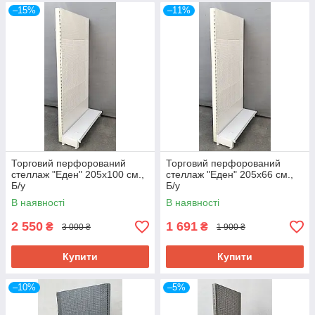
–15%
–11%
Торговий перфорований
Торговий перфорований
стеллаж "Еден" 205х100 см.,
стеллаж "Еден" 205х66 см.,
Б/у
Б/у
В наявності
В наявності
2 550
1 691
₴
₴
3 000 ₴
1 900 ₴
Купити
Купити
–10%
–5%