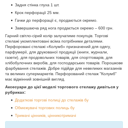
Задня стінка глуха 1 шт.
Крок перфорації 25 мм.
Гачки до перфорації є, продаються окремо.
Завершаюча ряд нога продається окремо – 600 грн.
Гарний світло-сірий колір залучатиме покупців. Торгові
стелажі укомплектовані всіма потрібними деталями.
Перфоровані стелажі «Колумб» призначений для одягу,
парфумерії, для друкованої продукції (книги, журнали,
газети), для продовольчих товарів, для спорттоварів, для
хлібобулочних виробів, для господарських товарів. Порошкове
фарбування стелажів. Добре підійде для невеликих магазинів
та великих супермаркетів. Перфорований стелаж "Колумб"
має відмінний зовнішній вигляд.
Аксесуари до цієї моделі торгового стелажу дивіться у
рубриках:
Додаткові торгові полиці до стелажів бу
Обмежувачі торгових полиць бу
Тримачі цінників, цінникотримачі