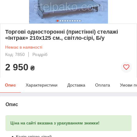
Торгові односторонні (пристінні) стелажі
«Інтрак» 210х125 см., світло-сірі, Б/у
Немає в наявності
Код: 7850
Роздріб
2 950
₴
Опис
Характеристики
Доставка
Оплата
Умови п
Опис
Ціна на сайті вказана з урахуванням знижки!
Колір світло-сірий.