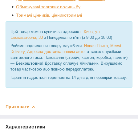
Обмежувачі торгових полиць бу
Тримачі цінників, цінникотримачі
Цей товар можна купити за адресою
г. Киев, ул.
Екскаваторна, 30
з Понеділка по п'яті (з 9:00 до 18:00)
Робимо надсилання товару службами:
Новая Почта
,
Meest
,
Delivery
,
Адресна доставка нашим авто
, а також службами
вантажного таксі. Паковання (стрейч, картон, коробки, палети)
—
Безкоштовно!
Доставку оплачує лічильник. Вирушаємо
товар частковою або повною передоплатою.
Гарантія надається терміном на 14 днів для перевірки товару.
Приховати
Характеристики