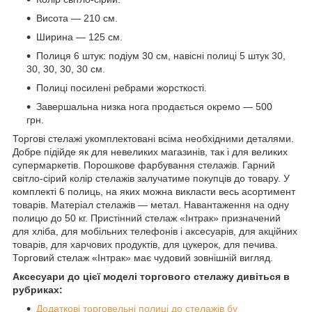
Висота — 210 см.
Ширина — 125 см.
Полиця 6 штук: подіум 30 см, навісні полиці 5 штук 30,
30, 30, 30, 30 см.
Полиці посилені ребрами жорсткості.
Завершальна низка нога продається окремо — 500
грн.
Торгові стелажі укомплектовані всіма необхідними деталями.
Добре підійде як для невеликих магазинів, так і для великих
супермаркетів. Порошкове фарбування стелажів. Гарний
світло-сірий колір стелажів залучатиме покупців до товару. У
комплекті 6 полиць, на яких можна викласти весь асортимент
товарів. Матеріал стелажів — метал. Навантаження на одну
полицю до 50 кг. Пристінний стелаж «Інтрак» призначений
для хліба, для мобільних телефонів і аксесуарів, для акційних
товарів, для харчових продуктів, для цукерок, для печива.
Торговий стелаж «Інтрак» має чудовий зовнішній вигляд.
Аксесуари до цієї моделі торгового стелажу дивіться в
рубриках:
Додаткові торговельні полиці до стелажів бу