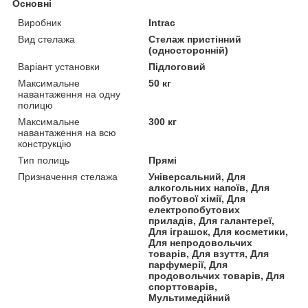
Основні
Виробник
Intrac
Вид стелажа
Стелаж пристінний
(односторонній)
Варіант установки
Підлоговий
Максимальне
50 кг
навантаження на одну
полицю
Максимальне
300 кг
навантаження на всю
конструкцію
Тип полиць
Прямі
Призначення стелажа
Універсальний, Для
алкогольних напоїв, Для
побутової хімії, Для
електропобутових
приладів, Для галантереї,
Для іграшок, Для косметики,
Для непродовольчих
товарів, Для взуття, Для
парфумерії, Для
продовольчих товарів, Для
спорттоварів,
Мультимедійний