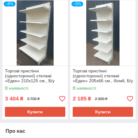
–8%
–5%
Торгові пристінні
Торгові пристінні
(односторонні) стелажі
(односторонні) стелажі
«Еден» 210х125 см., Б/у
«Еден» 205х66 см., білий, Б/у
В наявності
В наявності
3 404
2 185
₴
₴
3 700 ₴
2 300 ₴
Купити
Купити
Про нас