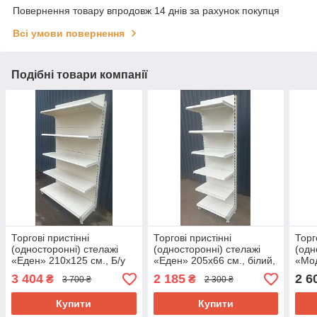
Повернення товару впродовж 14 днів за рахунок покупця
Всі умови повернення
Подібні товари компанії
Торгові пристінні
Торгові пристінні
Торг
(односторонні) стелажі
(односторонні) стелажі
(одн
«Еден» 210х125 см., Б/у
«Еден» 205х66 см., білий,
«Мо
Б/у
см., 
3 404
2 185
2 6
₴
₴
3 700 ₴
2 300 ₴
Купити
Купити