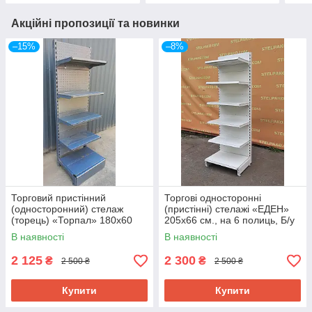
Акційні пропозиції та новинки
–15%
–8%
Торговий пристінний
Торгові односторонні
(односторонний) стелаж
(пристінні) стелажі «ЕДЕН»
(торець) «Торпал» 180х60
205х66 см., на 6 полиць, Б/у
см., RAL-7024, Б/у
В наявності
В наявності
2 125
2 300
₴
₴
2 500 ₴
2 500 ₴
Купити
Купити