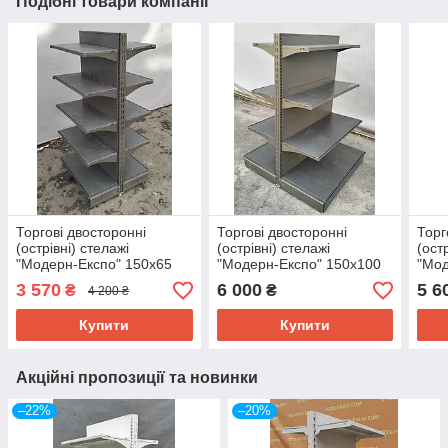
Подібні товари компанії
Торгові двосторонні
Торгові двосторонні
Торг
(острівні) стелажі
(острівні) стелажі
(ост
"Модерн-Експо" 150х65
"Модерн-Експо" 150х100
"Мод
см. Б/у
см. Б/у
см. 
3 570
6 000
5 6
₴
₴
4 200 ₴
Купити
Купити
Акційні пропозиції та новинки
–22%
–20%