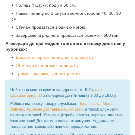
Полиць 4 штуки: подіум 50 см.
Навісні полиці по 3 штуки з кожної сторони 40, 30, 30
см.
Стелаж продається з однією ногою.
Завершаюча ряд нога продається окремо – 600 грн.
Аксесуари до цієї моделі торгового стелажу дивіться у
рубриках:
Додаткові торгові полиці до стелажів бу
Обмежувачі торгових полиць бу
Тримачі цінників, цінникотримачі
Цей товар можна купити за адресою: м. Київ,
вул.
Екскаваторна, 30
з понеділка до п'ятниці (з 9:00 до 18:00).
Робимо відправку товару службами:
Нова Пошта
,
Meest
,
Delivery
,
Адресна доставка нашим авто
, а також службами
вантажного таксі. Упаковка (стрейч, картон, коробки, палети) -
Безкоштовно! Доставку оплачує отримувач. Надсилаємо
товар за частковою або повною передоплатою.
Гарантія надається терміном на 14 днів для перевірки товару.