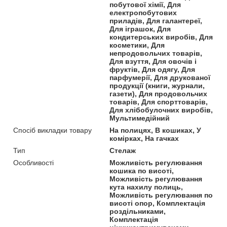
побутової хімії, Для
електропобутових
приладів, Для галантереї,
Для іграшок, Для
кондитерських виробів, Для
косметики, Для
непродовольчих товарів,
Для взуття, Для овочів і
фруктів, Для одягу, Для
парфумерії, Для друкованої
продукції (книги, журнали,
газети), Для продовольчих
товарів, Для спорттоварів,
Для хлібобулочних виробів,
Мультимедійний
Спосіб викладки товару
На полицях, В кошиках, У
комірках, На гачках
Тип
Стелаж
Особливості
Можливість регулювання
кошика по висоті,
Можливість регулювання
кута нахилу полиць,
Можливість регулювання по
висоті опор, Комплектація
роздільниками,
Комплектація