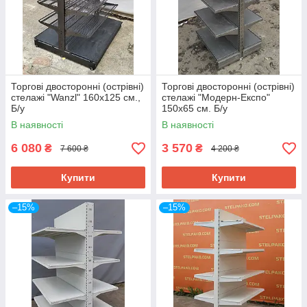
Торгові двосторонні (острівні)
Торгові двосторонні (острівні)
стелажі "Wanzl" 160х125 см.,
стелажі "Модерн-Експо"
Б/у
150х65 см. Б/у
В наявності
В наявності
6 080
3 570
₴
₴
7 600 ₴
4 200 ₴
Купити
Купити
–15%
–15%