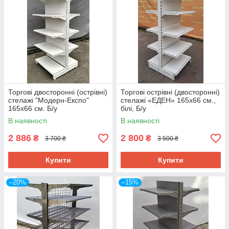
Торгові двосторонні (острівні)
Торгові острівні (двосторонні)
стелажі "Модерн-Експо"
стелажі «ЕДЕН» 165х66 см.,
165х66 см. Б/у
білі, Б/у
В наявності
В наявності
2 886
2 800
₴
₴
3 700 ₴
3 500 ₴
Купити
Купити
–20%
–15%