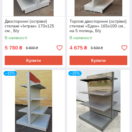
Двосторонні (острівні)
Торгові двосторонні (острівні)
стелажі «Інтрак» 170х125
стелажі «Еден» 165х100 cм.,
см., Б/у
на 5 полиць, Б/у
В наявності
В наявності
5 780
4 675
₴
₴
6 800 ₴
5 500 ₴
Купити
Купити
–15%
–15%