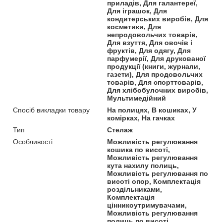
приладів, Для галантереї,
Для іграшок, Для
кондитерських виробів, Для
косметики, Для
непродовольчих товарів,
Для взуття, Для овочів і
фруктів, Для одягу, Для
парфумерії, Для друкованої
продукції (книги, журнали,
газети), Для продовольчих
товарів, Для спорттоварів,
Для хлібобулочних виробів,
Мультимедійний
Спосіб викладки товару
На полицях, В кошиках, У
комірках, На гачках
Тип
Стелаж
Особливості
Можливість регулювання
кошика по висоті,
Можливість регулювання
кута нахилу полиць,
Можливість регулювання по
висоті опор, Комплектація
роздільниками,
Комплектація
цінникоутримувачами,
Можливість регулювання
полиць по висоті