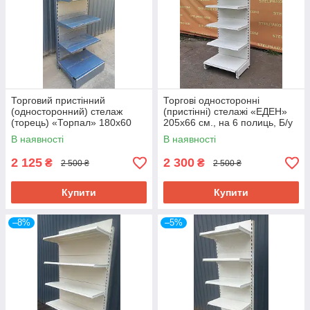
Торговий пристінний
Торгові односторонні
(односторонний) стелаж
(пристінні) стелажі «ЕДЕН»
(торець) «Торпал» 180х60
205х66 см., на 6 полиць, Б/у
см., RAL-7024, Б/у
В наявності
В наявності
2 125
2 300
₴
₴
2 500 ₴
2 500 ₴
Купити
Купити
–8%
–5%