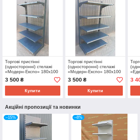
Торгові пристінні
Торгові пристінні
Торг
(односторонні) стелажі
(односторонні) стелажі
(одн
«Модерн-Експо» 180х100
«Модерн-Експо» 180х100
«Еде
см., чорний, Б/у
см., чорний, Б/у
3 500
3 500
3 4
₴
₴
Купити
Купити
Акційні пропозиції та новинки
–15%
–8%