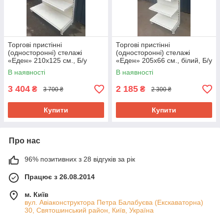
Торгові пристінні
Торгові пристінні
(односторонні) стелажі
(односторонні) стелажі
«Еден» 210х125 см., Б/у
«Еден» 205х66 см., білий, Б/у
В наявності
В наявності
3 404
2 185
₴
₴
3 700 ₴
2 300 ₴
Купити
Купити
Про нас
96% позитивних з 28 відгуків за рік
Працює з 26.08.2014
м. Київ
вул. Авіаконструктора Петра Балабуєва (Екскаваторна)
30, Святошинський район, Київ, Україна