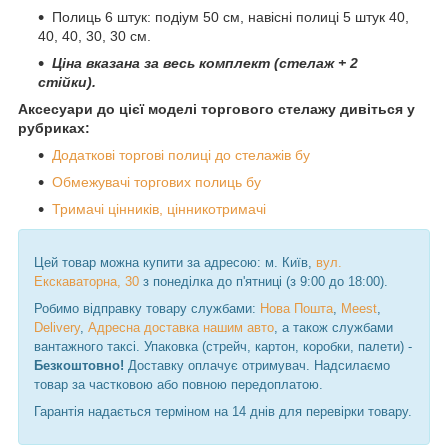
Полиць 6 штук: подіум 50 см, навісні полиці 5 штук 40,
40, 40, 30, 30 см.
Ціна вказана за весь комплект (стелаж + 2
стійки).
Аксесуари до цієї моделі торгового стелажу дивіться у
рубриках:
Додаткові торгові полиці до стелажів бу
Обмежувачі торгових полиць бу
Тримачі цінників, цінникотримачі
Цей товар можна купити за адресою: м. Київ,
вул.
Екскаваторна, 30
з понеділка до п'ятниці (з 9:00 до 18:00).
Робимо відправку товару службами:
Нова Пошта
,
Meest
,
Delivery
,
Адресна доставка нашим авто
, а також службами
вантажного таксі. Упаковка (стрейч, картон, коробки, палети) -
Безкоштовно!
Доставку оплачує отримувач. Надсилаємо
товар за частковою або повною передоплатою.
Гарантія надається терміном на 14 днів для перевірки товару.