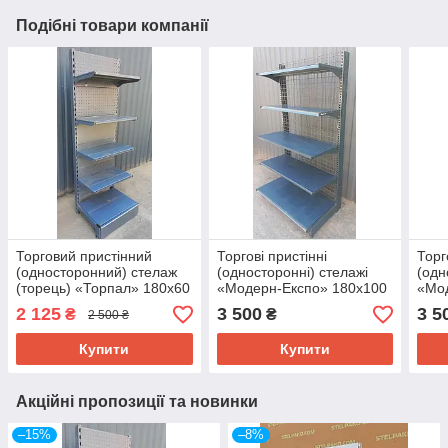
Подібні товари компанії
Торговий пристінний
Торгові пристінні
Торг
(односторонний) стелаж
(односторонні) стелажі
(одн
(торець) «Торпал» 180х60
«Модерн-Експо» 180х100
«Мо
см., RAL-7024, Б/у
см., чорний, Б/у
см.,
2 125
3 500
3 5
₴
₴
2 500 ₴
Купити
Купити
Акційні пропозиції та новинки
–15%
–8%