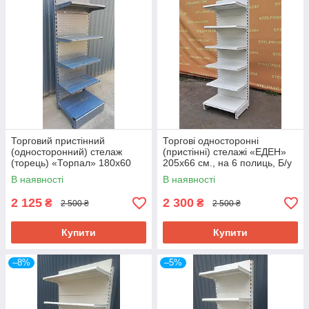
Торговий пристінний
Торгові односторонні
(односторонний) стелаж
(пристінні) стелажі «ЕДЕН»
(торець) «Торпал» 180х60
205х66 см., на 6 полиць, Б/у
см., RAL-7024, Б/у
В наявності
В наявності
2 125
2 300
₴
₴
2 500 ₴
2 500 ₴
Купити
Купити
–8%
–5%