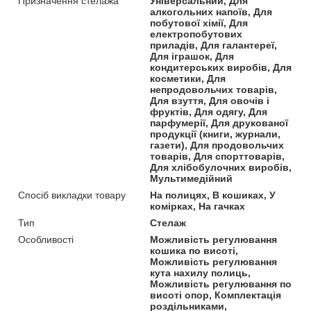
Призначення стелажа
Універсальний, Для
алкогольних напоїв, Для
побутової хімії, Для
електропобутових
приладів, Для галантереї,
Для іграшок, Для
кондитерських виробів, Для
косметики, Для
непродовольчих товарів,
Для взуття, Для овочів і
фруктів, Для одягу, Для
парфумерії, Для друкованої
продукції (книги, журнали,
газети), Для продовольчих
товарів, Для спорттоварів,
Для хлібобулочних виробів,
Мультимедійний
Спосіб викладки товару
На полицях, В кошиках, У
комірках, На гачках
Тип
Стелаж
Особливості
Можливість регулювання
кошика по висоті,
Можливість регулювання
кута нахилу полиць,
Можливість регулювання по
висоті опор, Комплектація
роздільниками,