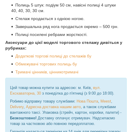
Полиць 5 штук: подіум 50 см, навісні полиці 4 штуки
40, 40, 30, 30 см.
Стелаж продається з однією ногою.
Завершальна ряд нога продається окремо – 500 грн.
Полиці посилені ребрами жорсткості.
Аксесуари до цієї моделі торгового стелажу дивіться у
рубриках:
Додаткові торгові полиці до стелажів бу
Обмежувачі торгових полиць бу
Тримачі цінників, цінникотримачі
Цей товар можна купити за адресою: м. Київ,
вул.
Екскаваторна, 30
з понеділка до п'ятниці (з 9:00 до 18:00).
Робимо відправку товару службами:
Нова Пошта
,
Meest
,
Delivery
,
Адресна доставка нашим авто
, а також службами
вантажного таксі. Упаковка (стрейч, картон, коробки, палети) -
Безкоштовно!
Доставку оплачує отримувач. Надсилаємо
товар за частковою або повною передоплатою.
Гарантія надається терміном на 14 днів для перевірки товару.