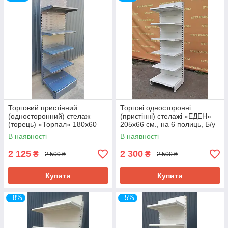
Торговий пристінний
Торгові односторонні
(односторонний) стелаж
(пристінні) стелажі «ЕДЕН»
(торець) «Торпал» 180х60
205х66 см., на 6 полиць, Б/у
см., RAL-7024, Б/у
В наявності
В наявності
2 125
2 300
₴
₴
2 500 ₴
2 500 ₴
Купити
Купити
–8%
–5%