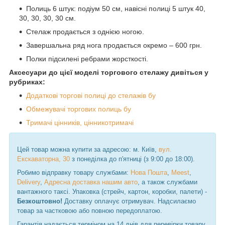
Полиць 6 штук: подіум 50 см, навісні полиці 5 штук 40,
30, 30, 30, 30 см.
Стелаж продається з однією ногою.
Завершальна ряд нога продається окремо – 600 грн.
Полки підсилені ребрами жорсткості.
Аксесуари до цієї моделі торгового стелажу дивіться у
рубриках:
Додаткові торгові полиці до стелажів бу
Обмежувачі торгових полиць бу
Тримачі цінників, цінникотримачі
Цей товар можна купити за адресою: м. Київ,
вул.
Екскаваторна, 30
з понеділка до п'ятниці (з 9:00 до 18:00).
Робимо відправку товару службами:
Нова Пошта
,
Meest
,
Delivery
,
Адресна доставка нашим авто
, а також службами
вантажного таксі. Упаковка (стрейч, картон, коробки, палети) -
Безкоштовно!
Доставку оплачує отримувач. Надсилаємо
товар за частковою або повною передоплатою.
Гарантія надається терміном на 14 днів для перевірки товару.