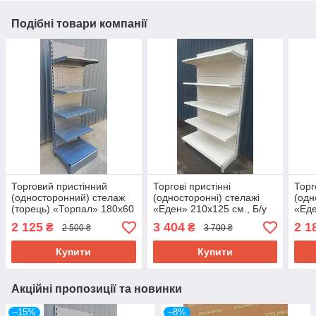
Подібні товари компанії
Торговий пристінний
Торгові пристінні
Торг
(односторонний) стелаж
(односторонні) стелажі
(одн
(торець) «Торпал» 180х60
«Еден» 210х125 см., Б/у
«Еде
см., RAL-7024, Б/у
Б/у
2 125
3 404
2 1
₴
₴
2 500 ₴
3 700 ₴
Купити
Купити
Акційні пропозиції та новинки
–15%
–8%