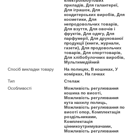
електропобутових
приладів, Для галантереї,
Для іграшок, Для
кондитерських виробів, Для
косметики, Для
непродовольчих товарів,
Для взуття, Для овочів і
фруктів, Для одягу, Для
парфумерії, Для друкованої
продукції (книги, журнали,
газети), Для продовольчих
товарів, Для спорттоварів,
Для хлібобулочних виробів,
Мультимедійний
Спосіб викладки товару
На полицях, В кошиках, У
комірках, На гачках
Тип
Стелаж
Особливості
Можливість регулювання
кошика по висоті,
Можливість регулювання
кута нахилу полиць,
Можливість регулювання по
висоті опор, Комплектація
роздільниками,
Комплектація
цінникоутримувачами,
Можливість регулювання