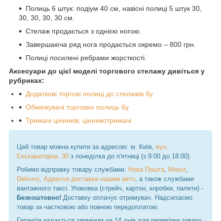
Полиць 6 штук: подіум 40 см, навісні полиці 5 штук 30,
30, 30, 30, 30 см.
Стелаж продається з однією ногою.
Завершаюча ряд нога продається окремо – 800 грн.
Полиці посилені ребрами жорсткості.
Аксесуари до цієї моделі торгового стелажу дивіться у
рубриках:
Додаткові торгові полиці до стелажів бу
Обмежувачі торгових полиць бу
Тримачі цінників, цінникотримачі
Цей товар можна купити за адресою: м. Київ,
вул.
Екскаваторна, 30
з понеділка до п'ятниці (з 9:00 до 18:00).
Робимо відправку товару службами:
Нова Пошта
,
Meest
,
Delivery
,
Адресна доставка нашим авто
, а також службами
вантажного таксі. Упаковка (стрейч, картон, коробки, палети) -
Безкоштовно!
Доставку оплачує отримувач. Надсилаємо
товар за частковою або повною передоплатою.
Гарантія надається терміном на 14 днів для перевірки товару.