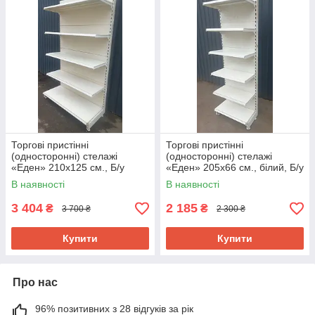
Торгові пристінні
Торгові пристінні
(односторонні) стелажі
(односторонні) стелажі
«Еден» 210х125 см., Б/у
«Еден» 205х66 см., білий, Б/у
В наявності
В наявності
3 404
2 185
₴
₴
3 700 ₴
2 300 ₴
Купити
Купити
Про нас
96% позитивних з 28 відгуків за рік