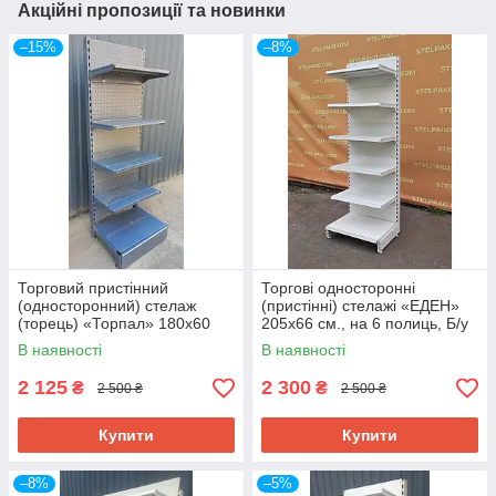
Акційні пропозиції та новинки
–15%
–8%
Торговий пристінний
Торгові односторонні
(односторонний) стелаж
(пристінні) стелажі «ЕДЕН»
(торець) «Торпал» 180х60
205х66 см., на 6 полиць, Б/у
см., RAL-7024, Б/у
В наявності
В наявності
2 125
2 300
₴
₴
2 500 ₴
2 500 ₴
Купити
Купити
–8%
–5%