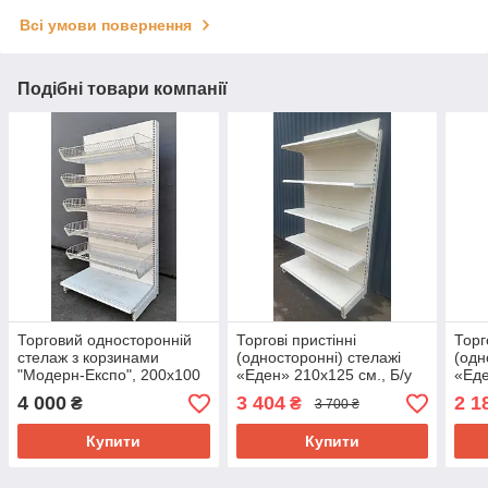
Всі умови повернення
Подібні товари компанії
Торговий односторонній
Торгові пристінні
Торг
стелаж з корзинами
(односторонні) стелажі
(одн
"Модерн-Експо", 200х100
«Еден» 210х125 см., Б/у
«Еде
см., подіум + 5 корзин, Б/у
Б/у
4 000
3 404
2 1
₴
₴
3 700 ₴
Купити
Купити