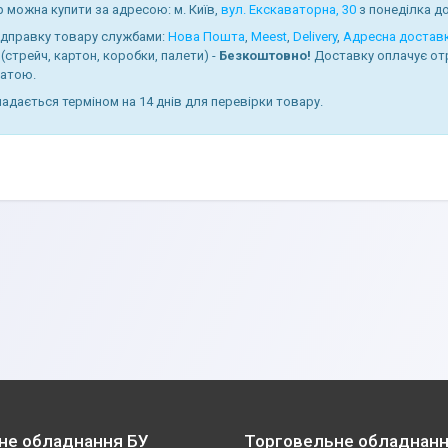
 можна купити за адресою: м. Київ,
вул. Екскаваторна, 30
з понеділка до 
ідправку товару службами:
Нова Пошта
,
Meest
,
Delivery
,
Адресна достав
(стрейч, картон, коробки, палети) -
Безкоштовно!
Доставку оплачує от
атою.
надається терміном на 14 днів для перевірки товару.
не обладнання БУ
Торговельне обладнанн