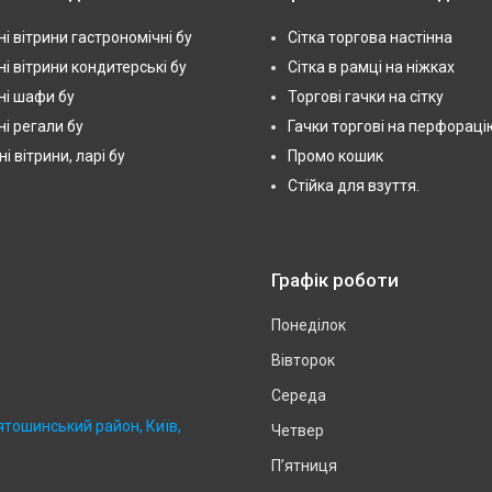
і вітрини гастрономічні бу
Сітка торгова настінна
і вітрини кондитерські бу
Сітка в рамці на ніжках
і шафи бу
Торгові гачки на сітку
і регали бу
Гачки торгові на перфораці
 вітрини, ларі бу
Промо кошик
Стійка для взуття.
Графік роботи
Понеділок
Вівторок
Середа
ятошинський район, Київ,
Четвер
Пʼятниця