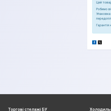
Цей товар
Робимо в
Упаковка 
передопл
Гарантія 
Торгові стелажі БУ
Холодиль