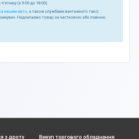
п'ятниці (з 9:00 до 18:00).
ка нашим авто
, а також службами вантажного таксі.
римувач. Надсилаємо товар за частковою або повною
я з дроту
Викуп торгового обладнання