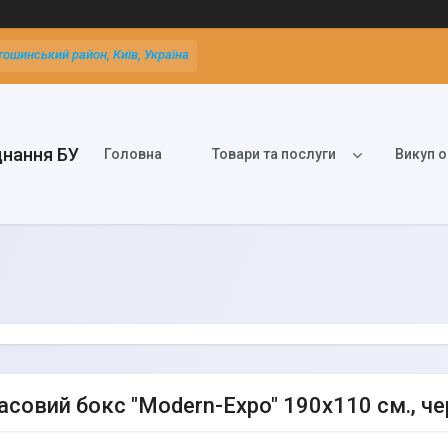
тошинський район, Київ, Україна
днання БУ
Головна
Товари та послуги
Викуп о
асовий бокс "Modern-Expo" 190х110 см., че