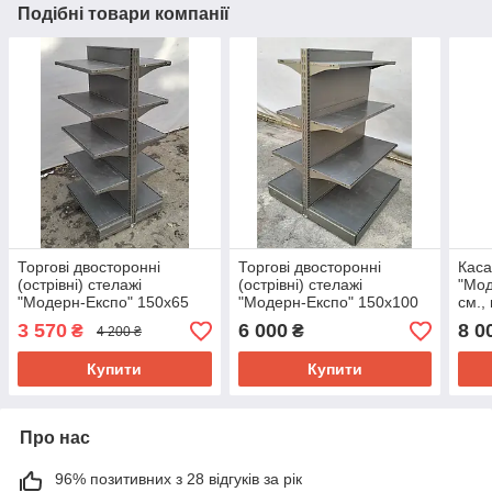
Подібні товари компанії
Торгові двосторонні
Торгові двосторонні
Каса
(острівні) стелажі
(острівні) стелажі
"Мод
"Модерн-Експо" 150х65
"Модерн-Експо" 150х100
см.,
см. Б/у
см. Б/у
3 570
6 000
8 0
₴
₴
4 200 ₴
Купити
Купити
Про нас
96% позитивних з 28 відгуків за рік