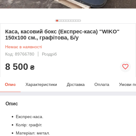
Каса, касовий бокс (Експрес-каса) "WIKO"
150х100 см., графітова, Б/у
Немає в наявності
Код: 89766780
Роздріб
8 500
₴
Опис
Характеристики
Доставка
Оплата
Умови п
Опис
Експрес-каса.
Колір: графіт.
Матеріал: метал.