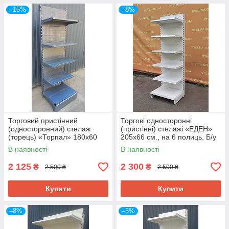
–15%
–8%
Торговий пристінний
Торгові односторонні
(односторонний) стелаж
(пристінні) стелажі «ЕДЕН»
(торець) «Торпал» 180х60
205х66 см., на 6 полиць, Б/у
см., RAL-7024, Б/у
В наявності
В наявності
2 125
2 300
₴
₴
2 500 ₴
2 500 ₴
Купити
Купити
–8%
–5%