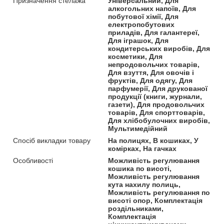
Призначення стелажа
Універсальний, Для
алкогольних напоїв, Для
побутової хімії, Для
електропобутових
приладів, Для галантереї,
Для іграшок, Для
кондитерських виробів, Для
косметики, Для
непродовольчих товарів,
Для взуття, Для овочів і
фруктів, Для одягу, Для
парфумерії, Для друкованої
продукції (книги, журнали,
газети), Для продовольчих
товарів, Для спорттоварів,
Для хлібобулочних виробів,
Мультимедійний
Спосіб викладки товару
На полицях, В кошиках, У
комірках, На гачках
Особливості
Можливість регулювання
кошика по висоті,
Можливість регулювання
кута нахилу полиць,
Можливість регулювання по
висоті опор, Комплектація
роздільниками,
Комплектація