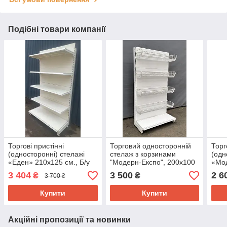
Подібні товари компанії
Торгові пристінні
Торговий односторонній
Торг
(односторонні) стелажі
стелаж з корзинами
(одн
«Еден» 210х125 см., Б/у
"Модерн-Експо", 200х100
«Мо
см., подіум + 4 корзини, Б/
см., 
3 404
3 500
2 6
₴
₴
3 700 ₴
у
Купити
Купити
Акційні пропозиції та новинки