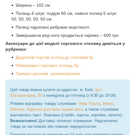
Ширина – 102 см.
Полиць 6 штук: подіум 60 см, навісні полиці 5 штук:
50, 50, 50, 50, 50 см.
Полиці підсилені ребрами жорсткості.
Завершаюча ряд нога продається окремо – 600 грн.
Аксесуари до цієї моделі торгового стелажу дивіться у
рубриках:
Додаткові торгові полиці до стелажів бу
Обмежувачі торгових полиць бу
Тримачі цінників, цінникотримачі
Цей товар можна купити за адресою: м. Київ,
вул.
Екскаваторна, 30
з понеділка до п'ятниці (з 9:00 до 18:00).
Робимо відправку товару службами:
Нова Пошта
,
Meest
,
Delivery
,
Адресна доставка нашим авто
, а також службами
вантажного таксі. Упаковка (стрейч, картон, коробки, палети) -
Безкоштовно!
Доставку оплачує отримувач. Надсилаємо
товар за частковою або повною передоплатою.
Гарантія надається терміном на 14 днів для перевірки товару.