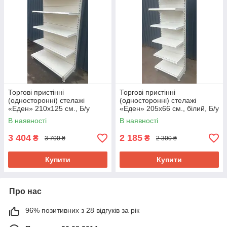
Торгові пристінні
Торгові пристінні
(односторонні) стелажі
(односторонні) стелажі
«Еден» 210х125 см., Б/у
«Еден» 205х66 см., білий, Б/у
В наявності
В наявності
3 404
2 185
₴
₴
3 700 ₴
2 300 ₴
Купити
Купити
Про нас
96% позитивних з 28 відгуків за рік