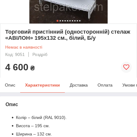
Торговий пристінний (односторонній) стелаж
«АВІЛОН» 195х132 см., білий, Б/у
Немає в наявності
Код: 9051
Роздріб
4 600
₴
Опис
Характеристики
Доставка
Оплата
Умови 
Опис
Колір – білий (RAL 9010).
Висота – 195 см.
Ширина – 132 см.