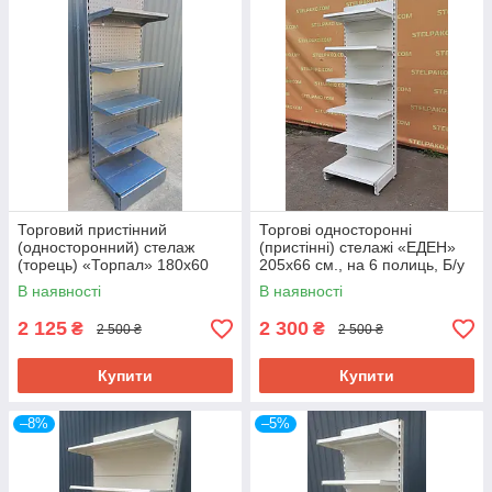
Торговий пристінний
Торгові односторонні
(односторонний) стелаж
(пристінні) стелажі «ЕДЕН»
(торець) «Торпал» 180х60
205х66 см., на 6 полиць, Б/у
см., RAL-7024, Б/у
В наявності
В наявності
2 125
2 300
₴
₴
2 500 ₴
2 500 ₴
Купити
Купити
–8%
–5%