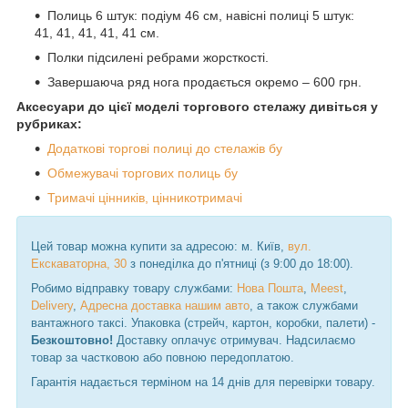
Полиць 6 штук: подіум 46 см, навісні полиці 5 штук:
41, 41, 41, 41, 41 см.
Полки підсилені ребрами жорсткості.
Завершаюча ряд нога продається окремо – 600 грн.
Аксесуари до цієї моделі торгового стелажу дивіться у
рубриках:
Додаткові торгові полиці до стелажів бу
Обмежувачі торгових полиць бу
Тримачі цінників, цінникотримачі
Цей товар можна купити за адресою: м. Київ,
вул.
Екскаваторна, 30
з понеділка до п'ятниці (з 9:00 до 18:00).
Робимо відправку товару службами:
Нова Пошта
,
Meest
,
Delivery
,
Адресна доставка нашим авто
, а також службами
вантажного таксі. Упаковка (стрейч, картон, коробки, палети) -
Безкоштовно!
Доставку оплачує отримувач. Надсилаємо
товар за частковою або повною передоплатою.
Гарантія надається терміном на 14 днів для перевірки товару.