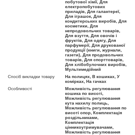
побутової хімії, Для
електропобутових
приладів, Для галантереї,
Для іграшок, Для
кондитерських виробів, Для
косметики, Для
непродовольчих товарів,
Для взуття, Для овочів і
фруктів, Для одягу, Для
парфумерії, Для друкованої
продукції (книги, журнали,
газети), Для продовольчих
товарів, Для спорттоварів,
Для хлібобулочних виробів,
Мультимедійний
Спосіб викладки товару
На полицях, В кошиках, У
комірках, На гачках
Особливості
Можливість регулювання
кошика по висоті,
Можливість регулювання
кута нахилу полиць,
Можливість регулювання по
висоті опор, Комплектація
роздільниками,
Комплектація
цінникоутримувачами,
Можливість регулювання