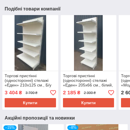
Подібні товари компанії
Торгові пристінні
Торгові пристінні
Торг
(односторонні) стелажі
(односторонні) стелажі
(одн
«Еден» 210х125 см., Б/у
«Еден» 205х66 см., білий,
«Мо
Б/у
см., 
3 404
2 185
2 6
₴
₴
3 700 ₴
2 300 ₴
Купити
Купити
Акційні пропозиції та новинки
–15%
–8%