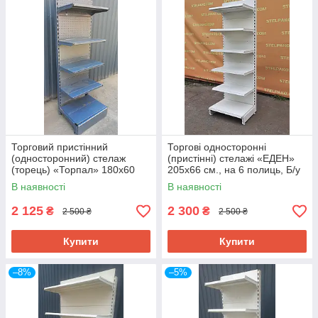
Торговий пристінний
Торгові односторонні
(односторонний) стелаж
(пристінні) стелажі «ЕДЕН»
(торець) «Торпал» 180х60
205х66 см., на 6 полиць, Б/у
см., RAL-7024, Б/у
В наявності
В наявності
2 125
2 300
₴
₴
2 500 ₴
2 500 ₴
Купити
Купити
–8%
–5%