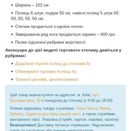
Ширина – 102 см.
Полиць 6 штук: подіум 50 см, навісні полиці 5 штук 50,
50, 50, 50, 50 см.
Стелаж продається з однією ногою.
Завершаюча ряд нога продається окремо – 600 грн.
Полки підсилені ребрами жорсткості.
Аксесуари до цієї моделі торгового стелажу дивіться у
рубриках:
Додаткові торгові полиці до стелажів бу
Обмежувачі торгових полиць бу
Тримачі цінників, цінникотримачі
Цей товар можна купити за адресою: м. Київ,
вул.
Екскаваторна, 30
з понеділка до п'ятниці (з 9:00 до 18:00).
Робимо відправку товару службами:
Нова Пошта
,
Meest
,
Delivery
,
Адресна доставка нашим авто
, а також службами
вантажного таксі. Упаковка (стрейч, картон, коробки, палети) -
Безкоштовно!
Доставку оплачує отримувач. Надсилаємо
товар за частковою або повною передоплатою.