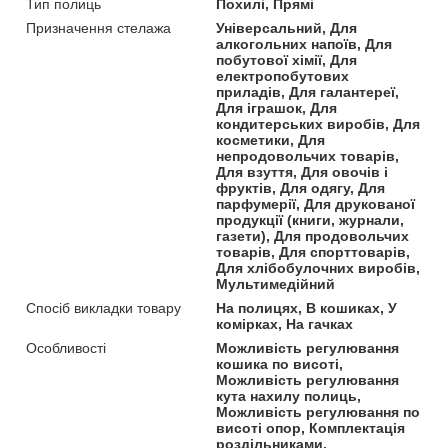
Тип полиць
Похилі, Прямі
Призначення стелажа
Універсальний, Для
алкогольних напоїв, Для
побутової хімії, Для
електропобутових
приладів, Для галантереї,
Для іграшок, Для
кондитерських виробів, Для
косметики, Для
непродовольчих товарів,
Для взуття, Для овочів і
фруктів, Для одягу, Для
парфумерії, Для друкованої
продукції (книги, журнали,
газети), Для продовольчих
товарів, Для спорттоварів,
Для хлібобулочних виробів,
Мультимедійний
Спосіб викладки товару
На полицях, В кошиках, У
комірках, На гачках
Особливості
Можливість регулювання
кошика по висоті,
Можливість регулювання
кута нахилу полиць,
Можливість регулювання по
висоті опор, Комплектація
роздільниками,