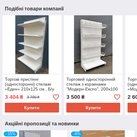
Подібні товари компанії
Торгові пристінні
Торговий односторонній
Торг
(односторонні) стелажі
стелаж з корзинами
(одн
«Еден» 210х125 см., Б/у
"Модерн-Експо", 200х100
«Мо
см., подіум + 4 корзини, Б/
см., 
3 404
3 500
2 6
₴
₴
3 700 ₴
у
Купити
Купити
Акційні пропозиції та новинки
–15%
–8%