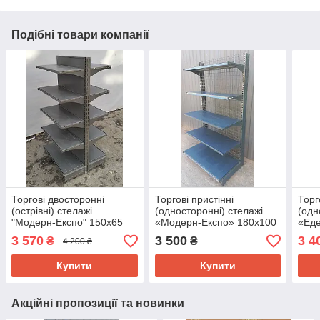
Подібні товари компанії
Торгові двосторонні
Торгові пристінні
Торг
(острівні) стелажі
(односторонні) стелажі
(одн
"Модерн-Експо" 150х65
«Модерн-Експо» 180х100
«Еде
см. Б/у
см., чорний, Б/у
3 570
3 500
3 4
₴
₴
4 200 ₴
Купити
Купити
Акційні пропозиції та новинки