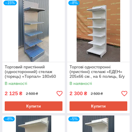
–15%
–8%
Торговий пристінний
Торгові односторонні
(односторонний) стелаж
(пристінні) стелажі «ЕДЕН»
(торець) «Торпал» 180х60
205х66 см., на 6 полиць, Б/у
см., RAL-7024, Б/у
В наявності
В наявності
2 125
2 300
₴
₴
2 500 ₴
2 500 ₴
Купити
Купити
–8%
–5%