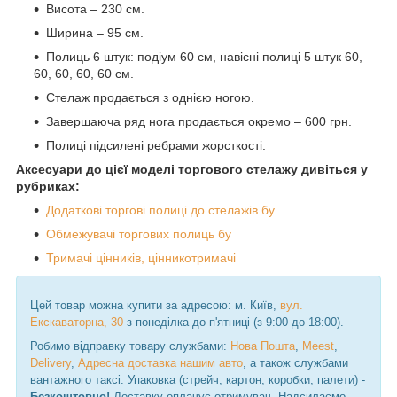
Висота – 230 см.
Ширина – 95 см.
Полиць 6 штук: подіум 60 см, навісні полиці 5 штук 60,
60, 60, 60, 60 см.
Стелаж продається з однією ногою.
Завершаюча ряд нога продається окремо – 600 грн.
Полиці підсилені ребрами жорсткості.
Аксесуари до цієї моделі торгового стелажу дивіться у
рубриках:
Додаткові торгові полиці до стелажів бу
Обмежувачі торгових полиць бу
Тримачі цінників, цінникотримачі
Цей товар можна купити за адресою: м. Київ,
вул.
Екскаваторна, 30
з понеділка до п'ятниці (з 9:00 до 18:00).
Робимо відправку товару службами:
Нова Пошта
,
Meest
,
Delivery
,
Адресна доставка нашим авто
, а також службами
вантажного таксі. Упаковка (стрейч, картон, коробки, палети) -
Безкоштовно!
Доставку оплачує отримувач. Надсилаємо