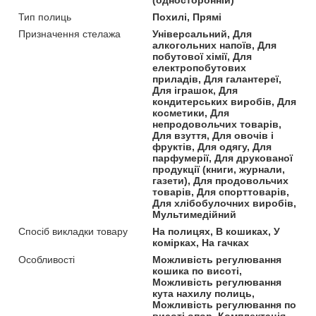
Тип полиць
Похилі, Прямі
Призначення стелажа
Універсальний, Для
алкогольних напоїв, Для
побутової хімії, Для
електропобутових
приладів, Для галантереї,
Для іграшок, Для
кондитерських виробів, Для
косметики, Для
непродовольчих товарів,
Для взуття, Для овочів і
фруктів, Для одягу, Для
парфумерії, Для друкованої
продукції (книги, журнали,
газети), Для продовольчих
товарів, Для спорттоварів,
Для хлібобулочних виробів,
Мультимедійний
Спосіб викладки товару
На полицях, В кошиках, У
комірках, На гачках
Особливості
Можливість регулювання
кошика по висоті,
Можливість регулювання
кута нахилу полиць,
Можливість регулювання по
висоті опор, Комплектація