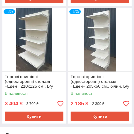
–8%
–5%
Торгові пристінні
Торгові пристінні
(односторонні) стелажі
(односторонні) стелажі
«Еден» 210х125 см., Б/у
«Еден» 205х66 см., білий, Б/у
В наявності
В наявності
3 404
2 185
₴
₴
3 700 ₴
2 300 ₴
Купити
Купити