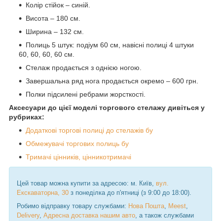
Колір стійок – синій.
Висота – 180 см.
Ширина – 132 см.
Полиць 5 штук: подіум 60 см, навісні полиці 4 штуки
60, 60, 60, 60 см.
Стелаж продається з однією ногою.
Завершальна ряд нога продається окремо – 600 грн.
Полки підсилені ребрами жорсткості.
Аксесуари до цієї моделі торгового стелажу дивіться у
рубриках:
Додаткові торгові полиці до стелажів бу
Обмежувачі торгових полиць бу
Тримачі цінників, цінникотримачі
Цей товар можна купити за адресою: м. Київ,
вул.
Екскаваторна, 30
з понеділка до п'ятниці (з 9:00 до 18:00).
Робимо відправку товару службами:
Нова Пошта
,
Meest
,
Delivery
,
Адресна доставка нашим авто
, а також службами