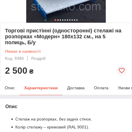
Торгові пристінні (односторонні) стелажі на
розпорках «Модерн» 180х132 см., на 5
полиць, Б/у
Немає в наявності
Код: 9386
Роздріб
2 500
₴
Опис
Характеристики
Доставка
Оплата
Умови 
Опис
Стелаж на розпорках, без задніх стінок.
Колір стелажу – кремовий (RAL 9001).