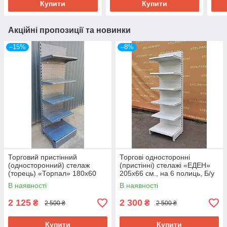
Купити
Купити
Акційні пропозиції та новинки
–15%
–8%
Торговий пристінний
Торгові односторонні
(односторонний) стелаж
(пристінні) стелажі «ЕДЕН»
(торець) «Торпал» 180х60
205х66 см., на 6 полиць, Б/у
см., RAL-7024, Б/у
В наявності
В наявності
2 125
2 300
₴
₴
2 500 ₴
2 500 ₴
Купити
Купити