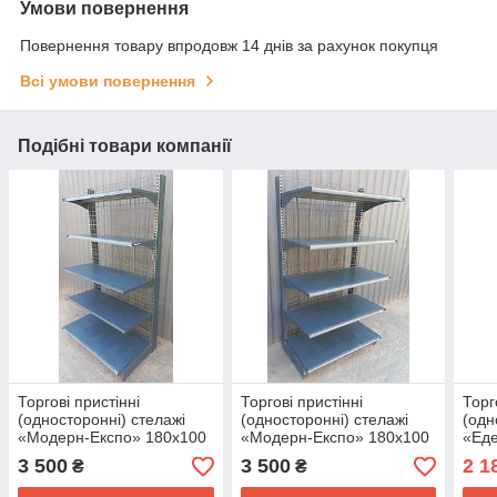
Умови повернення
Повернення товару впродовж 14 днів за рахунок покупця
Всі умови повернення
Подібні товари компанії
Торгові пристінні
Торгові пристінні
Торг
(односторонні) стелажі
(односторонні) стелажі
(одн
«Модерн-Експо» 180х100
«Модерн-Експо» 180х100
«Еде
см., чорний, Б/у
см., чорний, Б/у
Б/у
3 500
3 500
2 1
₴
₴