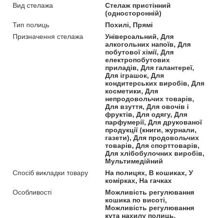
Вид стелажа
Стелаж пристінний
(односторонній)
Тип полиць
Похилі, Прямі
Призначення стелажа
Універсальний, Для
алкогольних напоїв, Для
побутової хімії, Для
електропобутових
приладів, Для галантереї,
Для іграшок, Для
кондитерських виробів, Для
косметики, Для
непродовольчих товарів,
Для взуття, Для овочів і
фруктів, Для одягу, Для
парфумерії, Для друкованої
продукції (книги, журнали,
газети), Для продовольчих
товарів, Для спорттоварів,
Для хлібобулочних виробів,
Мультимедійний
Спосіб викладки товару
На полицях, В кошиках, У
комірках, На гачках
Особливості
Можливість регулювання
кошика по висоті,
Можливість регулювання
кута нахилу полиць,