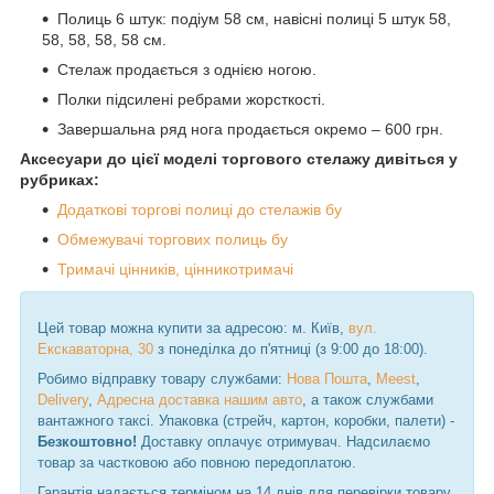
Полиць 6 штук: подіум 58 см, навісні полиці 5 штук 58,
58, 58, 58, 58 см.
Стелаж продається з однією ногою.
Полки підсилені ребрами жорсткості.
Завершальна ряд нога продається окремо – 600 грн.
Аксесуари до цієї моделі торгового стелажу дивіться у
рубриках:
Додаткові торгові полиці до стелажів бу
Обмежувачі торгових полиць бу
Тримачі цінників, цінникотримачі
Цей товар можна купити за адресою: м. Київ,
вул.
Екскаваторна, 30
з понеділка до п'ятниці (з 9:00 до 18:00).
Робимо відправку товару службами:
Нова Пошта
,
Meest
,
Delivery
,
Адресна доставка нашим авто
, а також службами
вантажного таксі. Упаковка (стрейч, картон, коробки, палети) -
Безкоштовно!
Доставку оплачує отримувач. Надсилаємо
товар за частковою або повною передоплатою.
Гарантія надається терміном на 14 днів для перевірки товару.