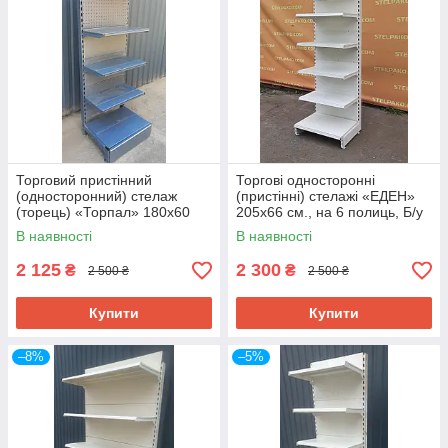
Торговий пристінний
Торгові односторонні
(односторонний) стелаж
(пристінні) стелажі «ЕДЕН»
(торець) «Торпал» 180х60
205х66 см., на 6 полиць, Б/у
см., RAL-7024, Б/у
В наявності
В наявності
2 125
2 300
₴
₴
2 500 ₴
2 500 ₴
Купити
Купити
–8%
–5%