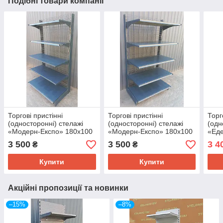
Подібні товари компанії
Торгові пристінні
Торгові пристінні
Торг
(односторонні) стелажі
(односторонні) стелажі
(одн
«Модерн-Експо» 180х100
«Модерн-Експо» 180х100
«Еде
см., чорний, Б/у
см., чорний, Б/у
3 500
3 500
3 4
₴
₴
Купити
Купити
Акційні пропозиції та новинки
–15%
–8%