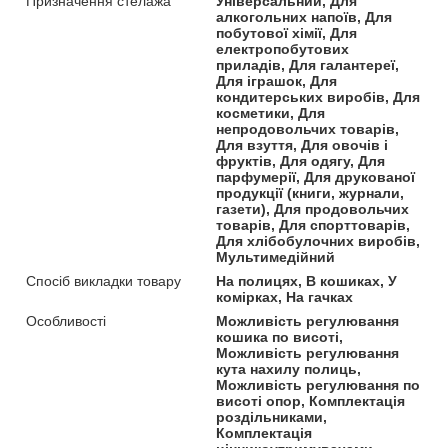
Призначення стелажа
Універсальний, Для
алкогольних напоїв, Для
побутової хімії, Для
електропобутових
приладів, Для галантереї,
Для іграшок, Для
кондитерських виробів, Для
косметики, Для
непродовольчих товарів,
Для взуття, Для овочів і
фруктів, Для одягу, Для
парфумерії, Для друкованої
продукції (книги, журнали,
газети), Для продовольчих
товарів, Для спорттоварів,
Для хлібобулочних виробів,
Мультимедійний
Спосіб викладки товару
На полицях, В кошиках, У
комірках, На гачках
Особливості
Можливість регулювання
кошика по висоті,
Можливість регулювання
кута нахилу полиць,
Можливість регулювання по
висоті опор, Комплектація
роздільниками,
Комплектація