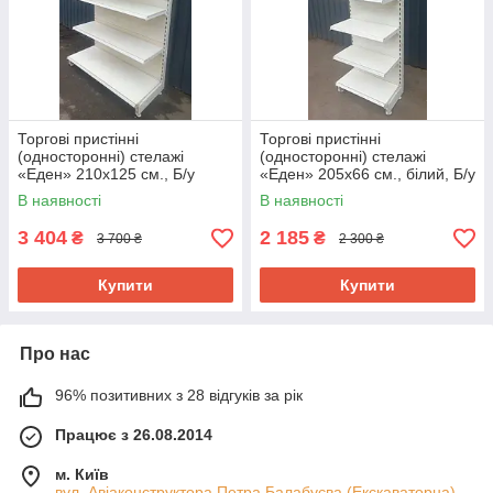
Торгові пристінні
Торгові пристінні
(односторонні) стелажі
(односторонні) стелажі
«Еден» 210х125 см., Б/у
«Еден» 205х66 см., білий, Б/у
В наявності
В наявності
3 404
2 185
₴
₴
3 700 ₴
2 300 ₴
Купити
Купити
Про нас
96% позитивних з 28 відгуків за рік
Працює з 26.08.2014
м. Київ
вул. Авіаконструктора Петра Балабуєва (Екскаваторна)