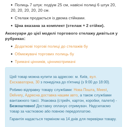
Полиць 7 штук: подіум 25 см, навісні полиці 6 штук 20,
20, 20, 20, 20, 20 см.
Стелаж продається із двома стійками.
Ціна вказана за комплект (стелаж + 2 стійки).
Аксесуари до цієї моделі торгового стелажу дивіться у
рубриках:
Додаткові торгові полиці до стелажів бу
Обмежувачі торгових полиць бу
Тримачі цінників, цінникотримачі
Цей товар можна купити за адресою: м. Київ,
вул.
Екскаваторна, 30
з понеділка до п'ятниці (з 9:00 до 18:00).
Робимо відправку товару службами:
Нова Пошта
,
Meest
,
Delivery
,
Адресна доставка нашим авто
, а також службами
вантажного таксі. Упаковка (стрейч, картон, коробки, палети) -
Безкоштовно!
Доставку оплачує отримувач. Надсилаємо
товар за частковою або повною передоплатою.
Гарантія надається терміном на 14 днів для перевірки товару.