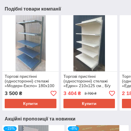
Подібні товари компанії
Торгові пристінні
Торгові пристінні
Торг
(односторонні) стелажі
(односторонні) стелажі
(одн
«Модерн-Експо» 180х100
«Еден» 210х125 см., Б/у
«Еде
см., чорний, Б/у
Б/у
3 500
3 404
2 1
₴
₴
3 700 ₴
Купити
Купити
Акційні пропозиції та новинки
–15%
–8%