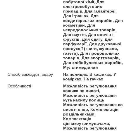
побутової хімії, Для
електропобутових
приладів, Для галантереї,
Для іграшок, Для
кондитерських виробів, Для
косметики, Для
непродовольчих товарів,
Для взуття, Для овочів і
фруктів, Для одягу, Для
парфумерії, Для друкованої
продукції (книги, журнали,
газети), Для продовольчих
товарів, Для спорттоварів,
Для хлібобулочних виробів,
Мультимедійний
Спосіб викладки товару
На полицях, В кошиках, У
комірках, На гачках
Особливості
Можливість регулювання
кошика по висоті,
Можливість регулювання
кута нахилу полиць,
Можливість регулювання по
висоті опор, Комплектація
роздільниками,
Комплектація
цінникоутримувачами,
Можливість регулювання