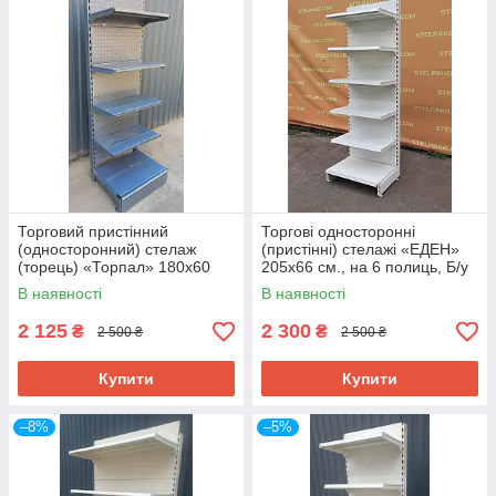
Торговий пристінний
Торгові односторонні
(односторонний) стелаж
(пристінні) стелажі «ЕДЕН»
(торець) «Торпал» 180х60
205х66 см., на 6 полиць, Б/у
см., RAL-7024, Б/у
В наявності
В наявності
2 125
2 300
₴
₴
2 500 ₴
2 500 ₴
Купити
Купити
–8%
–5%