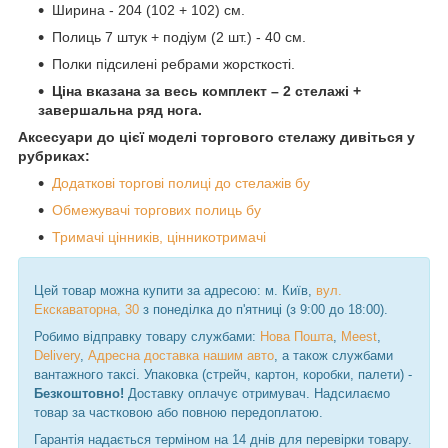
Ширина - 204 (102 + 102) см.
Полиць 7 штук + подіум (2 шт.) - 40 см.
Полки підсилені ребрами жорсткості.
Ціна вказана за весь комплект – 2 стелажі +
завершальна ряд нога.
Аксесуари до цієї моделі торгового стелажу дивіться у
рубриках:
Додаткові торгові полиці до стелажів бу
Обмежувачі торгових полиць бу
Тримачі цінників, цінникотримачі
Цей товар можна купити за адресою: м. Київ,
вул.
Екскаваторна, 30
з понеділка до п'ятниці (з 9:00 до 18:00).
Робимо відправку товару службами:
Нова Пошта
,
Meest
,
Delivery
,
Адресна доставка нашим авто
, а також службами
вантажного таксі. Упаковка (стрейч, картон, коробки, палети) -
Безкоштовно!
Доставку оплачує отримувач. Надсилаємо
товар за частковою або повною передоплатою.
Гарантія надається терміном на 14 днів для перевірки товару.