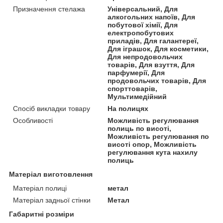
Призначення стелажа
Універсальний, Для
алкогольних напоїв, Для
побутової хімії, Для
електропобутових
приладів, Для галантереї,
Для іграшок, Для косметики,
Для непродовольчих
товарів, Для взуття, Для
парфумерії, Для
продовольчих товарів, Для
спорттоварів,
Мультимедійний
Спосіб викладки товару
На полицях
Особливості
Можливість регулювання
полиць по висоті,
Можливість регулювання по
висоті опор, Можливість
регулювання кута нахилу
полиць
Матеріал виготовлення
Матеріал полиці
метал
Матеріал задньої стінки
Метал
Габаритні розміри