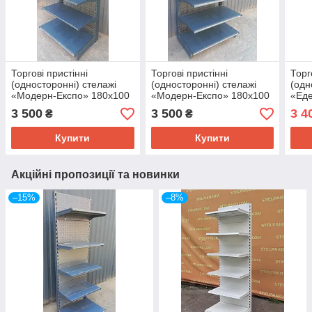
Торгові пристінні
Торгові пристінні
Торг
(односторонні) стелажі
(односторонні) стелажі
(одн
«Модерн-Експо» 180х100
«Модерн-Експо» 180х100
«Еде
см., чорний, Б/у
см., чорний, Б/у
3 500
3 500
3 4
₴
₴
Купити
Купити
Акційні пропозиції та новинки
–15%
–8%