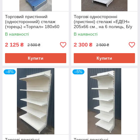
Торговий пристінний
Торгові односторонні
(односторонний) стелаж
(пристінні) стелажі «ЕДЕН»
(торець) «Торпал» 180х60
205х66 см., на 6 полиць, Б/у
см., RAL-7024, Б/у
В наявності
В наявності
2 125
2 300
₴
₴
2 500 ₴
2 500 ₴
Купити
Купити
–8%
–5%
Торгові пристінні
Торгові пристінні