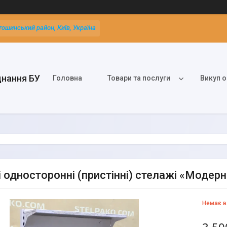
тошинський район, Київ, Україна
днання БУ
Головна
Товари та послуги
Викуп о
 односторонні (пристінні) стелажі «Модерн»
Немає в