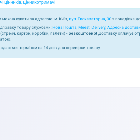
і цінників, цінникотримачі
 можна купити за адресою: м. Київ,
вул. Екскаваторна, 30
з понеділка до 
ідправку товару службами:
Нова Пошта
,
Meest
,
Delivery
,
Адресна достав
(стрейч, картон, коробки, палети) -
Безкоштовно!
Доставку оплачує от
атою.
надається терміном на 14 днів для перевірки товару.