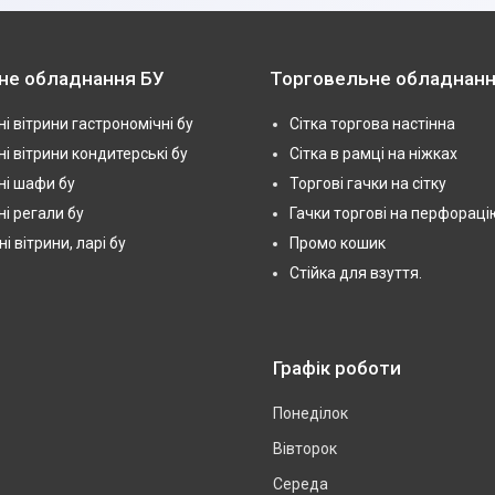
не обладнання БУ
Торговельне обладнанн
і вітрини гастрономічні бу
Сітка торгова настінна
і вітрини кондитерські бу
Сітка в рамці на ніжках
і шафи бу
Торгові гачки на сітку
і регали бу
Гачки торгові на перфораці
 вітрини, ларі бу
Промо кошик
Стійка для взуття.
Графік роботи
Понеділок
Вівторок
Середа