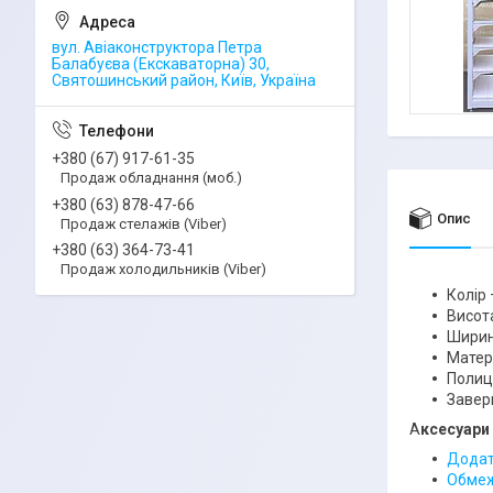
вул. Авіаконструктора Петра
Балабуєва (Екскаваторна) 30,
Святошинський район, Київ, Україна
+380 (67) 917-61-35
Продаж обладнання (моб.)
+380 (63) 878-47-66
Опис
Продаж стелажів (Viber)
+380 (63) 364-73-41
Продаж холодильників (Viber)
Колір 
Висота
Ширин
Матер
Полиць
Завер
А
ксесуари 
Додатк
Обмеж