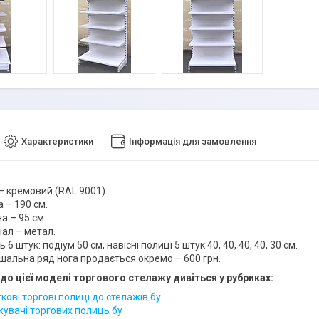
Характеристики
Інформація для замовлення
– кремовий (RAL 9001).
 – 190 см.
а – 95 см.
іал – метал.
 6 штук: подіум 50 см, навісні полиці 5 штук 40, 40, 40, 40, 30 см.
шальна ряд нога продається окремо – 600 грн.
до цієї моделі торгового стелажу дивіться у рубриках:
ові торгові полиці до стелажів бу
увачі торгових полиць бу