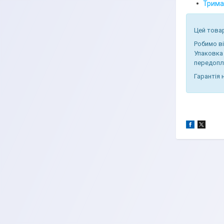
Тримач
Цей товар
Робимо в
Упаковка 
передопл
Гарантія 