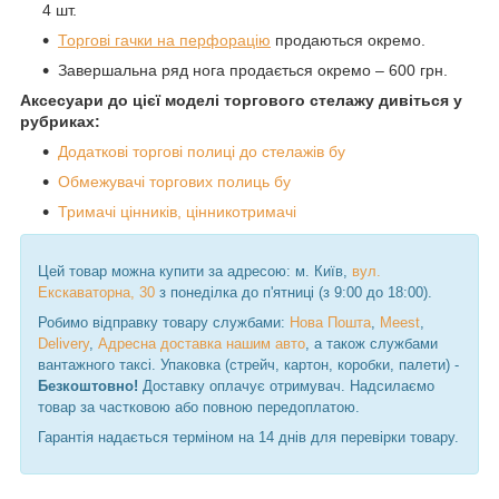
4 шт.
Торгові гачки на перфорацію
продаються окремо.
Завершальна ряд нога продається окремо – 600 грн.
Аксесуари до цієї моделі торгового стелажу дивіться у
рубриках:
Додаткові торгові полиці до стелажів бу
Обмежувачі торгових полиць бу
Тримачі цінників, цінникотримачі
Цей товар можна купити за адресою: м. Київ,
вул.
Екскаваторна, 30
з понеділка до п'ятниці (з 9:00 до 18:00).
Робимо відправку товару службами:
Нова Пошта
,
Meest
,
Delivery
,
Адресна доставка нашим авто
, а також службами
вантажного таксі. Упаковка (стрейч, картон, коробки, палети) -
Безкоштовно!
Доставку оплачує отримувач. Надсилаємо
товар за частковою або повною передоплатою.
Гарантія надається терміном на 14 днів для перевірки товару.