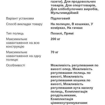
газети), Для продовольчих
товарів, Для спорттоварів,
Для хлібобулочних виробів,
Мультимедійний
Варіант установки
Підлоговий
Спосіб викладки товару
На полицях, В кошиках, У
комірках, На гачках
Тип полиць
Похилі, Прямі
Максимальне
200 кг
навантаження на всю
конструкцію
Максимальне
70 кг
навантаження на одну
полицю
Особливості
Можливість регулювання по
висоті опор, Можливість
регулювання полиць по
висоті, Можливість
регулювання кошика по
висоті, Можливість
регулювання кута нахилу
полиць, Комплектація
роздільниками,
Комплектація
цінникоутримувачами