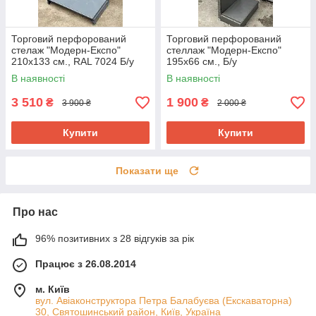
Торговий перфорований
Торговий перфорований
стелаж "Модерн-Експо"
стеллаж "Модерн-Експо"
210х133 см., RAL 7024 Б/у
195х66 см., Б/у
В наявності
В наявності
3 510
1 900
₴
₴
3 900 ₴
2 000 ₴
Купити
Купити
Показати ще
Про нас
96% позитивних з 28 відгуків за рік
Працює з 26.08.2014
м. Київ
вул. Авіаконструктора Петра Балабуєва (Екскаваторна)
30, Святошинський район, Київ, Україна