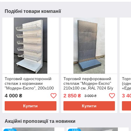
Подібні товари компанії
Торговий односторонній
Торговий перфорований
Торг
стелаж з корзинами
стеллаж "Модерн-Експо"
(одн
"Модерн-Експо", 200х100
210х100 см.,RAL 7024 Б/у
«Еде
см., подіум + 5 корзин, Б/у
4 000
2 850
3 4
₴
₴
3 000 ₴
Купити
Купити
Акційні пропозиції та новинки
–26%
–15%