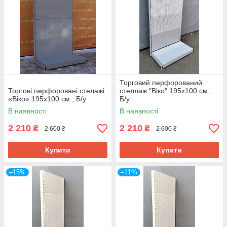
Торговий перфорований
Торгові перфоровані стелажі
стеллаж "Віко" 195х100 см.,
«Віко» 195х100 см., Б/у
Б/у
В наявності
В наявності
2 210
2 210
₴
₴
2 600 ₴
2 600 ₴
Купити
Купити
–15%
–11%