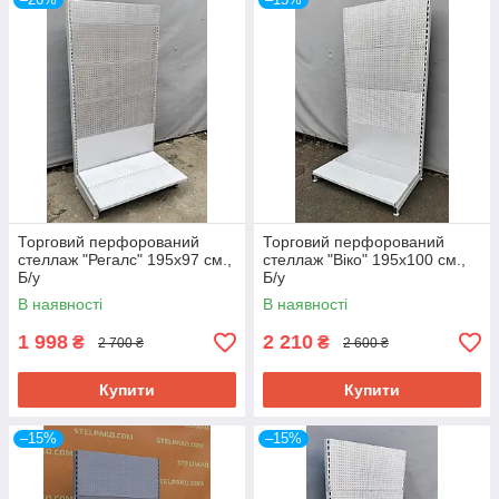
Торговий перфорований
Торговий перфорований
стеллаж "Регалс" 195х97 см.,
стеллаж "Віко" 195х100 см.,
Б/у
Б/у
В наявності
В наявності
1 998
2 210
₴
₴
2 700 ₴
2 600 ₴
Купити
Купити
–15%
–15%