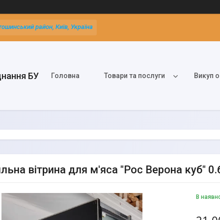
тошинський район, Київ, Україна
днання БУ
Головна
Товари та послуги
Викуп о
ьна вітрина для м'яса "Рос Верона куб" 0.6 м
В наявн