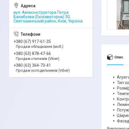
вул. Авіаконструктора Петра
Балабуєва (Екскаваторна) 30,
Святошинський район, Київ, Україна
+380 (67) 917-61-35
Продаж обладнання (моб.)
+380 (63) 878-47-66
Опис
Продаж стелажів (Viber)
+380 (63) 364-73-41
Продаж холодильників (Viber)
Агрег
Тип о
Розмір
Темпер
Контр
Люмін
Потужн
Ширин
Фасад
Виконано м