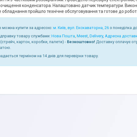
очищення конденсатора. Налаштовано датчик температури. Викона
 обладнання пройшло технічне обслуговування та готове до робот
р можна купити за адресою:
м. Київ, вул. Екскаваторна, 26
з понеділка до 
ідправку товару службами:
Нова Пошта
,
Meest
,
Delivery
,
Адресна достав
(стрейч, картон, коробки, палети) -
Безкоштовно!
Доставку оплачує от
атою.
надається терміном на 14 днів для перевірки товару.