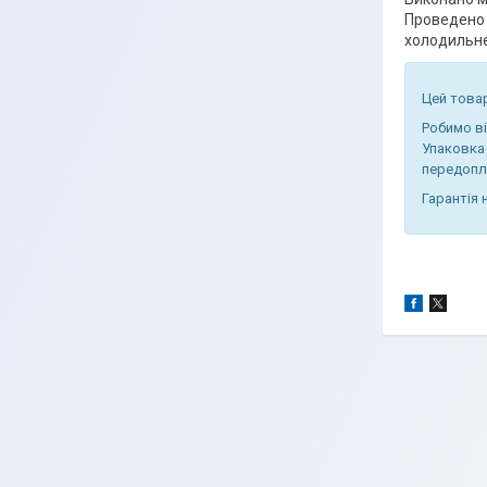
Проведено 
холодильне
Цей това
Робимо в
Упаковка 
передопл
Гарантія 