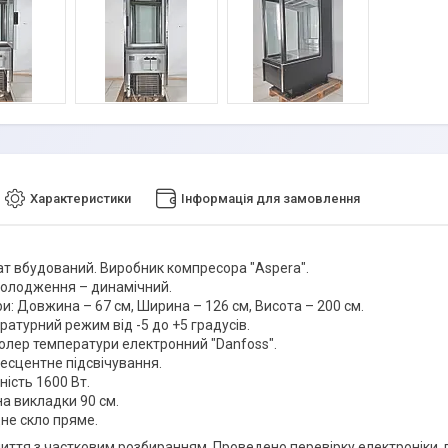
Характеристики
Інформація для замовлення
ат вбудований. Виробник компресора "Aspera".
холодження – динамічний.
и: Довжина – 67 см, Ширина – 126 см, Висота – 200 см.
атурний режим від -5 до +5 градусів.
олер температури електронний "Danfoss".
есцентне підсвічування.
ість 1600 Вт.
а викладки 90 см.
не скло пряме.
иття з частковим розбиранням. Проведено перевірку електроніки,