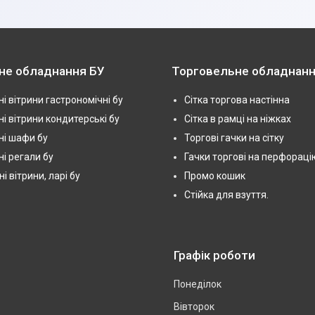
не обладнання БУ
Торговельне обладнанн
і вітрини гастрономічні бу
Сітка торгова настінна
і вітрини кондитерські бу
Сітка в рамці на ніжках
і шафи бу
Торгові гачки на сітку
і регали бу
Гачки торгові на перфораці
 вітрини, ларі бу
Промо кошик
Стійка для взуття.
Графік роботи
Понеділок
Вівторок