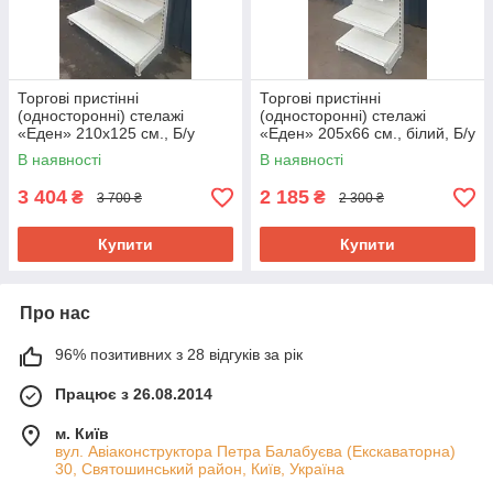
Торгові пристінні
Торгові пристінні
(односторонні) стелажі
(односторонні) стелажі
«Еден» 210х125 см., Б/у
«Еден» 205х66 см., білий, Б/у
В наявності
В наявності
3 404
2 185
₴
₴
3 700 ₴
2 300 ₴
Купити
Купити
Про нас
96% позитивних з 28 відгуків за рік
Працює з 26.08.2014
м. Київ
вул. Авіаконструктора Петра Балабуєва (Екскаваторна)
30, Святошинський район, Київ, Україна