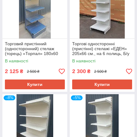
Торговий пристінний
Торгові односторонні
(односторонний) стелаж
(пристінні) стелажі «ЕДЕН»
(торець) «Торпал» 180х60
205х66 см., на 6 полиць, Б/у
см., RAL-7024, Б/у
В наявності
В наявності
2 125
2 300
₴
₴
2 500 ₴
2 500 ₴
Купити
Купити
–8%
–5%