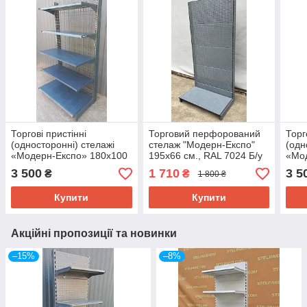
Торгові пристінні
Торговий перфорований
Торг
(односторонні) стелажі
стелаж "Модерн-Експо"
(одн
«Модерн-Експо» 180х100
195х66 см., RAL 7024 Б/у
«Мо
см., чорний, Б/у
см.,
3 500
1 710
3 5
₴
₴
1 800 ₴
Купити
Купити
Акційні пропозиції та новинки
–15%
–8%