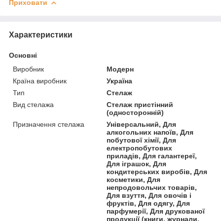
Приховати
Характеристики
Основні
Виробник
Модерн
Країна виробник
Україна
Тип
Стелаж
Вид стелажа
Стелаж пристінний
(односторонній)
Призначення стелажа
Універсальний, Для
алкогольних напоїв, Для
побутової хімії, Для
електропобутових
приладів, Для галантереї,
Для іграшок, Для
кондитерських виробів, Для
косметики, Для
непродовольчих товарів,
Для взуття, Для овочів і
фруктів, Для одягу, Для
парфумерії, Для друкованої
продукції (книги, журнали,