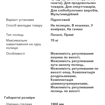
газети), Для продовольчих
товарів, Для спорттоварів,
Для хлібобулочних виробів,
Мультимедійний
Варіант установки
Підлоговий
Спосіб викладки товару
На полицях, В кошиках, У
комірках, На гачках
Тип полиць
Похилі, Прямі
Максимальне
70 кг
навантаження на одну
полицю
Особливості
Можливість регулювання
кошика по висоті,
Можливість регулювання
кута нахилу полиць,
Можливість регулювання по
висоті опор, Комплектація
роздільниками,
Комплектація
цінникоутримувачами,
Можливість регулювання
полиць по висоті
Габаритні розміри
Ширина стелажа
1900 мм