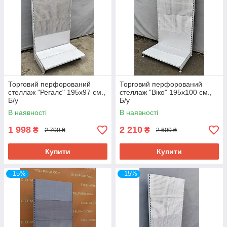
Торговий перфорований
Торговий перфорований
стеллаж "Регалс" 195х97 см.,
стеллаж "Віко" 195х100 см.,
Б/у
Б/у
В наявності
В наявності
1 998
2 210
₴
₴
2 700 ₴
2 600 ₴
Купити
Купити
–15%
–15%