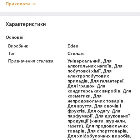
Приховати
Характеристики
Основні
Виробник
Eden
Тип
Стелаж
Призначення стелажа
Універсальний, Для
алкогольних напоїв, Для
побутової хімії, Для
електропобутових
приладів, Для галантереї,
Для іграшок, Для
кондитерських виробів, Для
косметики, Для
непродовольчих товарів,
Для взуття, Для овочів і
фруктів, Для одягу, Для
парфумерії, Для друкованої
продукції (книги, журнали,
газети), Для продовольчих
товарів, Для спорттоварів,
Для хлібобулочних виробів,