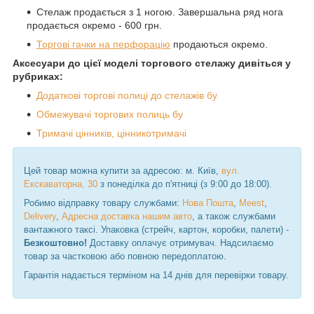
Стелаж продається з 1 ногою. Завершальна ряд нога
продається окремо - 600 грн.
Торгові гачки на перфорацію
продаються окремо.
Аксесуари до цієї моделі торгового стелажу дивіться у
рубриках:
Додаткові торгові полиці до стелажів бу
Обмежувачі торгових полиць бу
Тримачі цінників, цінникотримачі
Цей товар можна купити за адресою: м. Київ,
вул.
Екскаваторна, 30
з понеділка до п'ятниці (з 9:00 до 18:00).
Робимо відправку товару службами:
Нова Пошта
,
Meest
,
Delivery
,
Адресна доставка нашим авто
, а також службами
вантажного таксі. Упаковка (стрейч, картон, коробки, палети) -
Безкоштовно!
Доставку оплачує отримувач. Надсилаємо
товар за частковою або повною передоплатою.
Гарантія надається терміном на 14 днів для перевірки товару.