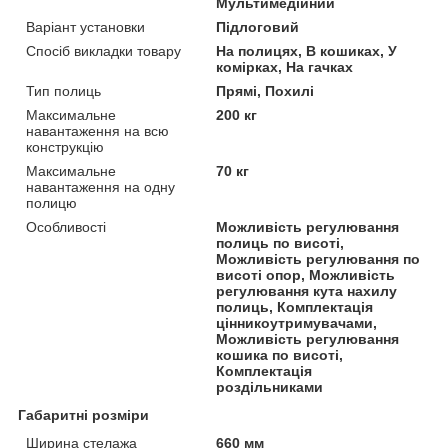
Мультимедійний
Варіант установки
Підлоговий
Спосіб викладки товару
На полицях, В кошиках, У
комірках, На гачках
Тип полиць
Прямі, Похилі
Максимальне
200 кг
навантаження на всю
конструкцію
Максимальне
70 кг
навантаження на одну
полицю
Особливості
Можливість регулювання
полиць по висоті,
Можливість регулювання по
висоті опор, Можливість
регулювання кута нахилу
полиць, Комплектація
цінникоутримувачами,
Можливість регулювання
кошика по висоті,
Комплектація
роздільниками
Габаритні розміри
Ширина стелажа
660 мм