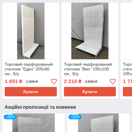
Торговий перфорований
Торговий перфорований
Тор
стеллаж "Еден" 205х66
стеллаж "Віко" 195х100
стел
см., Б/у
см., Б/у
195х
1 691
2 210
1 7
₴
₴
1 900 ₴
2 600 ₴
Купити
Купити
Акційні пропозиції та новинки
–26%
–15%