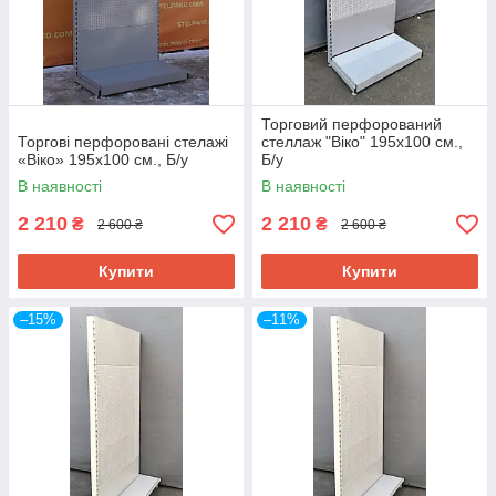
Торговий перфорований
Торгові перфоровані стелажі
стеллаж "Віко" 195х100 см.,
«Віко» 195х100 см., Б/у
Б/у
В наявності
В наявності
2 210
2 210
₴
₴
2 600 ₴
2 600 ₴
Купити
Купити
–15%
–11%