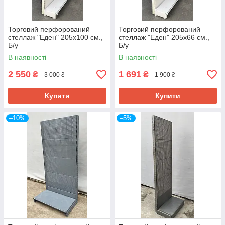
Торговий перфорований
Торговий перфорований
стеллаж "Еден" 205х100 см.,
стеллаж "Еден" 205х66 см.,
Б/у
Б/у
В наявності
В наявності
2 550
1 691
₴
₴
3 000 ₴
1 900 ₴
Купити
Купити
–10%
–5%