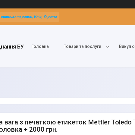
тошинський район, Київ, Україна
днання БУ
Головна
Товари та послуги
Викуп о
 вага з печаткою етикеток Mettler Toledo T
оловка + 2000 грн.