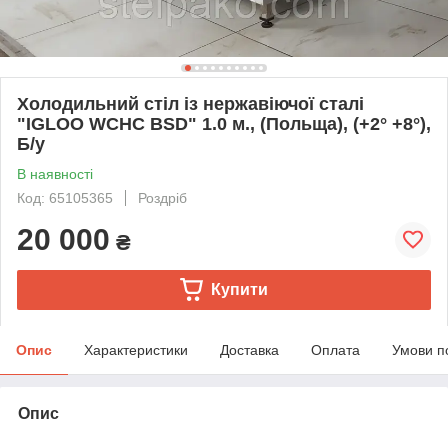
Холодильний стіл із нержавіючої сталі
"IGLOO WCHC BSD" 1.0 м., (Польща), (+2° +8°),
Б/у
В наявності
Код: 65105365
Роздріб
20 000
₴
Купити
Опис
Характеристики
Доставка
Оплата
Умови п
Опис