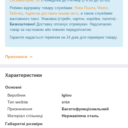
Екскаваторна, 26
з понеділка до п'ятниці (з 9:00 до 18:00)
Робимо відправку товару службами:
Нова Пошта
,
Meest
,
Delivery
,
Адресна доставка нашим авто
, а також службами
вантажного таксі. Упаковка (стрейч, картон, коробки, палети) -
Безкоштовно!
Доставку оплачує отримувач. Надсилаємо
товар за частковою або повною передоплатою.
Гарантія надається терміном на 14 днів для перевірки товару.
Приховати
Характеристики
Основні
Виробник
Igloo
Тип меблів
стіл
Призначення
Багатофункціональний
Матеріал стільниці
Нержавіюча сталь
Габаритні розміри