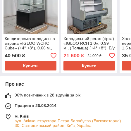
Кондитерська холодильна
Холодильний регал (гірка)
Холо
вітрина «IGLOO WCHC
«IGLOO RCH 1.0», 0.99
нерж
Cube» (+4° +8°), 0.66 м.,
м., (Польща) (+4° +8°), Б/у
1.5 м
(Польща), викладка 54
Б/у
40 500
21 600
35 
₴
₴
24 000 ₴
см., Б/у
Купити
Купити
Про нас
96% позитивних з 28 відгуків за рік
Працює з 26.08.2014
м. Київ
вул. Авіаконструктора Петра Балабуєва (Екскаваторна)
30, Святошинський район, Київ, Україна