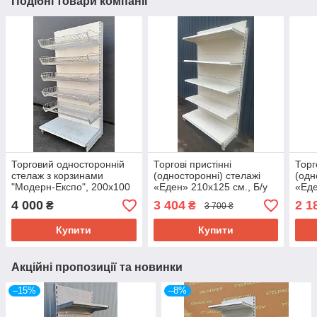
Подібні товари компанії
Торговий односторонній
Торгові пристінні
Торг
стелаж з корзинами
(односторонні) стелажі
(одн
"Модерн-Експо", 200х100
«Еден» 210х125 см., Б/у
«Еде
см., подіум + 5 корзин, Б/у
Б/у
4 000
3 404
2 1
₴
₴
3 700 ₴
Купити
Купити
Акційні пропозиції та новинки
–15%
–8%