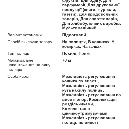
фруктів, Для одягу, Для
парфумерії, Для друкованої
продукції (книги, журнали,
газети), Для продовольчих
товарів, Для спорттоварів,
Для хлібобулочних виробів,
Мультимедійний
Варіант установки
Підлоговий
Спосіб викладки товару
На полицях, В кошиках, У
комірках, На гачках
Тип полиць
Похилі, Прямі
Максимальне
70 кг
навантаження на одну
полицю
Особливості
Можливість регулювання
кошика по висоті,
Можливість регулювання
кута нахилу полиць,
Можливість регулювання по
висоті опор, Комплектація
роздільниками,
Комплектація
цінникоутримувачами,
Можливість регулювання
полиць по висоті