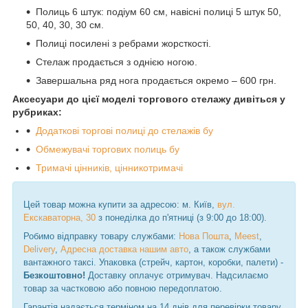
Полиць 6 штук: подіум 60 см, навісні полиці 5 штук 50,
50, 40, 30, 30 см.
Полиці посилені з ребрами жорсткості.
Стелаж продається з однією ногою.
Завершальна ряд нога продається окремо – 600 грн.
Аксесуари до цієї моделі торгового стелажу дивіться у
рубриках:
Додаткові торгові полиці до стелажів бу
Обмежувачі торгових полиць бу
Тримачі цінників, цінникотримачі
Цей товар можна купити за адресою: м. Київ,
вул.
Екскаваторна, 30
з понеділка до п'ятниці (з 9:00 до 18:00).
Робимо відправку товару службами:
Нова Пошта
,
Meest
,
Delivery
,
Адресна доставка нашим авто
, а також службами
вантажного таксі. Упаковка (стрейч, картон, коробки, палети) -
Безкоштовно!
Доставку оплачує отримувач. Надсилаємо
товар за частковою або повною передоплатою.
Гарантія надається терміном на 14 днів для перевірки товару.