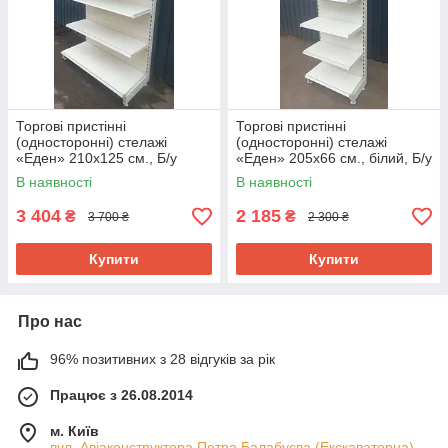
Торгові пристінні
Торгові пристінні
(односторонні) стелажі
(односторонні) стелажі
«Еден» 210х125 см., Б/у
«Еден» 205х66 см., білий, Б/у
В наявності
В наявності
3 404
2 185
₴
₴
3 700 ₴
2 300 ₴
Купити
Купити
Про нас
96% позитивних з 28 відгуків за рік
Працює з 26.08.2014
м. Київ
вул. Авіаконструктора Петра Балабуєва (Екскаваторна)