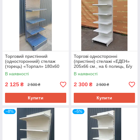
Торговий пристінний
Торгові односторонні
(односторонний) стелаж
(пристінні) стелажі «ЕДЕН»
(торець) «Торпал» 180х60
205х66 см., на 6 полиць, Б/у
см., RAL-7024, Б/у
В наявності
В наявності
2 125
2 300
₴
₴
2 500 ₴
2 500 ₴
Купити
Купити
–8%
–5%