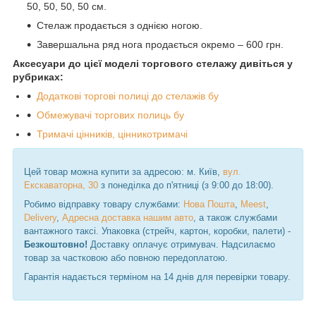
50, 50, 50, 50 см.
Стелаж продається з однією ногою.
Завершальна ряд нога продається окремо – 600 грн.
Аксесуари до цієї моделі торгового стелажу дивіться у
рубриках:
Додаткові торгові полиці до стелажів бу
Обмежувачі торгових полиць бу
Тримачі цінників, цінникотримачі
Цей товар можна купити за адресою: м. Київ,
вул.
Екскаваторна, 30
з понеділка до п'ятниці (з 9:00 до 18:00).
Робимо відправку товару службами:
Нова Пошта
,
Meest
,
Delivery
,
Адресна доставка нашим авто
, а також службами
вантажного таксі. Упаковка (стрейч, картон, коробки, палети) -
Безкоштовно!
Доставку оплачує отримувач. Надсилаємо
товар за частковою або повною передоплатою.
Гарантія надається терміном на 14 днів для перевірки товару.