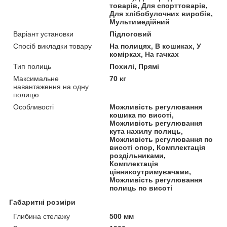
товарів, Для спорттоварів,
Для хлібобулочних виробів,
Мультимедійний
Варіант установки
Підлоговий
Спосіб викладки товару
На полицях, В кошиках, У
комірках, На гачках
Тип полиць
Похилі, Прямі
Максимальне
70 кг
навантаження на одну
полицю
Особливості
Можливість регулювання
кошика по висоті,
Можливість регулювання
кута нахилу полиць,
Можливість регулювання по
висоті опор, Комплектація
роздільниками,
Комплектація
цінникоутримувачами,
Можливість регулювання
полиць по висоті
Габаритні розміри
Глибина стелажу
500 мм