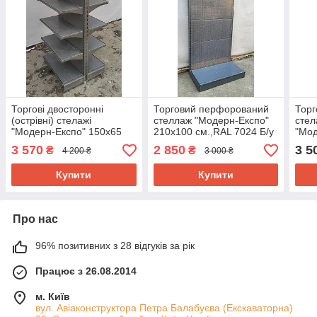
Торгові двосторонні
Торговий перфорований
Торг
(острівні) стелажі
стеллаж "Модерн-Експо"
стел
"Модерн-Експо" 150х65
210х100 см.,RAL 7024 Б/у
"Мод
см. Б/у
см.,
3 570
2 850
3 5
₴
₴
4 200 ₴
3 000 ₴
у
Купити
Купити
Про нас
96% позитивних з 28 відгуків за рік
Працює з 26.08.2014
м. Київ
вул. Авіаконструктора Петра Балабуєва (Екскаваторна)