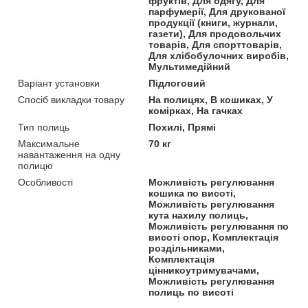
фруктів, Для одягу, Для
парфумерії, Для друкованої
продукції (книги, журнали,
газети), Для продовольчих
товарів, Для спорттоварів,
Для хлібобулочних виробів,
Мультимедійний
Варіант установки
Підлоговий
Спосіб викладки товару
На полицях, В кошиках, У
комірках, На гачках
Тип полиць
Похилі, Прямі
Максимальне
70 кг
навантаження на одну
полицю
Особливості
Можливість регулювання
кошика по висоті,
Можливість регулювання
кута нахилу полиць,
Можливість регулювання по
висоті опор, Комплектація
роздільниками,
Комплектація
цінникоутримувачами,
Можливість регулювання
полиць по висоті