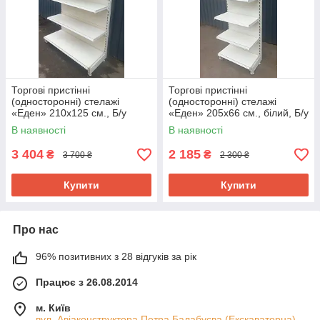
Торгові пристінні
Торгові пристінні
(односторонні) стелажі
(односторонні) стелажі
«Еден» 210х125 см., Б/у
«Еден» 205х66 см., білий, Б/у
В наявності
В наявності
3 404
2 185
₴
₴
3 700 ₴
2 300 ₴
Купити
Купити
Про нас
96% позитивних з 28 відгуків за рік
Працює з 26.08.2014
м. Київ
вул. Авіаконструктора Петра Балабуєва (Екскаваторна)