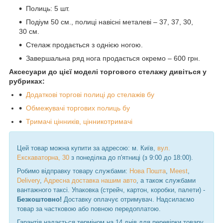
Полиць: 5 шт.
Подіум 50 см., полиці навісні металеві – 37, 37, 30,
30 см.
Стелаж продається з однією ногою.
Завершальна ряд нога продається окремо – 600 грн.
Аксесуари до цієї моделі торгового стелажу дивіться у
рубриках:
Додаткові торгові полиці до стелажів бу
Обмежувачі торгових полиць бу
Тримачі цінників, цінникотримачі
Цей товар можна купити за адресою: м. Київ,
вул.
Екскаваторна, 30
з понеділка до п'ятниці (з 9:00 до 18:00).
Робимо відправку товару службами:
Нова Пошта
,
Meest
,
Delivery
,
Адресна доставка нашим авто
, а також службами
вантажного таксі. Упаковка (стрейч, картон, коробки, палети) -
Безкоштовно!
Доставку оплачує отримувач. Надсилаємо
товар за частковою або повною передоплатою.
Гарантія надається терміном на 14 днів для перевірки товару.