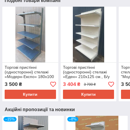
Подібні товари компанії
Торгові пристінні
Торгові пристінні
Торг
(односторонні) стелажі
(односторонні) стелажі
стел
«Модерн-Експо» 180х100
«Еден» 210х125 см., Б/у
"Мод
см., чорний, Б/у
см.,
3 500
3 404
3 5
₴
₴
3 700 ₴
у
Купити
Купити
Акційні пропозиції та новинки
–15%
–8%