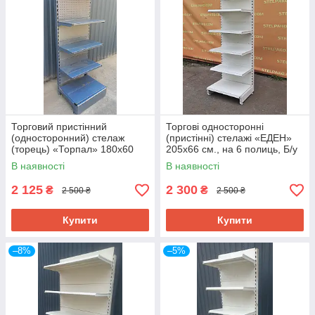
Торговий пристінний
Торгові односторонні
(односторонний) стелаж
(пристінні) стелажі «ЕДЕН»
(торець) «Торпал» 180х60
205х66 см., на 6 полиць, Б/у
см., RAL-7024, Б/у
В наявності
В наявності
2 125
2 300
₴
₴
2 500 ₴
2 500 ₴
Купити
Купити
–8%
–5%