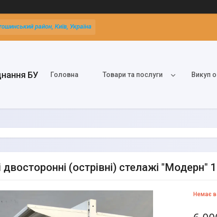
тошинський район, Київ, Україна
днання БУ
Головна
Товари та послуги
Викуп о
 двосторонні (острівні) стелажі "Модерн" 
Немає в