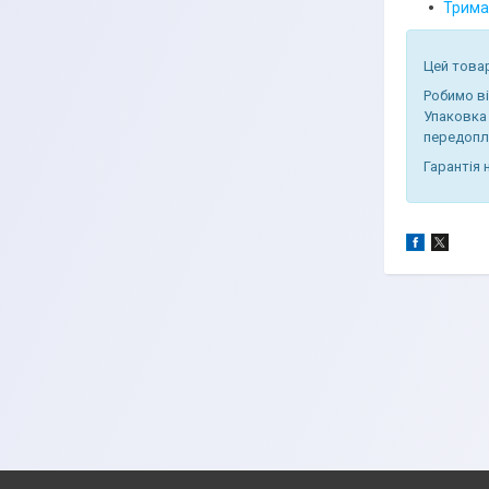
Тримач
Цей товар
Робимо в
Упаковка
передопл
Гарантія 