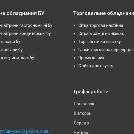
не обладнання БУ
Торговельне обладнанн
і вітрини гастрономічні бу
Сітка торгова настінна
і вітрини кондитерські бу
Сітка в рамці на ніжках
і шафи бу
Торгові гачки на сітку
і регали бу
Гачки торгові на перфораці
 вітрини, ларі бу
Промо кошик
Стійка для взуття.
Графік роботи
Понеділок
Вівторок
Середа
ятошинський район, Київ,
Четвер