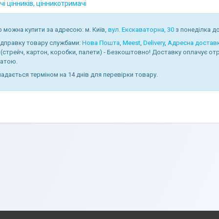
і цінників, цінникотримачі
 можна купити за адресою: м. Київ,
вул. Екскаваторна, 30
з понеділка до 
ідправку товару службами:
Нова Пошта
,
Meest
,
Delivery
,
Адресна достав
 (стрейч, картон, коробки, палети) - Безкоштовно! Доставку оплачує 
атою.
надається терміном на 14 днів для перевірки товару.