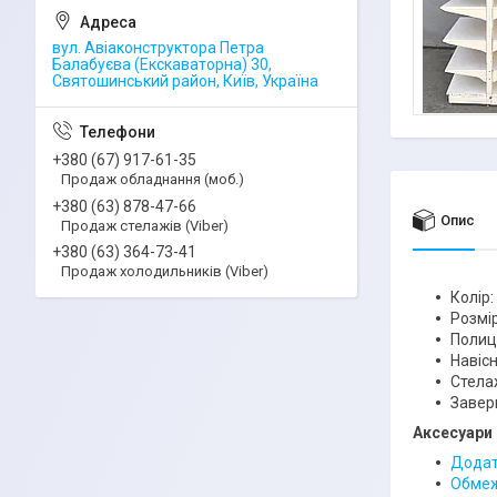
вул. Авіаконструктора Петра
Балабуєва (Екскаваторна) 30,
Святошинський район, Київ, Україна
+380 (67) 917-61-35
Продаж обладнання (моб.)
+380 (63) 878-47-66
Опис
Продаж стелажів (Viber)
+380 (63) 364-73-41
Продаж холодильників (Viber)
Колір:
Розмір
Полиць
Навісні
Стела
Завер
Аксесуари 
Додатк
Обмеж