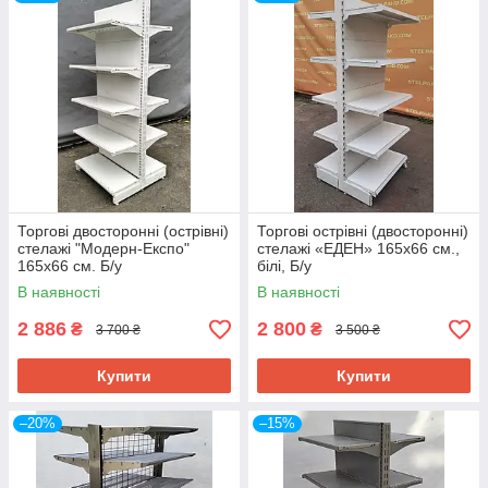
Торгові двосторонні (острівні)
Торгові острівні (двосторонні)
стелажі "Модерн-Експо"
стелажі «ЕДЕН» 165х66 см.,
165х66 см. Б/у
білі, Б/у
В наявності
В наявності
2 886
2 800
₴
₴
3 700 ₴
3 500 ₴
Купити
Купити
–20%
–15%