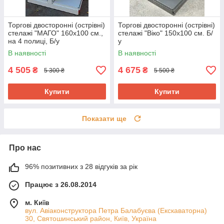
Торгові двосторонні (острівні)
Торгові двосторонні (острівні)
стелажі "МАГО" 160х100 см.,
стелажі "Віко" 150х100 см. Б/
на 4 полиці, Б/у
у
В наявності
В наявності
4 505
4 675
₴
₴
5 300 ₴
5 500 ₴
Купити
Купити
Показати ще
Про нас
96% позитивних з 28 відгуків за рік
Працює з 26.08.2014
м. Київ
вул. Авіаконструктора Петра Балабуєва (Екскаваторна)
30, Святошинський район, Київ, Україна