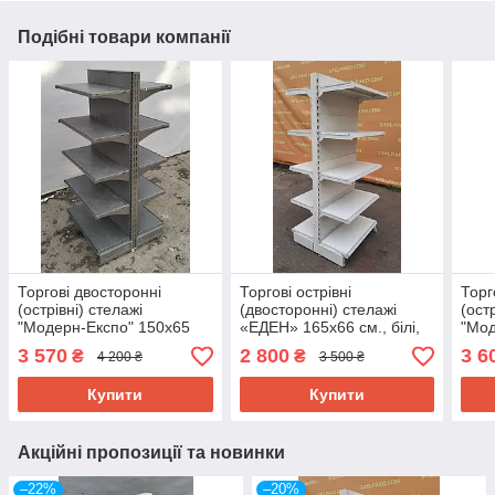
Подібні товари компанії
Торгові двосторонні
Торгові острівні
Торг
(острівні) стелажі
(двосторонні) стелажі
(ост
"Модерн-Експо" 150х65
«ЕДЕН» 165х66 см., білі,
"Мод
см. Б/у
Б/у
см. 
3 570
2 800
3 6
₴
₴
4 200 ₴
3 500 ₴
Купити
Купити
Акційні пропозиції та новинки
–22%
–20%