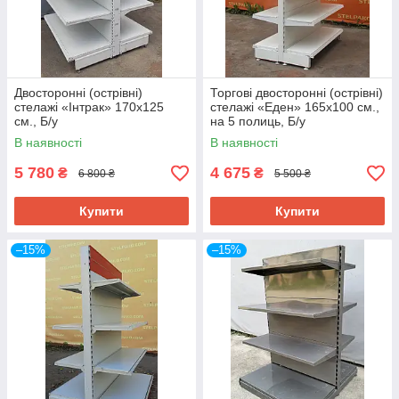
Двосторонні (острівні)
Торгові двосторонні (острівні)
стелажі «Інтрак» 170х125
стелажі «Еден» 165х100 cм.,
см., Б/у
на 5 полиць, Б/у
В наявності
В наявності
5 780
4 675
₴
₴
6 800 ₴
5 500 ₴
Купити
Купити
–15%
–15%