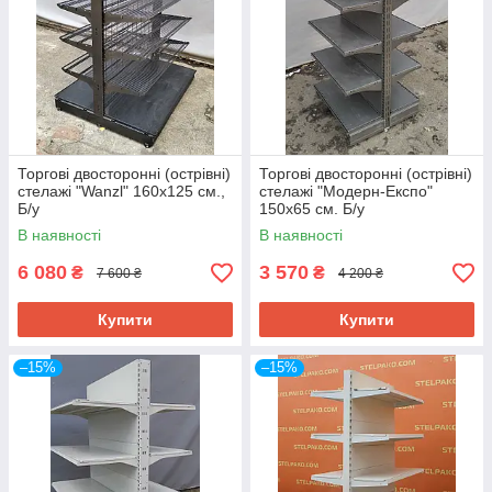
Торгові двосторонні (острівні)
Торгові двосторонні (острівні)
стелажі "Wanzl" 160х125 см.,
стелажі "Модерн-Експо"
Б/у
150х65 см. Б/у
В наявності
В наявності
6 080
3 570
₴
₴
7 600 ₴
4 200 ₴
Купити
Купити
–15%
–15%