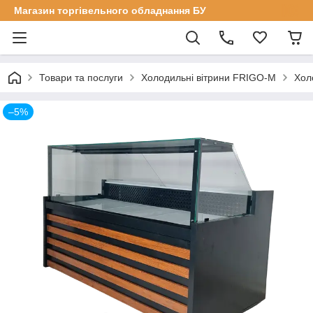
Магазин торгівельного обладнання БУ
Товари та послуги
Холодильні вітрини FRIGO-M
Хол
–5%