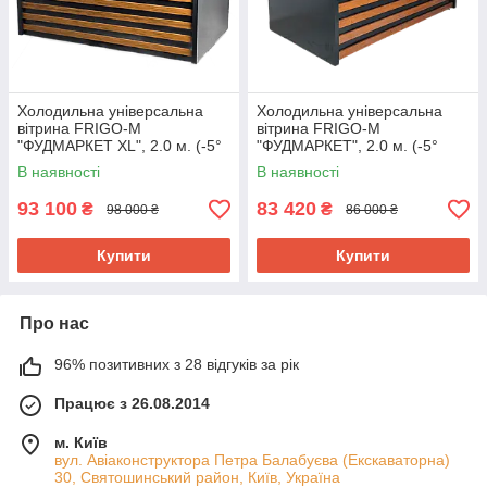
Холодильна універсальна
Холодильна універсальна
вітрина FRIGO-М
вітрина FRIGO-М
"ФУДМАРКЕТ XL", 2.0 м. (-5°
"ФУДМАРКЕТ", 2.0 м. (-5°
+5°), викладка 80 см.
+5°), викладка 60 см.
В наявності
В наявності
93 100
83 420
₴
₴
98 000 ₴
86 000 ₴
Купити
Купити
Про нас
96% позитивних з 28 відгуків за рік
Працює з 26.08.2014
м. Київ
вул. Авіаконструктора Петра Балабуєва (Екскаваторна)
30, Святошинський район, Київ, Україна