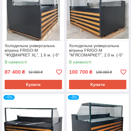
Холодильна універсальна
Холодильна універсальна
вітрина FRIGO-М
вітрина FRIGO-М
"ФУДМАРКЕТ XL", 1.6 м. (-5°
"М'ЯСОМАРКЕТ", 2.0 м. (-5°
+5°), викладка 80 см.
+5°), викладка 80 см.
В наявності
В наявності
87 400
100 700
₴
₴
92 000 ₴
106 000 ₴
Купити
Купити
–5%
–3%