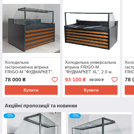
Холодильна
Холодильна універсальна
Хол
гастрономічна вітрина
вітрина FRIGO-М
гаст
FRIGO-М "ФУДМАРКЕТ",
"ФУДМАРКЕТ XL", 2.0 м.
FRI
1.6 м. (0° +8°), викладка
(-5° +5°), викладка 80 см.
1.6 
78 000
93 100
78 
₴
₴
98 000 ₴
60 см.
60 с
Купити
Купити
Акційні пропозиції та новинки
–5%
–5%