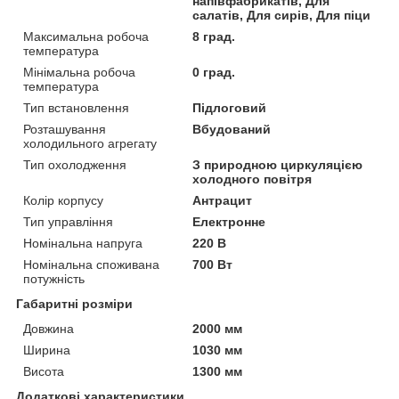
напівфабрикатів, Для
салатів, Для сирів, Для піци
Максимальна робоча
8 град.
температура
Мінімальна робоча
0 град.
температура
Тип встановлення
Підлоговий
Розташування
Вбудований
холодильного агрегату
Тип охолодження
З природною циркуляцією
холодного повітря
Колір корпусу
Антрацит
Тип управління
Електронне
Номінальна напруга
220 В
Номінальна споживана
700 Вт
потужність
Габаритні розміри
Довжина
2000 мм
Ширина
1030 мм
Висота
1300 мм
Додаткові характеристики